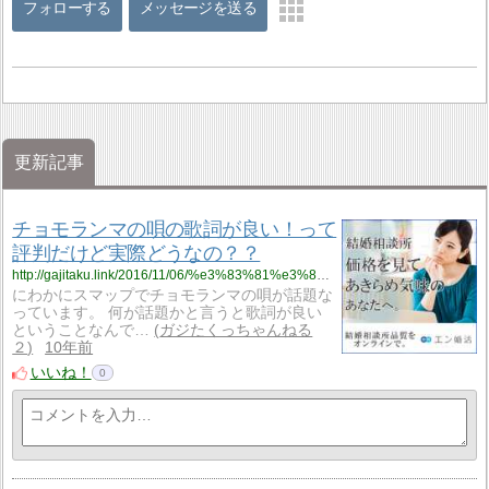
フォローする
メッセージを送る
更新記事
チョモランマの唄の歌詞が良い！って
評判だけど実際どうなの？？
http://gajitaku.link/2016/11/06/%e3%83%81%e3%83%a7%e3%83%a2%e3%83%a9%e3%83%b3%e3%83%9e%e3%81%ae%e5%94%84%e3%81%ae%e6%ad%8c%e8%a9%9e%e3%81%8c%e8%89%af%e3%81%84%ef%bc%81%e3%81%a3%e3%81%a6%e8%a9%95%e5%88%a4%e3%81%a0%e3%81%91%e3%81%a9/
にわかにスマップでチョモランマの唄が話題な
っています。 何が話題かと言うと歌詞が良い
ということなんで…
ガジたくっちゃんねる
２
10年前
いいね！
0