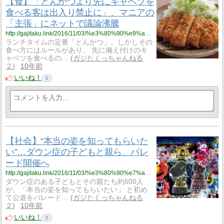
【食】「とんかつより先にキャベツを
食べる客は出入り禁止に」、マニアの
「主張」にネットで議論沸騰
http://gajitaku.link/2016/11/03/%e3%80%90%e9%a3%9f%e3%80%91%e3%80%8c%e3%81%a8%e3%82%93%e3%81%8b%e3%81%a4%e3%82%88%e3%82%8a%e5%85%88%e3%81%ab%e3%82%ad%e3%83%a3%e3%83%99%e3%83%84%e3%82%92%e9%a3%9f%e3%81%b9%e3%82%8b%e5%ae%a2%e3%81%af/
ランチタイムの定番「とんかつ」。しかしその
食べ方にはルールがあり、 先に備え付けのキ
ャベツを食べるの…
ガジたくっちゃんねる
２
10年前
いいね！
0
【社会】“本当の姿を知ってもらいた
い”…ダウン症の子どもと親ら、パレ
ード開催へ
http://gajitaku.link/2016/11/03/%e3%80%90%e7%a4%be%e4%bc%9a%e3%80%91%e6%9c%ac%e5%bd%93%e3%81%ae%e5%a7%bf%e3%82%92%e7%9f%a5%e3%81%a3%e3%81%a6%e3%82%82%e3%82%89%e3%81%84%e3%81%9f%e3%81%84%e3%83%80%e3%82%a6/
ダウン症のある子どもとその親たち約500人
が、「本当の姿を知ってもらいたい」 と初め
て公道をパレード…
ガジたくっちゃんねる
２
10年前
いいね！
0