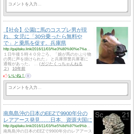
【社会】公園に馬のコスプレ男が現
れ、女児に「30分乗ったら無料や
で」と乗馬を促す。兵庫県
http://gajitaku.link/2016/11/03/%e3%80%90%e7%a4%be%e4%bc%9a%e3%80%91%e5%85%ac%e5%9c%92%e3%81%ab%e9%a6%ac%e3%81%ae%e3%82%b3%e3%82%b9%e3%83%97%e3%83%ac%e7%94%b7%e3%81%8c%e7%8f%be%e3%82%8c%e3%80%81%e5%a5%b3%e5%85%90%e3%81%ab%e3%80%8c30/
１日午後５時４０分ごろ、「娘が馬のかぶり物
の男に声を掛けられた」 と兵庫県警兵庫署に
通報があった。 …
ガジたくっちゃんねる
２
10年前
いいね！
0
南鳥島沖の日本のEEZで9900年分の
レアアース発見……日本、資源大国に
http://gajitaku.link/2016/11/03/%e5%8d%97%e9%b3%a5%e5%b3%b6%e6%b2%96%e3%81%ae%e6%97%a5%e6%9c%ac%e3%81%aeeez%e3%81%a79900%e5%b9%b4%e5%88%86%e3%81%ae%e3%83%ac%e3%82%a2%e3%82%a2%e3%83%bc%e3%82%b9%e7%99%ba%e8%a6%8b/
南鳥島沖の日本のEEZで9900年分のレアアース