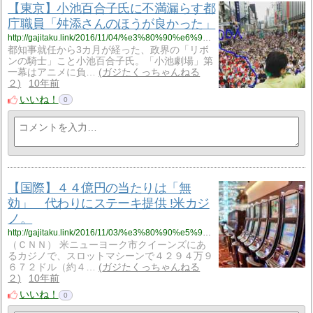
【東京】小池百合子氏に不満漏らす都
庁職員「舛添さんのほうが良かった」
http://gajitaku.link/2016/11/04/%e3%80%90%e6%9d%b1%e4%ba%ac%e3%80%91%e5%b0%8f%e6%b1%a0%e7%99%be%e5%90%88%e5%ad%90%e6%b0%8f%e3%81%ab%e4%b8%8d%e6%ba%80%e6%bc%8f%e3%82%89%e3%81%99%e9%83%bd%e5%ba%81%e8%81%b7%e5%93%a1%e3%80%8c%e8%88%9b/
都知事就任から3カ月が経った、政界の「リボ
ンの騎士」こと小池百合子氏。「小池劇場」第
一幕はアニメに負…
ガジたくっちゃんねる
２
10年前
いいね！
0
【国際】４４億円の当たりは「無
効」 代わりにステーキ提供 !米カジ
ノ。
http://gajitaku.link/2016/11/03/%e3%80%90%e5%9b%bd%e9%9a%9b%e3%80%91%ef%bc%94%ef%bc%94%e5%84%84%e5%86%86%e3%81%ae%e5%bd%93%e3%81%9f%e3%82%8a%e3%81%af%e3%80%8c%e7%84%a1%e5%8a%b9%e3%80%8d%e3%80%80%e4%bb%a3%e3%82%8f%e3%82%8a%e3%81%ab/
（ＣＮＮ） 米ニューヨーク市クイーンズにあ
るカジノで、スロットマシーンで４２９４万９
６７２ドル（約４…
ガジたくっちゃんねる
２
10年前
いいね！
0