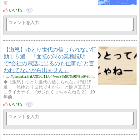
前
いいね！
0
【激怒】ゆとり世代の信じられない行
動１５選 「面接の時の業務説明
で“会社の電話に出るのも仕事だ”と言
われてないから出ません」
http://gajitaku.link/2016/11/04/%e3%80%90%e6%bf%80%e6%80%92%e3%80%91%e3%82%86%e3%81%a8%e3%82%8a%e4%b8%96%e4%bb%a3%e3%81%ae%e4%bf%a1%e3%81%98%e3%82%89%e3%82%8c%e3%81%aa%e3%81%84%e8%a1%8c%e5%8b%95%ef%bc%91%ef%bc%95%e9%81%b8%e3%80%80/
◆【激怒】ゆとり世代の信じられない行動15
選！「私ゆとり世代ですから」と開き直る(1：
ニライカナイ…
ガジたくっちゃんねる２
10
年前
いいね！
0