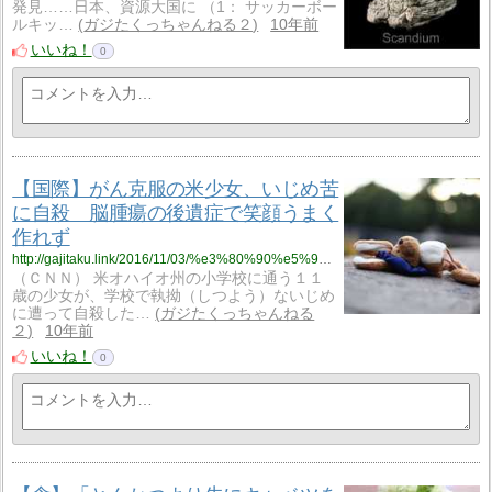
発見……日本、資源大国に （1： サッカーボー
ルキッ…
ガジたくっちゃんねる２
10年前
いいね！
0
【国際】がん克服の米少女、いじめ苦
に自殺 脳腫瘍の後遺症で笑顔うまく
作れず
http://gajitaku.link/2016/11/03/%e3%80%90%e5%9b%bd%e9%9a%9b%e3%80%91%e3%81%8c%e3%82%93%e5%85%8b%e6%9c%8d%e3%81%ae%e7%b1%b3%e5%b0%91%e5%a5%b3%e3%80%81%e3%81%84%e3%81%98%e3%82%81%e8%8b%a6%e3%81%ab%e8%87%aa%e6%ae%ba%e3%80%80%e8%84%b3/
（ＣＮＮ） 米オハイオ州の小学校に通う１１
歳の少女が、学校で執拗（しつよう）ないじめ
に遭って自殺した…
ガジたくっちゃんねる
２
10年前
いいね！
0