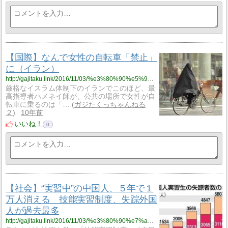
【国際】なんで女性の自転車「禁止」
に（イラン）
http://gajitaku.link/2016/11/03/%e3%80%90%e5%9b%bd%e9%9a%9b%e3%80%91%e3%81%aa%e3%82%93%e3%81%a7%e5%a5%b3%e6%80%a7%e3%81%ae%e8%87%aa%e8%bb%a2%e8%bb%8a%e3%80%8c%e7%a6%81%e6%ad%a2%e3%80%8d%e3%81%ab%ef%bc%88%e3%82%a4%e3%83%a9%e3%83%b3/
厳格なイスラム体制下のイランでこのほど、最
高指導者ハメネイ師が、公共の場所で女性が自
転車に乗るのは「…
ガジたくっちゃんねる
２
10年前
いいね！
0
【社会】“実習中”の中国人、５年で１
万人消える 技能実習制度、失踪外国
人が過去最多
http://gajitaku.link/2016/11/03/%e3%80%90%e7%a4%be%e4%bc%9a%e3%80%91%e5%ae%9f%e7%bf%92%e4%b8%ad%e3%81%ae%e4%b8%ad%e5%9b%bd%e4%ba%ba%e3%80%81%ef%bc%95%e5%b9%b4%e3%81%a7%ef%bc%91%e4%b8%87%e4%ba%ba%e6%b6%88%e3%81%88/