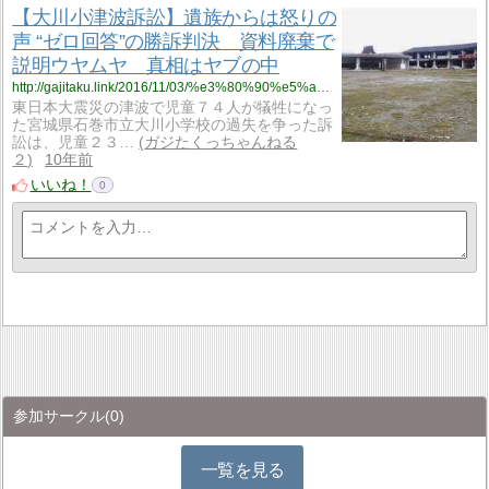
【大川小津波訴訟】遺族からは怒りの
声 “ゼロ回答”の勝訴判決 資料廃棄で
説明ウヤムヤ 真相はヤブの中
http://gajitaku.link/2016/11/03/%e3%80%90%e5%a4%a7%e5%b7%9d%e5%b0%8f%e6%b4%a5%e6%b3%a2%e8%a8%b4%e8%a8%9f%e3%80%91%e9%81%ba%e6%97%8f%e3%81%8b%e3%82%89%e3%81%af%e6%80%92%e3%82%8a%e3%81%ae%e5%a3%b0-%e3%82%bc%e3%83%ad%e5%9b%9e/
東日本大震災の津波で児童７４人が犠牲になっ
た宮城県石巻市立大川小学校の過失を争った訴
訟は、児童２３…
ガジたくっちゃんねる
２
10年前
いいね！
0
参加サークル
(0)
一覧を見る