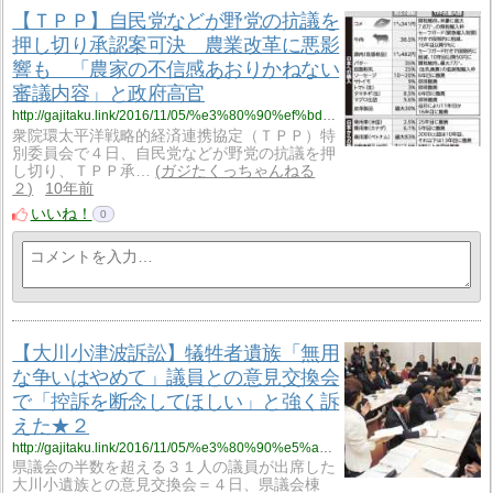
【ＴＰＰ】自民党などが野党の抗議を
押し切り承認案可決 農業改革に悪影
響も 「農家の不信感あおりかねない
審議内容」と政府高官
http://gajitaku.link/2016/11/05/%e3%80%90%ef%bd%94%ef%bd%90%ef%bd%90%e3%80%91%e8%87%aa%e6%b0%91%e5%85%9a%e3%81%aa%e3%81%a9%e3%81%8c%e9%87%8e%e5%85%9a%e3%81%ae%e6%8a%97%e8%ad%b0%e3%82%92%e6%8a%bc%e3%81%97%e5%88%87%e3%82%8a%e6%89%bf/
衆院環太平洋戦略的経済連携協定（ＴＰＰ）特
別委員会で４日、自民党などが野党の抗議を押
し切り、ＴＰＰ承…
ガジたくっちゃんねる
２
10年前
いいね！
0
【大川小津波訴訟】犠牲者遺族「無用
な争いはやめて」議員との意見交換会
で「控訴を断念してほしい」と強く訴
えた★２
http://gajitaku.link/2016/11/05/%e3%80%90%e5%a4%a7%e5%b7%9d%e5%b0%8f%e6%b4%a5%e6%b3%a2%e8%a8%b4%e8%a8%9f%e3%80%91%e7%8a%a0%e7%89%b2%e8%80%85%e9%81%ba%e6%97%8f%e3%80%8c%e7%84%a1%e7%94%a8%e3%81%aa%e4%ba%89%e3%81%84%e3%81%af%e3%82%84/
県議会の半数を超える３１人の議員が出席した
大川小遺族との意見交換会＝４日、県議会棟