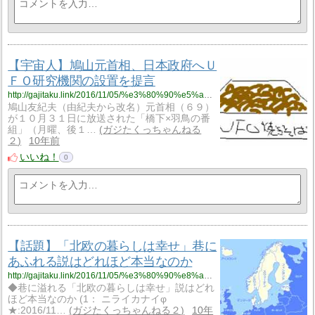
【宇宙人】鳩山元首相、日本政府へＵ
ＦＯ研究機関の設置を提言
http://gajitaku.link/2016/11/05/%e3%80%90%e5%ae%87%e5%ae%99%e4%ba%ba%e3%80%91%e9%b3%a9%e5%b1%b1%e5%85%83%e9%a6%96%e7%9b%b8%e3%80%81%e6%97%a5%e6%9c%ac%e6%94%bf%e5%ba%9c%e3%81%b8%ef%bd%95%ef%bd%86%ef%bd%8f%e7%a0%94%e7%a9%b6%e6%a9%9f/
鳩山友紀夫（由紀夫から改名）元首相（６９）
が１０月３１日に放送された「橋下×羽鳥の番
組」（月曜、後１…
ガジたくっちゃんねる
２
10年前
いいね！
0
【話題】「北欧の暮らしは幸せ」巷に
あふれる説はどれほど本当なのか
http://gajitaku.link/2016/11/05/%e3%80%90%e8%a9%b1%e9%a1%8c%e3%80%91%e3%80%8c%e5%8c%97%e6%ac%a7%e3%81%ae%e6%9a%ae%e3%82%89%e3%81%97%e3%81%af%e5%b9%b8%e3%81%9b%e3%80%8d%e5%b7%b7%e3%81%ab%e3%81%82%e3%81%b5%e3%82%8c%e3%82%8b%e8%aa%ac/
◆巷に溢れる「北欧の暮らしは幸せ」説はどれ
ほど本当なのか (1： ニライカナイφ
★:2016/11…
ガジたくっちゃんねる２
10年