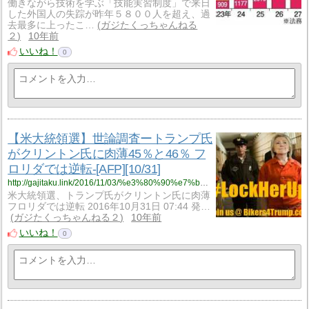
働きながら技術を学ぶ「技能実習制度」で来日
した外国人の失踪が昨年５８００人を超え、過
去最多に上ったこ…
ガジたくっちゃんねる
２
10年前
いいね！
0
【米大統領選】世論調査ートランプ氏
がクリントン氏に肉薄45％と46％ フ
ロリダでは逆転-[AFP][10/31]
http://gajitaku.link/2016/11/03/%e3%80%90%e7%b1%b3%e5%a4%a7%e7%b5%b1%e9%a0%98%e9%81%b8%e3%80%91%e4%b8%96%e8%ab%96%e8%aa%bf%e6%9f%bb%e3%83%bc%e3%83%88%e3%83%a9%e3%83%b3%e3%83%97%e6%b0%8f%e3%81%8c%e3%82%af%e3%83%aa%e3%83%b3%e3%83%88/
米大統領選、トランプ氏がクリントン氏に肉薄
フロリダでは逆転 2016年10月31日 07:44 発…
ガジたくっちゃんねる２
10年前
いいね！
0