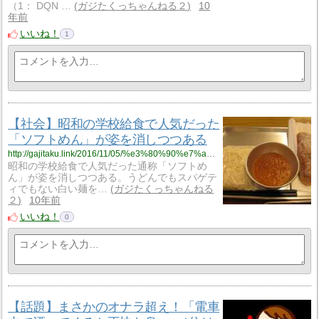
（1： DQN …
ガジたくっちゃんねる２
10
年前
いいね！
1
【社会】昭和の学校給食で人気だった
「ソフトめん」が姿を消しつつある
http://gajitaku.link/2016/11/05/%e3%80%90%e7%a4%be%e4%bc%9a%e3%80%91%e6%98%ad%e5%92%8c%e3%81%ae%e5%ad%a6%e6%a0%a1%e7%b5%a6%e9%a3%9f%e3%81%a7%e4%ba%ba%e6%b0%97%e3%81%a0%e3%81%a3%e3%81%9f%e3%80%8c%e3%82%bd%e3%83%95%e3%83%88%e3%82%81/
昭和の学校給食で人気だった通称「ソフトめ
ん」が姿を消しつつある。うどんでもスパゲテ
ィでもない白い麺を…
ガジたくっちゃんねる
２
10年前
いいね！
0
【話題】まさかのオナラ超え！「電車