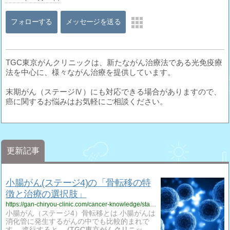
フォローする
メッセージを送る
TGC東京がんクリニックは、新たながん治療法である光免疫療
法を中心に、様々ながん治療を提供しています。
末期がん（ステージⅣ）にも対応できる場合がありますので、
癌に関するお悩みはお気軽にご相談ください。
更新記事
小腸がん(ステージ4)の「骨転移の特
徴と治療の選択肢」
https://gan-chiryou-clinic.com/cancer-knowledge/stage-4-small-intestine-cancer-bone-metastasis/
小腸がん（ステージ4）骨転移とは 小腸がんは
消化管に発生するがんの中でも比較的まれで
す。 進行すると…
TGC東京がんクリニッ