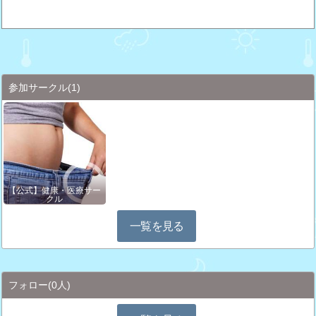
参加サークル
(1)
【公式】健康・医療サー
クル
一覧を見る
フォロー
(0人)