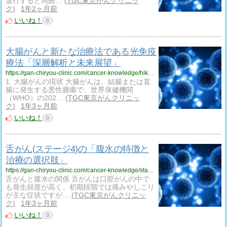
進行すると周囲…
TGC東京がんクリニッ
ク
1年2ヶ月前
いいね！
0
大腸がんと新たな治療法である光免疫
療法「深層解析と未来展望」
https://gan-chiryou-clinic.com/cancer-knowledge/hikari-colorectal-cancer/
1. 大腸がんの現状 大腸がんは、結腸または直
腸に発生する悪性腫瘍で、世界保健機関
（WHO）の202…
TGC東京がんクリニッ
ク
1年3ヶ月前
いいね！
0
舌がん(ステージ4)の「腹水の特徴と
治療の選択肢」
https://gan-chiryou-clinic.com/cancer-knowledge/stage-4-tongue-cancer-ascites/
舌がんと腹水の関係 舌がんは口腔がんの中で
も発生頻度が高く、初期段階では痛みやしこり
が主な症状ですが…
TGC東京がんクリニッ
ク
1年3ヶ月前
いいね！
0