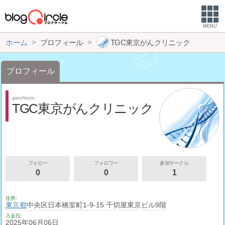
MENU
ホーム
プロフィール
TGC東京がんクリニック
プロフィール
ganchiryou
TGC東京がんクリニック
フォロー
フォロワー
参加サークル
0
0
1
住所
東京都
中央区日本橋室町1-9-15 千切屋東京ビル9階
入会日
2025年06月06日