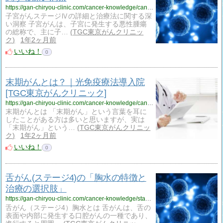
https://gan-chiryou-clinic.com/cancer-knowledge/cancer-uterus-stage-4/
子宮がんステージⅣの詳細と治療法に関する深
い洞察 子宮がんは、子宮に発生する悪性腫瘍
の総称で、主に子…
TGC東京がんクリニッ
ク
1年2ヶ月前
いいね！
0
末期がんとは？｜光免疫療法導入院
[TGC東京がんクリニック]
https://gan-chiryou-clinic.com/cancer-knowledge/cancer-makki/
末期がんとは 「末期がん」という言葉を耳に
したことがある方は多いと思いますが、実は
「末期がん」という…
TGC東京がんクリニッ
ク
1年2ヶ月前
いいね！
0
舌がん(ステージ4)の「胸水の特徴と
治療の選択肢」
https://gan-chiryou-clinic.com/cancer-knowledge/stage-4-tongue-cancer-pleural-effusion/
舌がん（ステージ4）胸水とは 舌がんは、舌の
表面や内部に発生する口腔がんの一種であり、