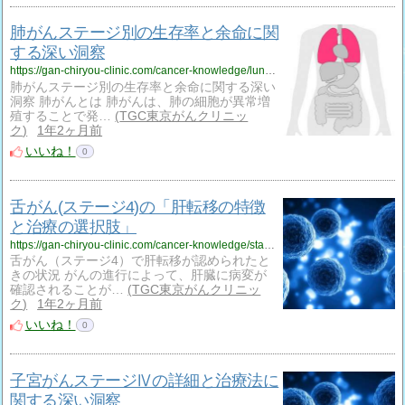
肺がんステージ別の生存率と余命に関
する深い洞察
https://gan-chiryou-clinic.com/cancer-knowledge/lung-cancer-survival-rate/
肺がんステージ別の生存率と余命に関する深い
洞察 肺がんとは 肺がんは、肺の細胞が異常増
殖することで発…
TGC東京がんクリニッ
ク
1年2ヶ月前
いいね！
0
舌がん(ステージ4)の「肝転移の特徴
と治療の選択肢」
https://gan-chiryou-clinic.com/cancer-knowledge/stage-4-tongue-cancer-liver-metastasis/
舌がん（ステージ4）で肝転移が認められたと
きの状況 がんの進行によって、肝臓に病変が
確認されることが…
TGC東京がんクリニッ
ク
1年2ヶ月前
いいね！
0
子宮がんステージⅣの詳細と治療法に
関する深い洞察