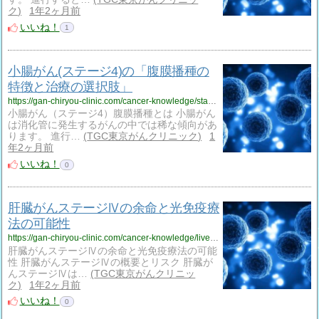
ク
1年2ヶ月前
いいね！
1
小腸がん(ステージ4)の「腹膜播種の
特徴と治療の選択肢」
https://gan-chiryou-clinic.com/cancer-knowledge/stage-4-small-intestine-cancer-peritoneal-dissemination/
小腸がん（ステージ4）腹膜播種とは 小腸がん
は消化管に発生するがんの中では稀な傾向があ
ります。 進行…
TGC東京がんクリニック
1
年2ヶ月前
いいね！
0
肝臓がんステージⅣの余命と光免疫療
法の可能性
https://gan-chiryou-clinic.com/cancer-knowledge/liver-cancer-life-expectancy/
肝臓がんステージⅣの余命と光免疫療法の可能
性 肝臓がんステージⅣの概要とリスク 肝臓が
んステージⅣは…
TGC東京がんクリニッ
ク
1年2ヶ月前
いいね！
0