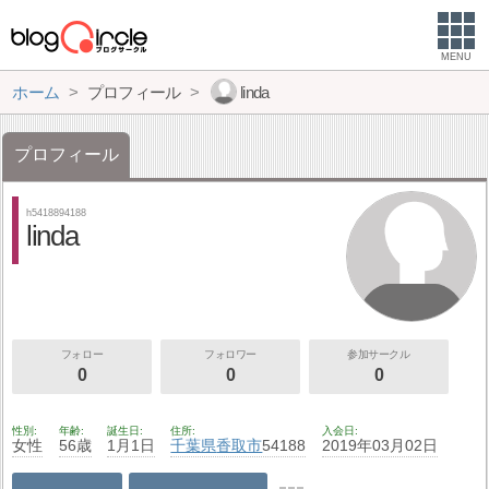
MENU
ホーム
プロフィール
linda
プロフィール
h5418894188
linda
フォロー
フォロワー
参加サークル
0
0
0
性別
年齢
誕生日
住所
入会日
女性
56歳
1月1日
千葉県
香取市
54188
2019年03月02日