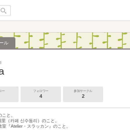
ール
3
a
ロー
フォロワー
参加サークル
4
2
のこと。
新水洞里（카페 신수동리）のこと。
室『Atelier・スラッカン』のこと。