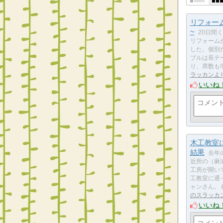
リフォー
~
20日間
リフォーム
した。個別
ブルは長テ
り、席数も
ラッカンよ
いいね
木工教室
結果
去年
近所の（麻
工房が開い
工教室に通
ャンさん。
のスラッカ
いいね