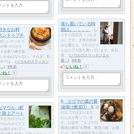
落ち着いている時
好きなお料
期は。。。。。
も
スンドゥプチ
うすぐ旧正月（ソルラ
ル）です。大学の冬休
味しいスンドゥ
みも重なり、2月のカフ
が食べたけり
ェはとても落ち着いています。先日、
スを乗り継ぎ遠
突…
ソウルのスラッカンより
いかねばならない。それが、私
愛…
8年前
中では…
ソウルのスラッカン
いいね！
…
9年前
0
いね！
0
§ エゴマの葉の醤
油漬け教室① §
なマウル（町
畑
と路上アート
のエゴマはまだまだ、
わんさか育っていま
ろな方のブログ
す。お盆中、”エゴマの
ウルのガイドブ
葉漬け教室”を開催。教室の後、お昼
も紹介されてい
にコ…
ソウルのスラッカンより