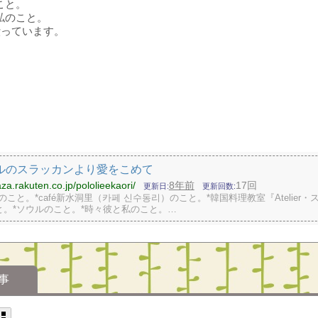
こと。
私のこと。
綴っています。
ルのスラッカンより愛をこめて
aza.rakuten.co.jp/pololieekaori/
8年前
17回
更新日
更新回数
のこと。*café新水洞里（카페 신수동리）のこと。*韓国料理教室『Atelier・
と。*ソウルのこと。*時々彼と私のこと。…
事