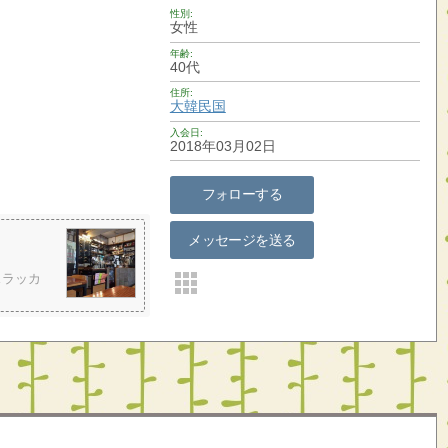
性別
女性
年齢
40代
住所
大韓民国
入会日
2018年03月02日
フォローする
メッセージを送る
スラッカ