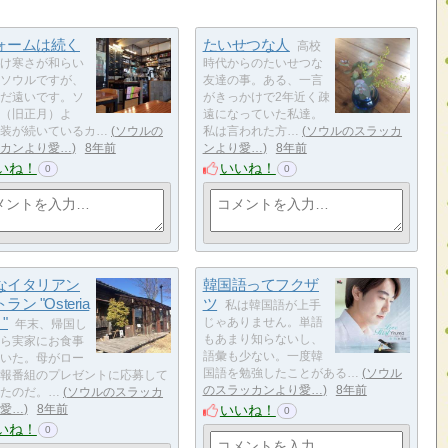
ォームは続く
たいせつな人
高校
け寒さが和らい
時代からのたいせつな
ソウルですが、
友達の事。ある、一言
だ遠いです。ソ
がきっかけで2年近く疎
（旧正月）よ
遠になっていた私達。
装が続いているカ…
ソウルの
私は言われた方…
ソウルのスラッカ
カンより愛…
8年前
ンより愛…
8年前
いね！
いいね！
0
0
なイタリアン
韓国語ってフクザ
ン "Osteria
ツ
私は韓国語が上手
 "
じゃありません。単語
年末、帰国し
もあまり知らないし、
ら実家にお食事
語彙も少ない。一度韓
いた。母がロー
国語を勉強したことがある…
ソウル
報番組のプレゼントに応募して
のスラッカンより愛…
8年前
たのだ。…
ソウルのスラッカ
いいね！
愛…
8年前
0
いね！
0