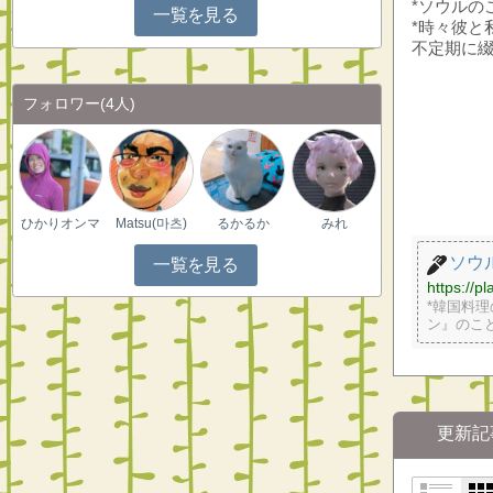
*ソウルの
一覧を見る
*時々彼と
不定期に
フォロワー
(4人)
ひかりオンマ
Matsu(마츠)
るかるか
みれ
ソウ
一覧を見る
https://pl
*韓国料理
ン』のこ
更新記