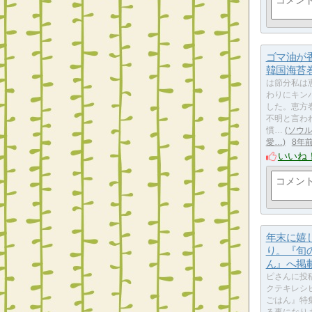
ゴマ油が
韓国海苔
は節分私は
わりにキン
した。恵方
不明と言わ
慣…
ソウ
愛…
8年
いいね
年末に嬉
り。『旬
ん』へ掲
ピさんに投
クテキレシ
ごはん』特