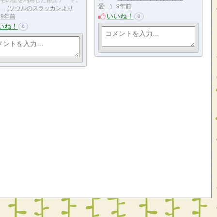
宅の壁を利用した路上アート。
愛…
9年前
…
ソウルのスラッカンより
いいね！
9年前
0
いね！
0