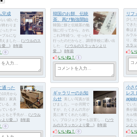
ム完成
韓国のお餅、伝統
リフ
茶。再び勉強開始
少しだ
くらい続いた
できた
が終わりま
韓国に餅と伝統茶の勉
春はま
だったテー
強に行ってから、かれ
ルラル
ーブルにな
これ3年経つ。せっかく
り、改
増えました…
ソウルのス
行ったのだからと、調理学校に通い出
スラッ
り愛…
8年前
した…
ソウルのスラッカンより
い
愛…
8年前
！
0
いいね！
1
小さ
に通った
ギャラリーのお知
レストラ
の10月から
らせ
agiato
浦区）家具
美しい写真が並
ている、木
びました。一か月間で
ていた
っているチ
すが、たくさんの方が
券が届
もともと手先が…
ソウル
見に来てくれたら嬉し
カル情
ンより愛…
8年前
い。プロジェクターも設置し…
ソウ
当たっ
ルのスラッカンより愛…
8年前
ンより
！
0
いいね！
い
0