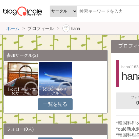
ホーム
プロフィール
hana
プロフィ
参加サークル
(2)
hana1183
han
【公式】生活・文
【公式】海外サー
化サークル
クル
フォ
0
一覧を見る
*韓国料理
*café
フォロー
(0人)
*韓国料理教