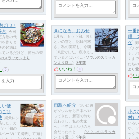
香ばしい
きになる、おみせ
一番
巻き
今日
理 
1月も、もう下旬。おと
恵方巻の代
といの雪と、記録的寒
ゲ
パを作りま
美
さ。私の実家も、今朝
巻の起源は
プチゲ
−10度でした。底冷えし
れているだけど、節分の習
ゃ、バ
ているとはいえ…
ソウルのスラッカ
ルのスラッカンより
くまで
ンより愛…
8年前
前
たちの
いいね！
！
より愛
0
0
い
両親へ紹介
しい便
ついに彼
のごは
がソウルから日本へや
小さ
ってきた。新宿で待ち
載
村）
楽天レシ
合わせし、私の実家
稿した、カ
いろい
へ。半年以上ぶりの再
ピが『旬の
や、ソ
会だったのと、…
ソウルのスラッカ
集ページにて掲載して頂け
ックで
ンより愛…
9年前