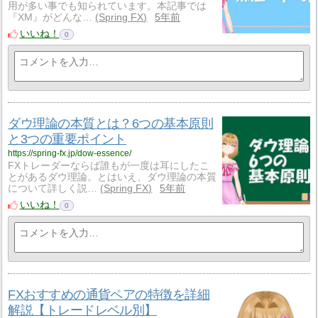
用が多い事でも知られています。本記事では
『XM』がどんな…
Spring FX
5年前
いいね！
0
ダウ理論の本質とは？6つの基本原則
と3つの重要ポイント
https://spring-fx.jp/dow-essence/
FXトレーダーならば誰もが一度は耳にしたこ
とがあるダウ理論。とはいえ、ダウ理論の本質
について詳しく説…
Spring FX
5年前
いいね！
0
FXおすすめの通貨ペアの特徴を詳細
解説【トレードレベル別】