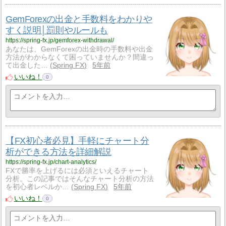
GemForexの出金と手数料をわかりや
すく説明│罰則やルールも
https://spring-fx.jp/gemforex-withdrawal/
あなたは、GemForexの出金時の手数料や出金
方法がわからなくて困っていませんか？間違っ
て出金した…
Spring FX
5年前
いいね！
0
【FX初心者必見】手軽にチャート分
析ができる方法を詳細解説
https://spring-fx.jp/chart-analytics/
FXで勝率を上げるには必須といえるチャート
分析。この記事ではそんなチャート分析の方法
を初心者レベルか…
Spring FX
5年前
いいね！
0