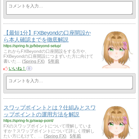
【最短1分】FXBeyondの口座開設か
ら本人確認までを徹底解説
https://spring-fx.jp/fxbeyond-setup/
これからFXBeyondの口座開設をする方や、
FXBeyondの口座開設につまずいた方に向けて
書いた…
Spring FX
5年前
いいね！
0
スワップポイントとは？仕組みとスワ
ップポイントの運用方法を解説
https://spring-fx.jp/swap-point/
FXのスワップポイントについて理解していま
すか？スワップポイントについて詳しく理解し
たい方にむけて、…
Spring FX
5年前