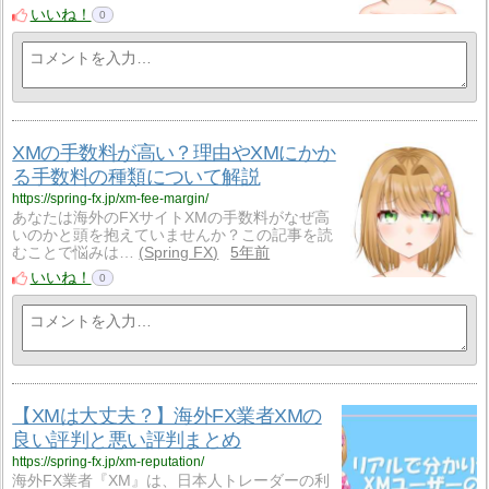
いいね！
0
XMの手数料が高い？理由やXMにかか
る手数料の種類について解説
https://spring-fx.jp/xm-fee-margin/
あなたは海外のFXサイトXMの手数料がなぜ高
いのかと頭を抱えていませんか？この記事を読
むことで悩みは…
Spring FX
5年前
いいね！
0
【XMは大丈夫？】海外FX業者XMの
良い評判と悪い評判まとめ
https://spring-fx.jp/xm-reputation/
海外FX業者『XM』は、日本人トレーダーの利