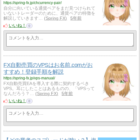
https://spring-fx.jp/chcurrency-pair/
自分に向いている通貨ペアをまだ見つけられて
いないトレーダーのために、通貨ペアの特徴を
解説していきます…
Spring FX
5年前
いいね！
0
FX自動売買のVPSはお名前.comがお
すすめ！登録手順を解説
https://spring-fx.jp/vps-manual/
FX自動売買EAを導入する際に契約するベき
VPS。耳にしたことはあるものの、「VPSって
なんだろう？…
Spring FX
5年前
いいね！
0