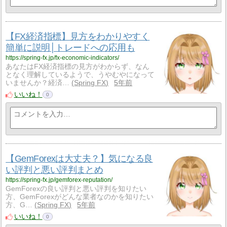
【FX経済指標】見方をわかりやすく
簡単に説明│トレードへの応用も
https://spring-fx.jp/fx-economic-indicators/
あなたはFX経済指標の見方がわからず、なん
となく理解しているようで、うやむやになって
いませんか？経済…
Spring FX
5年前
いいね！
0
【GemForexは大丈夫？】気になる良
い評判と悪い評判まとめ
https://spring-fx.jp/gemforex-reputation/
GemForexの良い評判と悪い評判を知りたい
方、GemForexがどんな業者なのかを知りたい
方、G…
Spring FX
5年前
いいね！
0