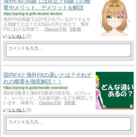
海外FXの両建ては禁止？両建ての概
要やメリット、デメリットを解説
https://spring-fx.jp/fx-double-decker/
海外FXの両建ては許可されているの？そもそ
も両建てとは？とお悩みの方に向けて、海外
FXにおける両建て…
Spring FX
5年前
いいね！
0
国内FXと海外FXの違いとは？それぞ
れの概要を徹底解説！！
https://spring-fx.jp/domesstic-overseas/
国内FX業者と海外FX業者の安全性、スプレッ
ト、レバレッジ、入出金の違いなどを解説して
います。両者の…
Spring FX
5年前
いいね！
0