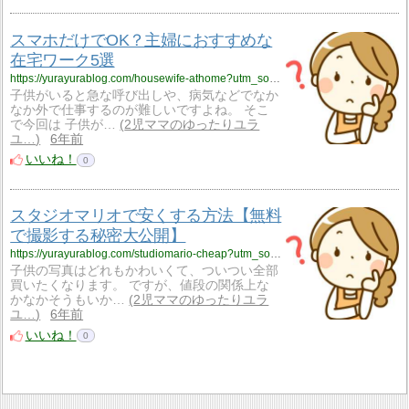
スマホだけでOK？主婦におすすめな
在宅ワーク5選
https://yurayurablog.com/housewife-athome?utm_source=rss&utm_medium=rss&utm_campaign=housewife-athome
子供がいると急な呼び出しや、病気などでなか
なか外で仕事するのが難しいですよね。 そこ
で今回は 子供が…
2児ママのゆったりユラ
ユ…
6年前
いいね！
0
スタジオマリオで安くする方法【無料
で撮影する秘密大公開】
https://yurayurablog.com/studiomario-cheap?utm_source=rss&utm_medium=rss&utm_campaign=studiomario-cheap
子供の写真はどれもかわいくて、ついつい全部
買いたくなります。 ですが、値段の関係上な
かなかそうもいか…
2児ママのゆったりユラ
ユ…
6年前
いいね！
0