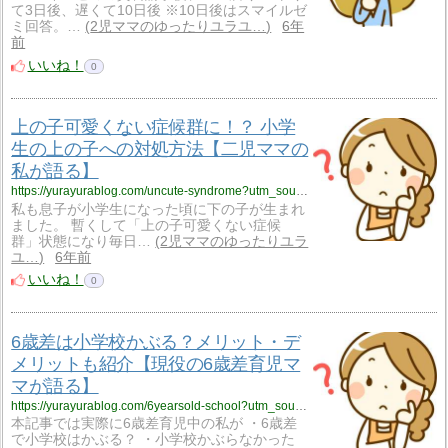
て3日後、遅くて10日後 ※10日後はスマイルゼ
ミ回答。…
2児ママのゆったりユラユ…
6年
前
いいね！
0
上の子可愛くない症候群に！？ 小学
生の上の子への対処方法【二児ママの
私が語る】
https://yurayurablog.com/uncute-syndrome?utm_source=rss&utm_medium=rss&utm_campaign=uncute-syndrome
私も息子が小学生になった頃に下の子が生まれ
ました。 暫くして「上の子可愛くない症候
群」状態になり毎日…
2児ママのゆったりユラ
ユ…
6年前
いいね！
0
6歳差は小学校かぶる？メリット・デ
メリットも紹介【現役の6歳差育児マ
マが語る】
https://yurayurablog.com/6yearsold-school?utm_source=rss&utm_medium=rss&utm_campaign=6yearsold-school
本記事では実際に6歳差育児中の私が ・6歳差
で小学校はかぶる？ ・小学校かぶらなかった