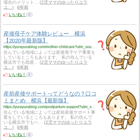
場合のメリット…
2児ママのゆったりユラ
ユ…
6年前
いいね！
0
産後母子ケア体験レビュー 横浜
【2020年最新版】
https://yurayurablog.com/mother-childcare?utm_source=rss&utm_medium=rss&utm_campaign=mother-childcare
住んでいる地域によっては産後母子ケア事業を
しているところもあります。 私の住んでいる
横浜市でも助産…
2児ママのゆったりユラ
ユ…
6年前
いいね！
0
産前産後サポートってどうなの？口コ
ミまとめ 横浜【最新版】
https://yurayurablog.com/postpartum-support?utm_source=rss&utm_medium=rss&utm_campaign=postpartum-support
住んでいる地域によっては産前産後サポート事
業をしているところもあります。 私の住んで
いる横浜市でもヘ…
2児ママのゆったりユラ
ユ…
6年前
いいね！
0