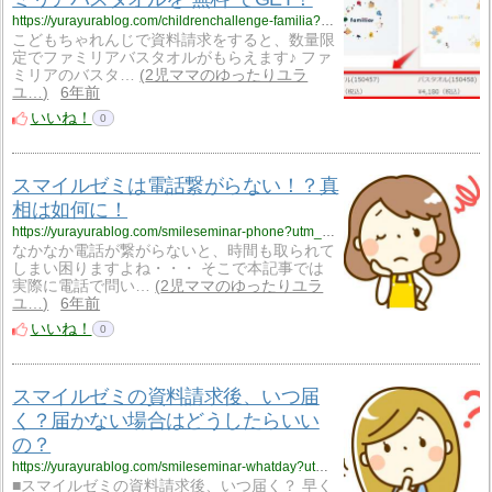
https://yurayurablog.com/childrenchallenge-familia?utm_source=rss&utm_medium=rss&utm_campaign=childrenchallenge-familia
こどもちゃれんじで資料請求をすると、数量限
定でファミリアバスタオルがもらえます♪ ファ
ミリアのバスタ…
2児ママのゆったりユラ
ユ…
6年前
いいね！
0
スマイルゼミは電話繋がらない！？真
相は如何に！
https://yurayurablog.com/smileseminar-phone?utm_source=rss&utm_medium=rss&utm_campaign=smileseminar-phone
なかなか電話が繋がらないと、時間も取られて
しまい困りますよね・・・ そこで本記事では
実際に電話で問い…
2児ママのゆったりユラ
ユ…
6年前
いいね！
0
スマイルゼミの資料請求後、いつ届
く？届かない場合はどうしたらいい
の？
https://yurayurablog.com/smileseminar-whatday?utm_source=rss&utm_medium=rss&utm_campaign=smileseminar-whatday
■スマイルゼミの資料請求後、いつ届く？ 早く