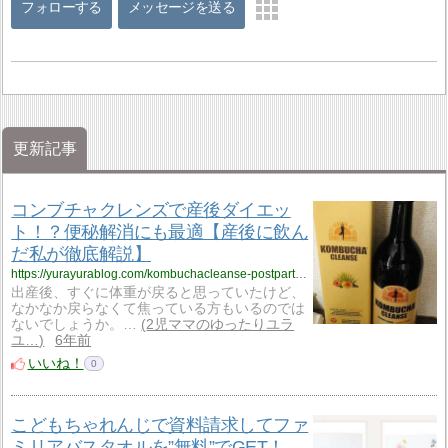
フォローする
メッセージを送る
更新記事
コンブチャクレンズで産後ダイエッ
ト！？便秘解消にも最適【産後に飲ん
だ私が徹底解説】
https://yurayurablog.com/kombuchacleanse-postpartum?utm_source=rss&utm_medium=rss&utm_campaign=kombuchacleanse-postpartum
出産後、すぐに体重が戻ると思っていたけど、
なかなか戻らなくて焦っている方もいるのでは
ないでしょうか。…
2児ママのゆったりユラ
ユ…
6年前
いいね！
0
こどもちゃれんじで資料請求してファ
ミリアバスタオルを”無料”でGET！