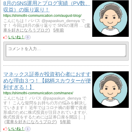
8月のSNS運用とブログ実績（PV数、
収益）の振り返り！
https://shimothi-communication.com/august-blog/
こんにちは！パパス @papaskun_densya で
す！ 今回は8月の振り返りで SNSの運用 …
電
車を好きになろうブログ
5年前
いいね！
0
マネックス証券が投資初心者におすす
めな理由３つ！【銘柄スカウターが便
利すぎる！】
https://shimothi-communication.com/manex/
こんにちは！ パパス @papaskun_densya で
す！ こんな疑問をお持ちの方の悩みを解決し
ていきます！ 近年ではコロナ禍の影響で資産
形成のために株式投資が注目されていますが、
株式投資をするためには証券口座を開設 […]
電車を好きになろうブログ
5年前
いいね！
1