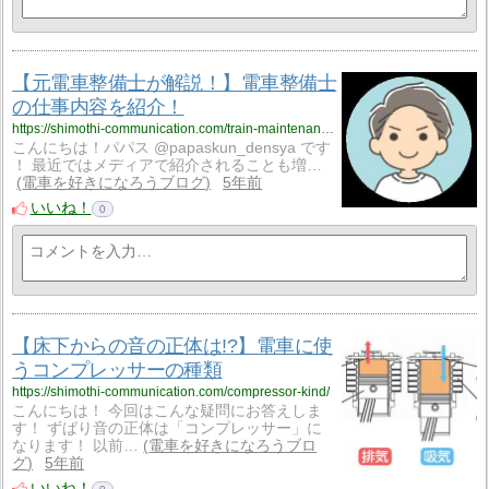
【元電車整備士が解説！】電車整備士
の仕事内容を紹介！
https://shimothi-communication.com/train-maintenance/
こんにちは！パパス @papaskun_densya です
！ 最近ではメディアで紹介されることも増…
電車を好きになろうブログ
5年前
いいね！
0
【床下からの音の正体は!?】電車に使
うコンプレッサーの種類
https://shimothi-communication.com/compressor-kind/
こんにちは！ 今回はこんな疑問にお答えしま
す！ ずばり音の正体は「コンプレッサー」に
なります！ 以前…
電車を好きになろうブロ
グ
5年前
いいね！