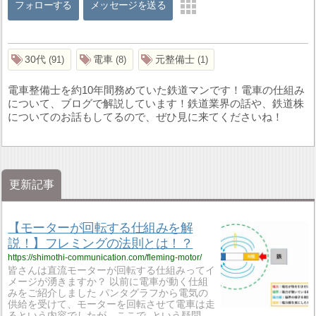
フォローする
メッセージを送る
30代
電車
元整備士
91
8
1
電車整備士を約10年間務めていた鉄道マンです！電車の仕組み
について、ブログで解説しています！鉄道業界の話や、鉄道株
についてのお話もしてるので、ぜひ見に来てくださいね！
更新記事
【モーターが回転する仕組みを解
説！】フレミングの法則とは！？
https://shimothi-communication.com/fleming-motor/
皆さんは直流モーターが回転する仕組みってイ
メージが湧きますか？ 以前に電車が動く仕組
みをご紹介しました パンタグラフから電気の
供給を受けて、モーターを回転させて電車は走
るという内容でしたが、ここで という疑問