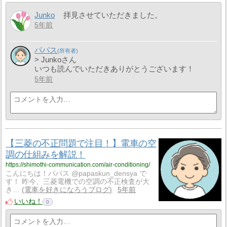
Junko
拝見させていただきました。
5年前
パパス
> Junkoさん
いつも読んでいただきありがとうございます！
5年前
【三菱の不正問題で注目！】電車の空
調の仕組みを解説！
https://shimothi-communication.com/air-conditioning/
こんにちは！パパス @papaskun_densya で
す！ 昨今、三菱電機での空調の不正検査が大
き…
電車を好きになろうブログ
5年前
いいね！
0