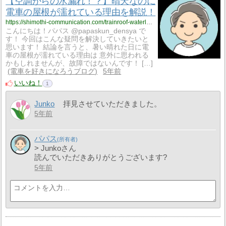
【空調からの水漏れ！？】晴天なのに
電車の屋根が濡れている理由を解説！
https://shimothi-communication.com/trainroof-waterleak/
こんにちは！パパス @papaskun_densya で
す！ 今回はこんな疑問を解決していきたいと
思います！ 結論を言うと、暑い晴れた日に電
車の屋根が濡れている理由は 意外に思われる
かもしれませんが、故障ではないんです！ […]
電車を好きになろうブログ
5年前
いいね！
1
Junko
拝見させていただきました。
5年前
パパス
> Junkoさん
読んでいただきありがとうございます?
5年前