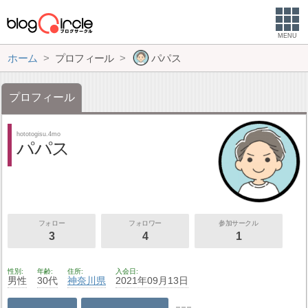
MENU
ホーム
プロフィール
パパス
プロフィール
hototogisu.4mo
パパス
フォロー
フォロワー
参加サークル
3
4
1
性別
年齢
住所
入会日
男性
30代
神奈川県
2021年09月13日