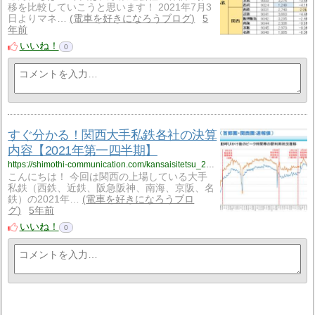
移を比較していこうと思います！ 2021年7月3
日よりマネ…
電車を好きになろうブログ
5
年前
いいね！
0
すぐ分かる！関西大手私鉄各社の決算
内容【2021年第一四半期】
https://shimothi-communication.com/kansaisitetsu_2021_1q/
こんにちは！ 今回は関西の上場している大手
私鉄（西鉄、近鉄、阪急阪神、南海、京阪、名
鉄）の2021年…
電車を好きになろうブロ
グ
5年前
いいね！
0