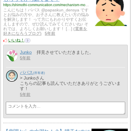
https://shimothi-communication.com/mechanism-movement/
こんにちは！パパス @papaskun_densya です
とお悩みの方や、お子さんに教えたい方の悩み
を解決します！ って方にもわかりやすくお伝
えしますので、ぜひ読んでみてくださいね♪ そ
れでは、よろしくお願いします！ […]
電車を
好きになろうブログ
5年前
いいね！
3
Junko
拝見させていただきました。
5年前
パパス
> Junkoさん
こちらの記事も読んでいただきありがとうございま
す！
5年前