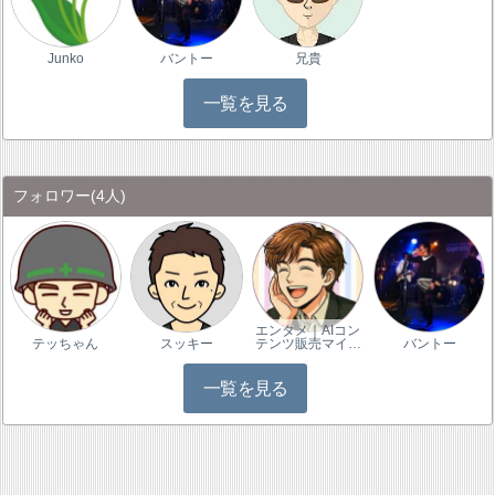
Junko
バントー
兄貴
一覧を見る
フォロワー
(4人)
エンタメ｜AIコン
テッちゃん
スッキー
テンツ販売マイ…
バントー
一覧を見る