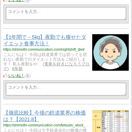
0
【1年間で－5kg】夜勤でも痩せたダ
イエット食事方法！
https://shimothi-communication.com/nightshift_diet/
こんにちは！ 今回は鉄道業界では切っても切
れない夜勤でのダイエット方法をご紹介しま
す！ 私も夜勤をや…
電車を好きになろうブロ
グ
5年前
いいね！
0
【徹底比較】今後の鉄道業界の株価
は？【2021.8】
https://shimothi-communication.com/tetsudo_stock_2021_8/
こんにちは！ 今回は大手鉄道会社の株価の推