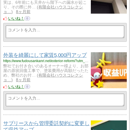
実は、6年前にも天井から階下への漏水が起こ
り、その際に外…
有限会社ハウスコレクシ
ョ…
8ヶ月前
いいね！
0
外装を綺麗にして家賃5,000円アップ
https://www.fudousankanri.net/exterior-reform/?utm_source=rss&utm_medium=rss&utm_campaign=exterior-reform
弊社でお付き合いのあるオーナー様より、お部
屋の原状回復工事で、塗装費用が高額だったた
め、弊社のお付…
有限会社ハウスコレクシ
ョ…
8ヶ月前
いいね！
0
サブリースから管理委託契約に変更し
て収益アップ