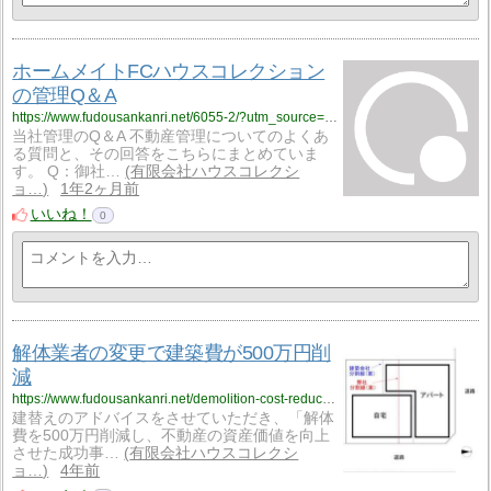
ホームメイトFCハウスコレクション
の管理Q＆A
https://www.fudousankanri.net/6055-2/?utm_source=rss&utm_medium=rss&utm_campaign=6055-2
当社管理のQ＆A 不動産管理についてのよくあ
る質問と、その回答をこちらにまとめていま
す。 Q：御社…
有限会社ハウスコレクシ
ョ…
1年2ヶ月前
いいね！
0
解体業者の変更で建築費が500万円削
減
https://www.fudousankanri.net/demolition-cost-reduction/?utm_source=rss&utm_medium=rss&utm_campaign=demolition-cost-reduction
建替えのアドバイスをさせていただき、「解体
費を500万円削減し、不動産の資産価値を向上
させた成功事…
有限会社ハウスコレクシ
ョ…
4年前