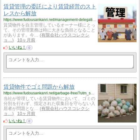
賃貸管理の委託により賃貸経営のスト
レスから解放
https://www.fudousankanri.net/management-delegation/?utm_source=rss&utm_medium=rss&utm_campaign=management-delegation
賃貸物件を自主管理しているオーナー様にとっ
て、その管理業務は時に大きな負担となること
があります。今…
有限会社ハウスコレクシ
ョ…
10ヶ月前
いいね！
0
賃貸物件でゴミ問題から解放
https://www.fudousankanri.net/garbage-free/?utm_source=rss&utm_medium=rss&utm_campaign=garbage-free
当社が管理している賃貸物件において、ゴミの
分別を行わず、指定された収集日を守らない入
居者が問題とな…
有限会社ハウスコレクシ
ョ…
10ヶ月前
いいね！
0