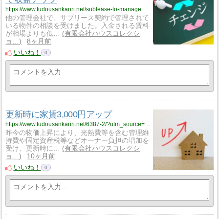
https://www.fudousankanri.net/sublease-to-management/?utm_source=rss&utm_medium=rss&utm_campaign=sublease-to-management
他の管理会社で、サブリース契約で管理されて
いる物件の相談を受けました。入金される賃料
が相場よりも低…
有限会社ハウスコレクシ
ョ…
8ヶ月前
いいね！
0
更新時に家賃3,000円アップ
https://www.fudousankanri.net/6387-2/?utm_source=rss&utm_medium=rss&utm_campaign=6387-2
昨今の物価上昇により、光熱費等を含む管理維
持費や固定資産税等などオーナー負担の増加を
受け、更新時に…
有限会社ハウスコレクシ
ョ…
10ヶ月前
いいね！
0