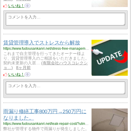
いいね！
0
賃貸管理導入でストレスから解放
https://www.fudousankanri.net/stress-free-management/?utm_source=rss&utm_medium=rss&utm_campaign=stress-free-management
これまで自主管理を行ってきたオーナー様よ
り、賃貸管理導入のご相談をいただきました。
契約未更新の入居…
有限会社ハウスコレクシ
ョ…
8ヶ月前
いいね！
0
雨漏り修繕工事800万円→250万円に
なりました。
https://www.fudousankanri.net/leak-repair-cost/?utm_source=rss&utm_medium=rss&utm_campaign=leak-repair-cost
弊社が管理する物件で雨漏りが発生しました。