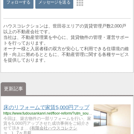
フォローする
メッセージを送る
ハウスコレクションは、世田谷エリアの賃貸管理戸数2,000戸
以上の不動産会社です。
当社は、不動産管理業を中心に、賃貸物件の管理・運営サポー
トを行っております。
オーナー様と入居者様の双方が安心して利用できる住環境の維
持・向上に努めるとともに、不動産管理に関する各種サービス
を提供しております。
更新記事
床のリフォームで家賃5,000円アップ
https://www.fudousankanri.net/floor-reform/?utm_source=rss&utm_medium=rss&utm_campaign=floor-reform
今回は、築古物件の一部リフォームを行い、家
賃を5,000円アップさせた成功事例をご紹介さ
せて頂きま…
有限会社ハウスコレクシ
ョ…
7ヶ月前