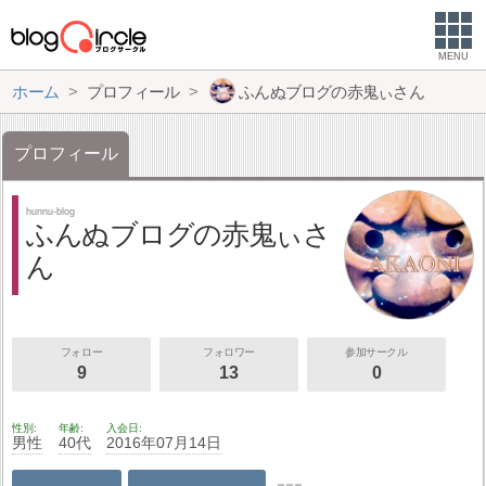
MENU
ホーム
プロフィール
ふんぬブログの赤鬼ぃさん
プロフィール
hunnu-blog
ふんぬブログの赤鬼ぃさ
ん
フォロー
フォロワー
参加サークル
9
13
0
性別
年齢
入会日
男性
40代
2016年07月14日