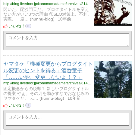
http://blog.livedoor.jp/konomamadame/archives/8149297.html
閃いた、毘沙門天だ。 ブログタイトルを変え
ない方がいい3つの理由 ①SEO対策上、不利。
実際、一度…
hunnu-blog
10年前
いいね！
0
ヤマタケ「機種変更からブログタイト
ル変更のヒントを得る」酒呑童子
「……いや、変更しないよ！？」
http://blog.livedoor.jp/konomamadame/archives/8148615.html
固定概念からの脱却？ 新しいブログタイトル
の提案 やぁ、その刀を動かすなでおなじみの
ヤマタケだ。 ふ…
hunnu-blog
10年前
いいね！
1