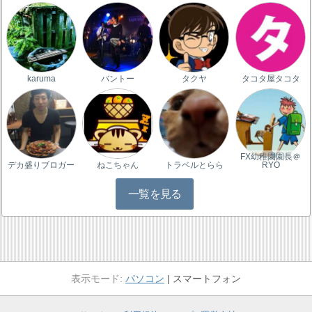
karuma
バントー
タクヤ
タコタ屋タコタ
FX幼稚園園長＠
デカ盛りブロガー
ねこちゃん
トラベルとらら
RYO
一覧を見る
パソコン
スマートフォン