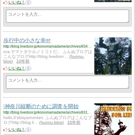
いいね！
1
歩行中の小さな幸せ
http://blog.livedoor.jp/konomamadame/archives/8345416.html
ora,ヤマトタケルノミコトだ。 ふんぬブログは
こんなブログhttp://blog.livedoor…
hunnu-
blog
10年前
いいね！
2
❕神奈川縦断のために調査を開始
http://blog.livedoor.jp/konomamadame/archives/8313222.html
hello,it'sbisyamonten. ふんぬブログはこんなブ
ログhttp://blog.li…
hunnu-blog
10年前
いいね！
1