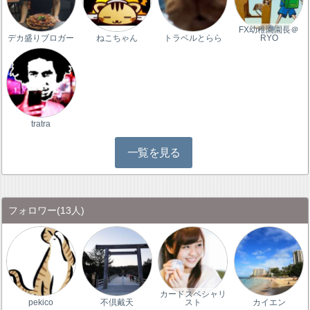
FX幼稚園園長＠
デカ盛りブロガー
ねこちゃん
トラベルとらら
RYO
tratra
一覧を見る
フォロワー
(13人)
カードスペシャリ
pekico
不倶戴天
スト
カイエン