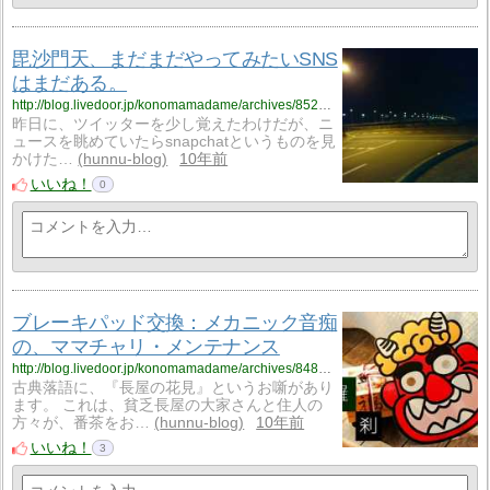
毘沙門天、まだまだやってみたいSNS
はまだある。
http://blog.livedoor.jp/konomamadame/archives/8521860.html
昨日に、ツイッターを少し覚えたわけだが、ニ
ュースを眺めていたらsnapchatというものを見
かけた…
hunnu-blog
10年前
いいね！
0
ブレーキパッド交換：メカニック音痴
の、ママチャリ・メンテナンス
http://blog.livedoor.jp/konomamadame/archives/8483108.html
古典落語に、『長屋の花見』というお噺があり
ます。 これは、貧乏長屋の大家さんと住人の
方々が、番茶をお…
hunnu-blog
10年前
いいね！
3