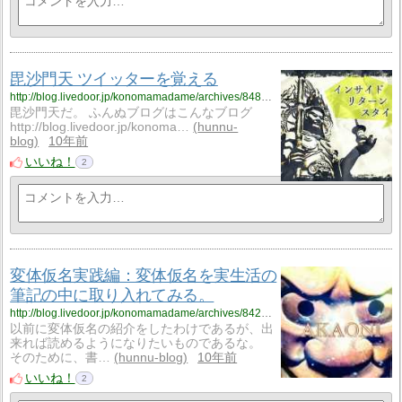
毘沙門天 ツイッターを覚える
http://blog.livedoor.jp/konomamadame/archives/8483499.html
毘沙門天だ。 ふんぬブログはこんなブログ
http://blog.livedoor.jp/konoma…
hunnu-
blog
10年前
いいね！
2
変体仮名実践編：変体仮名を実生活の
筆記の中に取り入れてみる。
http://blog.livedoor.jp/konomamadame/archives/8429175.html
以前に変体仮名の紹介をしたわけであるが、出
来れば読めるようになりたいものであるな。
そのために、書…
hunnu-blog
10年前
いいね！
2