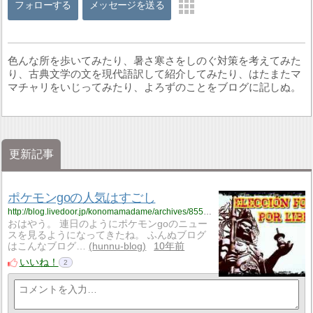
フォローする
メッセージを送る
色んな所を歩いてみたり、暑さ寒さをしのぐ対策を考えてみた
り、古典文学の文を現代語訳して紹介してみたり、はたまたマ
マチャリをいじってみたり、よろずのことをブログに記しぬ。
更新記事
ポケモンgoの人気はすごし
http://blog.livedoor.jp/konomamadame/archives/8558321.html
おはやう。 連日のようにポケモンgoのニュー
スを見るようになってきたね。 ふんぬブログ
はこんなブログ…
hunnu-blog
10年前
いいね！
2