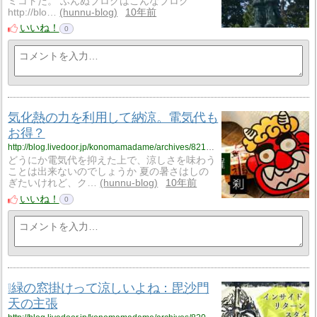
ミコトだ。 ふんぬブログはこんなブログ
http://blo…
hunnu-blog
10年前
いいね！
0
気化熱の力を利用して納涼。電気代も
お得？
http://blog.livedoor.jp/konomamadame/archives/8214554.html
どうにか電気代を抑えた上で、涼しさを味わう
ことは出来ないのでしょうか 夏の暑さはしの
ぎたいけれど、ク…
hunnu-blog
10年前
いいね！
0
❕緑の窓掛けって涼しいよね：毘沙門
天の主張