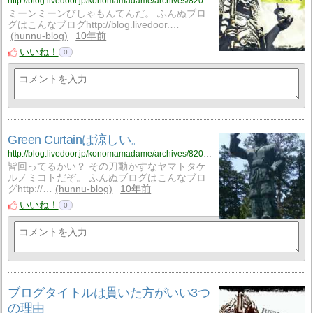
http://blog.livedoor.jp/konomamadame/archives/8208588.html
ミーンミーンびしゃもんてんだ。 ふんぬブロ
グはこんなブログhttp://blog.livedoor.…
hunnu-blog
10年前
いいね！
0
Green Curtainは涼しい。
http://blog.livedoor.jp/konomamadame/archives/8208275.html
皆回ってるかい？ その刀動かすなヤマトタケ
ルノミコトだぞ。 ふんぬブログはこんなブロ
グhttp://…
hunnu-blog
10年前
いいね！
0
ブログタイトルは貫いた方がいい3つ
の理由