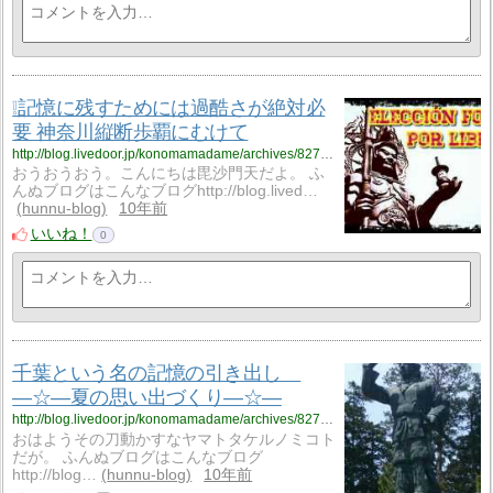
❕記憶に残すためには過酷さが絶対必
要 神奈川縦断歩覇にむけて
http://blog.livedoor.jp/konomamadame/archives/8273254.html
おうおうおう。こんにちは毘沙門天だよ。 ふ
んぬブログはこんなブログhttp://blog.lived…
hunnu-blog
10年前
いいね！
0
千葉という名の記憶の引き出し
―☆―夏の思い出づくり―☆―
http://blog.livedoor.jp/konomamadame/archives/8273018.html
おはようその刀動かすなヤマトタケルノミコト
だが。 ふんぬブログはこんなブログ
http://blog…
hunnu-blog
10年前