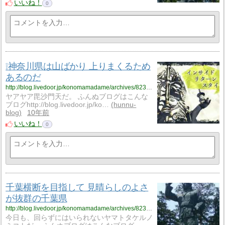
いいね！
0
❕神奈川県は山ばかり 上りまくるため
あるのだ
http://blog.livedoor.jp/konomamadame/archives/8239627.html
ヤアヤア毘沙門天だ。 ふんぬブログはこんな
ブログhttp://blog.livedoor.jp/ko…
hunnu-
blog
10年前
いいね！
0
千葉横断を目指して 見晴らしのよさ
が抜群の千葉県
http://blog.livedoor.jp/konomamadame/archives/8239390.html
今日も、回らずにはいられないヤマトタケルノ