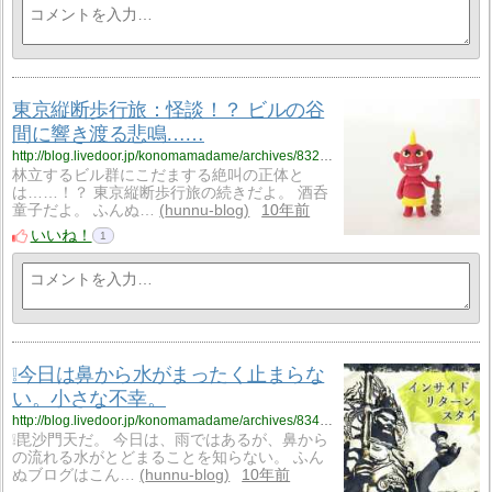
東京縦断歩行旅：怪談！？ ビルの谷
間に響き渡る悲鳴……
http://blog.livedoor.jp/konomamadame/archives/8321502.html
林立するビル群にこだまする絶叫の正体と
は……！？ 東京縦断歩行旅の続きだよ。 酒呑
童子だよ。 ふんぬ…
hunnu-blog
10年前
いいね！
1
❕今日は鼻から水がまったく止まらな
い。小さな不幸。
http://blog.livedoor.jp/konomamadame/archives/8345663.html
❕毘沙門天だ。 今日は、雨ではあるが、鼻から
の流れる水がとどまることを知らない。 ふん
ぬブログはこん…
hunnu-blog
10年前