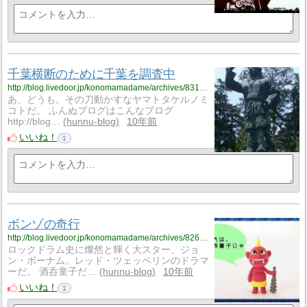
千葉横断のために千葉を調査中
http://blog.livedoor.jp/konomamadame/archives/8313083.html
あ、どうも。その刀動かすなヤマトタケルノミ
コトだ。 ふんぬブログはこんなブログ
http://blog…
hunnu-blog
10年前
いいね！
1
ボンゾの奇行
http://blog.livedoor.jp/konomamadame/archives/8260791.html
ロックドラム史に燦然と輝く大スター、ジョ
ン・ボーナム。レッド・ツェッペリンのドラマ
ーだ。 酒呑童子だ…
hunnu-blog
10年前
いいね！
1