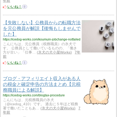
年前
いいね！
0
【失敗しない】公務員からの転職方法
を元公務員が解説【後悔もしませんで
した】
https://icedog-works.com/koumuin-jobchange-notfailed
こんにちは、元公務員（税務職員）の氷犬で
す。 公務員として働いているものの、「働き
方が古い」「仕事…
氷犬の犬小屋Works
7年
前
いいね！
1
ブログ・アフィリエイト収入がある人
の税金と確定申告の方法まとめ【元税
務職員による解説】
https://icedog-works.com/blogtax-procedure
こんにちは、元税務職員の氷犬
（@icedog_410）です。 過去に５年ほど税務
署で働いたこともあ…
氷犬の犬小屋Works
7
年前