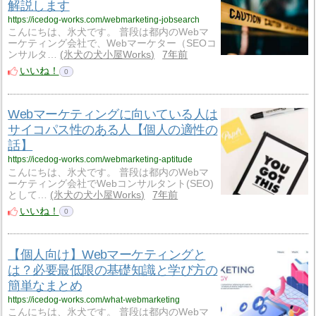
解説します
https://icedog-works.com/webmarketing-jobsearch
こんにちは、氷犬です。 普段は都内のWebマ
ーケティング会社で、Webマーケター（SEOコ
ンサルタ…
氷犬の犬小屋Works
7年前
いいね！
0
Webマーケティングに向いている人は
サイコパス性のある人【個人の適性の
話】
https://icedog-works.com/webmarketing-aptitude
こんにちは、氷犬です。 普段は都内のWebマ
ーケティング会社でWebコンサルタント(SEO)
として…
氷犬の犬小屋Works
7年前
いいね！
0
【個人向け】Webマーケティングと
は？必要最低限の基礎知識と学び方の
簡単なまとめ
https://icedog-works.com/what-webmarketing
こんにちは、氷犬です。 普段は都内のWebマ