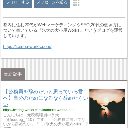
フォローする
メッセージを送る
都内に住む20代がWebマーケティングやSEO,20代の働き方に
ついて書いている『氷犬の犬小屋Works』というブログを運営
しています。
https://icedog-works.com/
更新記事
【公務員を辞めたいと思っている君
へ】自分のためになるなら辞めたらい
い
https://icedog-works.com/koumuin-wanna-quit
こんにちは、元税務職員の氷犬
（@icedog_410）です。 「公務員に向いてな
いから辞めたい」「…
氷犬の犬小屋Works
7