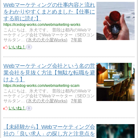
Webマーケティングの仕事内容と流れ
をわかりやすくまとめました【仕事に
する前に読む】
https://icedog-works.com/webmarketing-works
こんにちは、氷犬です。 普段は都内のWebマ
ーケティング会社でWebマーケター（SEOコン
サルタン…
氷犬の犬小屋Works
7年前
いいね！
0
Webマーケティング会社という名の営
業会社を見抜く方法【無駄な転職を避
けよう】
https://icedog-works.com/webmarketing-scam
こんにちは、氷犬です。 普段は都内のWebマ
ーケティング会社でWebマーケター（SEOコン
サルタン…
氷犬の犬小屋Works
7年前
いいね！
0
【未経験から】Webマーケティング会
社の「良い求人」の探し方と注意点を