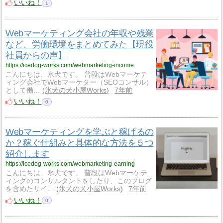
いいね！
1
Webマーケティング会社の年収や残業
など、労働環境をまとめてみた【現役
社員からの声】
https://icedog-works.com/webmarketing-income
こんにちは、氷犬です。 普段はWebマーケテ
ィング会社でWebマーケター（SEOコンサル）
として働…
氷犬の犬小屋Works
7年前
いいね！
0
Webマーケティングを学ぶと稼げるの
か？稼ぐ仕組みと具体的な方法を５つ
紹介します
https://icedog-works.com/webmarketing-earning
こんにちは、氷犬です。 普段はWebマーケテ
ィングのコンサルタントをしたり、このブログ
を含めたサイ…
氷犬の犬小屋Works
7年前
いいね！
0