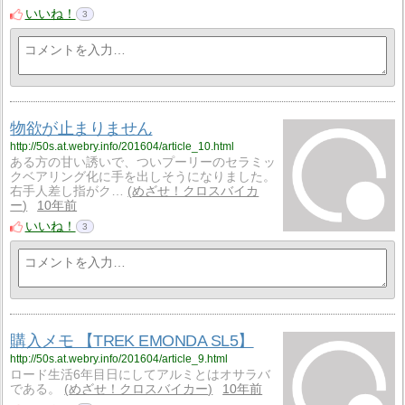
いいね！
3
物欲が止まりません
http://50s.at.webry.info/201604/article_10.html
ある方の甘い誘いで、ついプーリーのセラミッ
クベアリング化に手を出しそうになりました。
右手人差し指がク…
めざせ！クロスバイカ
ー
10年前
いいね！
3
購入メモ 【TREK EMONDA SL5】
http://50s.at.webry.info/201604/article_9.html
ロード生活6年目日にしてアルミとはオサラバ
である。
めざせ！クロスバイカー
10年前