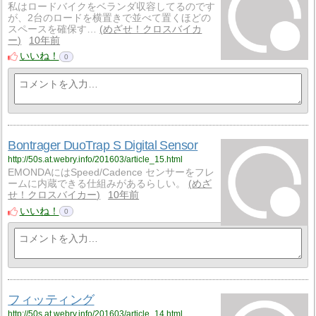
私はロードバイクをベランダ収容してるのです
が、2台のロードを横置きで並べて置くほどの
スペースを確保す…
めざせ！クロスバイカ
ー
10年前
いいね！
0
Bontrager DuoTrap S Digital Sensor
http://50s.at.webry.info/201603/article_15.html
EMONDAにはSpeed/Cadence センサーをフレ
ームに内蔵できる仕組みがあるらしい。
めざ
せ！クロスバイカー
10年前
いいね！
0
フィッティング
http://50s.at.webry.info/201603/article_14.html