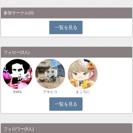
参加サークル
(0)
一覧を見る
フォロー
(3人)
tratra
アキヒコ
まころに
一覧を見る
フォロワー
(9人)