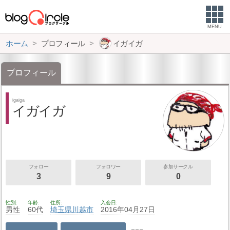
MENU
ホーム
プロフィール
イガイガ
プロフィール
igaiga
イガイガ
フォロー
フォロワー
参加サークル
3
9
0
性別
年齢
住所
入会日
男性
60代
埼玉県
川越市
2016年04月27日