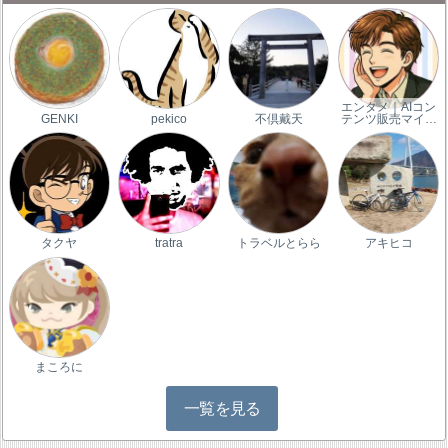
エンタメ｜AIコン
GENKI
pekico
不倶戴天
テンツ販売マイ…
タクヤ
tratra
トラベルとらら
アキヒコ
まころに
一覧を見る