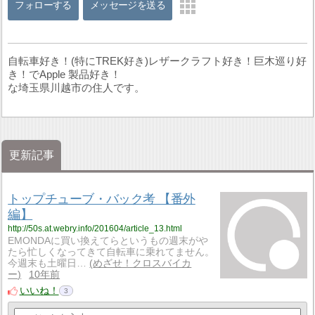
フォローする
メッセージを送る
自転車好き！(特にTREK好き)レザークラフト好き！巨木巡り好
き！でApple 製品好き！
な埼玉県川越市の住人です。
更新記事
トップチューブ・バック考 【番外
編】
http://50s.at.webry.info/201604/article_13.html
EMONDAに買い換えてらというもの週末がや
たら忙しくなってきて自転車に乗れてません。
今週末も土曜日…
めざせ！クロスバイカ
ー
10年前
いいね！
3