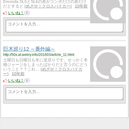
Émonda SL5とSL6の差がコンポだけの差だけ
だとすると
めざせ！クロスバイカー
10年前
いいね！
0
巨木巡り12 ～番外編～
http://50s.at.webry.info/201603/article_11.html
土曜日も日曜日も冬に逆戻りです。せっかく冬
物ジャージをしまったばかりだと言うのにどう
いうこと？？これ…
めざせ！クロスバイカ
ー
10年前
いいね！
0