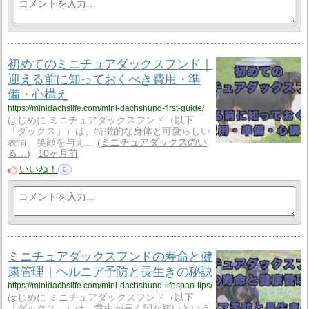
初めてのミニチュアダックスフンド｜
迎える前に知っておくべき費用・準
備・心構え
https://minidachslife.com/mini-dachshund-first-guide/
はじめに ミニチュアダックスフンド（以下
「ダックス」）は、特徴的な身体と可愛らしい
表情、笑顔を与え…
ミニチュアダックスのい
る…
10ヶ月前
いいね！
0
ミニチュアダックスフンドの寿命と健
康管理｜ヘルニア予防と長生きの秘訣
https://minidachslife.com/mini-dachshund-lifespan-tips/
はじめに ミニチュアダックスフンド（以下
「ダックス」）は、背中が長く脚が短いという