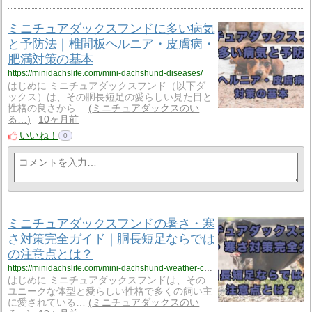
ミニチュアダックスフンドに多い病気
と予防法｜椎間板ヘルニア・皮膚病・
肥満対策の基本
https://minidachslife.com/mini-dachshund-diseases/
はじめに ミニチュアダックスフンド（以下ダ
ックス）は、その胴長短足の愛らしい見た目と
性格の良さから…
ミニチュアダックスのい
る…
10ヶ月前
いいね！
0
ミニチュアダックスフンドの暑さ・寒
さ対策完全ガイド｜胴長短足ならでは
の注意点とは？
https://minidachslife.com/mini-dachshund-weather-care/
はじめに ミニチュアダックスフンドは、その
ユニークな体型と愛らしい性格で多くの飼い主
に愛されている…
ミニチュアダックスのい