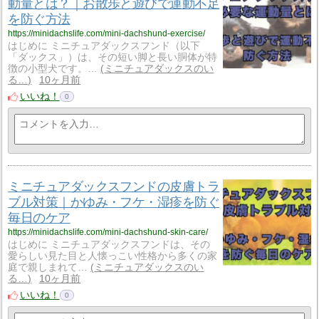
動量とは？｜お散歩と遊びで運動不足
を防ぐ方法
https://minidachslife.com/mini-dachshund-exercise/
はじめに ミニチュアダックスフンド（以下
「ダックス」）は、その短い脚と長い胴体が特
徴の小型犬です。…
ミニチュアダックスのい
る…
10ヶ月前
いいね！
0
ミニチュアダックスフンドの皮膚トラ
ブル対策｜かゆみ・フケ・湿疹を防ぐ
毎日のケア
https://minidachslife.com/mini-dachshund-skin-care/
はじめに ミニチュアダックスフンドは、その
愛らしい見た目と人懐っこい性格から多くの家
庭で親しまれて…
ミニチュアダックスのい
る…
10ヶ月前
いいね！
0