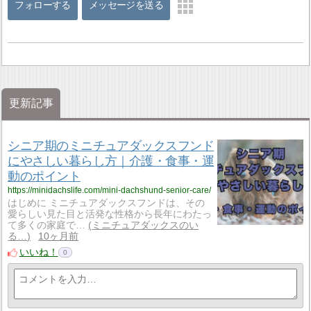
フォローする
メッセージを送る
更新記事
シニア期のミニチュアダックスフンド
にやさしい暮らし方｜介護・食事・運
動のポイント
https://minidachslife.com/mini-dachshund-senior-care/
はじめに ミニチュアダックスフンドは、その
愛らしい見た目と活発な性格から長年にわたっ
て多くの家庭で…
ミニチュアダックスのい
る…
10ヶ月前
いいね！
0