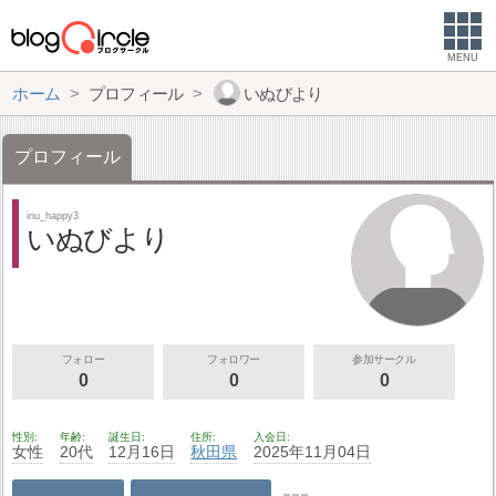
MENU
ホーム
プロフィール
いぬびより
プロフィール
inu_happy3
いぬびより
フォロー
フォロワー
参加サークル
0
0
0
性別
年齢
誕生日
住所
入会日
女性
20代
12月16日
秋田県
2025年11月04日