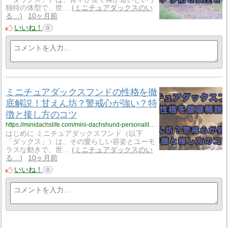
独特の体型で、世…
ミニチュアダックスのい
る…
10ヶ月前
いいね！
0
ミニチュアダックスフンドの性格を徹
底解説！甘えん坊？警戒心が強い？特
徴と接し方のコツ
https://minidachslife.com/mini-dachshund-personality-traits/
はじめに ミニチュアダックスフンド（以下
「ダックス」）は、その愛らしい容姿とユーモ
ラスな動きで、世…
ミニチュアダックスのい
る…
10ヶ月前
いいね！
0