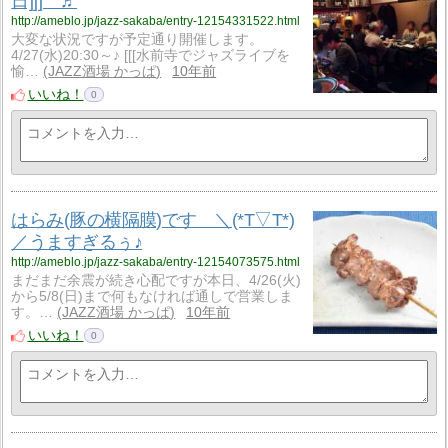
日]]] ♬
http://ameblo.jp/jazz-sakaba/entry-12154331522.html
大変な状況ですが予定通り開催します。
4/27(水)20:30～♪ [[[水前寺でジャズライブを
愉…
JAZZ酒場 かっぱ
10年前
いいね！
0
はらみ(豚の横隔膜)です ＼(*T▽T*)
／うますぎるぅ♪
http://ameblo.jp/jazz-sakaba/entry-12154073575.html
まだまだ余震が続き心配ですが本日、4/26(火)
から5/8(日)まで何もなければ通しで営業しま
す。…
JAZZ酒場 かっぱ
10年前
いいね！
0