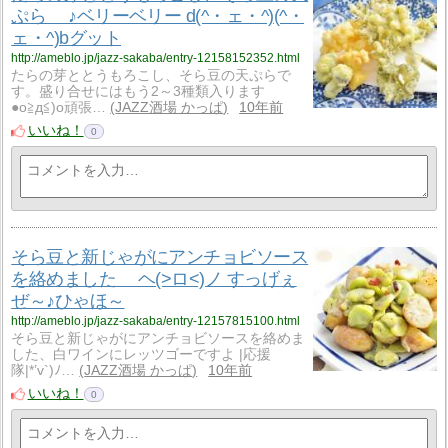
ぷら ♪ベリーベリー d(^・ェ・^)(^・
ェ・^)bグット
http://ameblo.jp/jazz-sakaba/entry-12158152352.html
たらの芽ととうもろこし、そら豆の天ぷらで
す。盛り合せにはもう2～3種類入ります
●o≧д≦)o頑張…
JAZZ酒場 かっぱ
10年前
いいね！
0
そら豆と新じゃがにアンチョビソース
を絡めました ヘ(>ロ<)ノ すっげぇ
ぜ～♪ひゃほ～
http://ameblo.jp/jazz-sakaba/entry-12157815100.html
そら豆と新じゃがにアンチョビソースを絡めま
した、白ワインにレッツゴーですよ |応援
隊|*’v`)ﾉ…
JAZZ酒場 かっぱ
10年前
いいね！
0