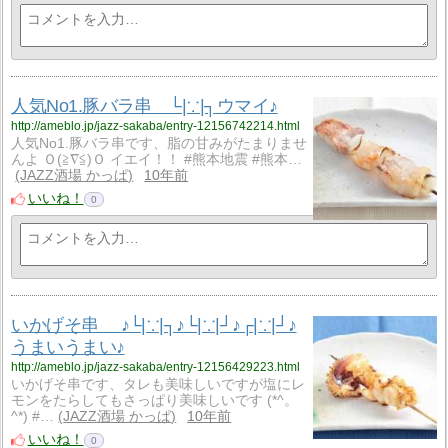
人気No1.豚バラ串 └|∵|┐ウマイ♪
http://ameblo.jp/jazz-sakaba/entry-12156742214.html
人気No1.豚バラ串です、脂の甘みがたまりませ
んよ Ｏ(≧∇≦)Ｏ イエイ！！ #熊本地震 #熊本…
JAZZ酒場 かっぱ
10年前
いいね！
0
いかげそ串 ♪└|∵|┐♪└|∵|┘♪┌|∵|┘♪
うまいうまい♪
http://ameblo.jp/jazz-sakaba/entry-12156429223.html
いかげそ串です、タレも美味しいですが塩にレ
モンをたらしてもさっぱり美味しいです (*^。
^*) #…
JAZZ酒場 かっぱ
10年前
いいね！
0