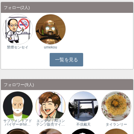
フォロー
(2人)
禁煙センセイ
umekou
一覧を見る
フォロワー
(9人)
サプリメントアド
エンタメ｜AIコン
バイザー＠hir…
テンツ販売マイ…
不倶戴天
タイランリー