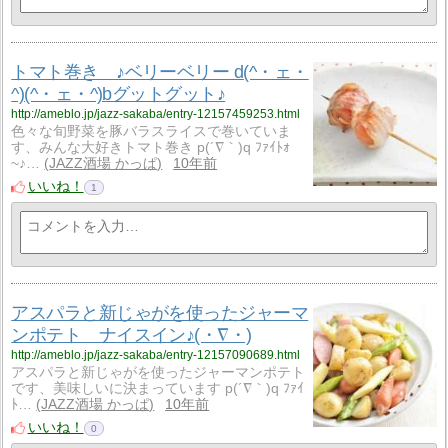
トマト巻き ♪ベリーベリー d(^・ェ・
^)(^・ェ・^)bグットグット♪
http://ameblo.jp/jazz-sakaba/entry-12157459253.html
色々な旬野菜を豚バラスライスで巻いていま
す、みんな大好きトマト巻き p(´∇｀)q ﾌｧｲﾄｫ
~♪…
JAZZ酒場 かっぱ
10年前
いいね！
1
アスパラと新じゃがを使ったジャーマ
ンポテト ナイスイン♪(・∇・)
http://ameblo.jp/jazz-sakaba/entry-12157090689.html
アスパラと新じゃがを使ったジャーマンポテト
です、美味しいに決まっています p(´∇｀)q ﾌｧｲ
ﾄ…
JAZZ酒場 かっぱ
10年前
いいね！
0