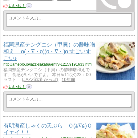
いいね！
1
福岡県産テングニシ（甲貝）の酢味噌
和え o(・∇・o)(o・∇・)o すごいす
ごい♪
http://ameblo.jp/jazz-sakaba/entry-12159191633.html
福岡県産テングニシ（甲貝）の酢味噌和えで
す、食感がいいですよ。 本日5/11(水)23：00
ラスト…
JAZZ酒場 かっぱ
10年前
いいね！
0
有明海産しゃくの天ぷら Ｏ(≧∇≦)Ｏ
イエイ！！