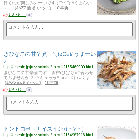
行くのが楽しみの一つです (#^.^#) #くまらい
く …
JAZZ酒場 かっぱ
10年前
いいね！
0
きびなごの甘辛煮 ＼(ёOё)/ うまーい
♪
http://ameblo.jp/jazz-sakaba/entry-12155469900.html
きびなごの甘辛煮です、雲雀(ひばり)に合わせ
てみませんか？ ウミュゥゥ!! o(≧～≦)o #くま…
JAZZ酒場 かっぱ
10年前
いいね！
0
トントロ串 ナイスイン♪(・∇・)
http://ameblo.jp/jazz-sakaba/entry-12154987916.html