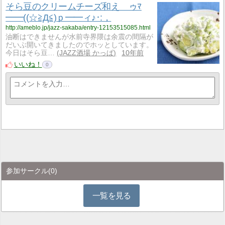
そら豆のクリームチーズ和え ゥﾏ
━━((☆≧Д≦)ｐ━━ィ♪･:，
http://ameblo.jp/jazz-sakaba/entry-12153515085.html
油断はできませんが水前寺界隈は余震の間隔が
だいぶ開いてきましたのでホッとしています。
今日はそら豆…
JAZZ酒場 かっぱ
10年前
いいね！
0
参加サークル
(0)
一覧を見る