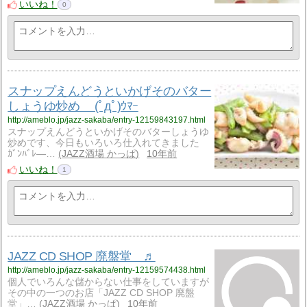
いいね！
0
スナップえんどうといかげそのバター
しょうゆ炒め (ﾟдﾟ)ｳﾏｰ
http://ameblo.jp/jazz-sakaba/entry-12159843197.html
スナップえんどうといかげそのバターしょうゆ
炒めです、今日もいろいろ仕入れてきました
ｶﾞﾝﾊﾞﾚ―…
JAZZ酒場 かっぱ
10年前
いいね！
1
JAZZ CD SHOP 廃盤堂 ♬
http://ameblo.jp/jazz-sakaba/entry-12159574438.html
個人でいろんな儲からない仕事をしていますが
その中の一つのお店「JAZZ CD SHOP 廃盤
堂」…
JAZZ酒場 かっぱ
10年前