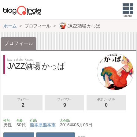
MENU
ホーム
プロフィール
JAZZ酒場 かっぱ
プロフィール
jazz_sakaba_katupa
JAZZ酒場 かっぱ
フォロー
フォロワー
参加サークル
2
9
0
性別
年齢
住所
入会日
男性
50代
熊本県
熊本市
2016年05月03日