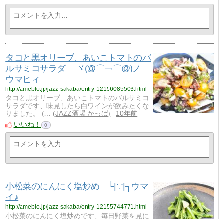
タコと黒オリーブ、あいこトマトのバ
ルサミコサラダ ヾ(@⌒￢⌒@)ノ
ウマヒィ
http://ameblo.jp/jazz-sakaba/entry-12156085503.html
タコと黒オリーブ、あいこトマトのバルサミコ
サラダです、味見したら白ワインが飲みたくな
りました。 (…
JAZZ酒場 かっぱ
10年前
いいね！
0
小松菜のにんにく塩炒め └|∵|┐ウマ
イ♪
http://ameblo.jp/jazz-sakaba/entry-12155744771.html
小松菜のにんにく塩炒めです、毎日野菜を見に