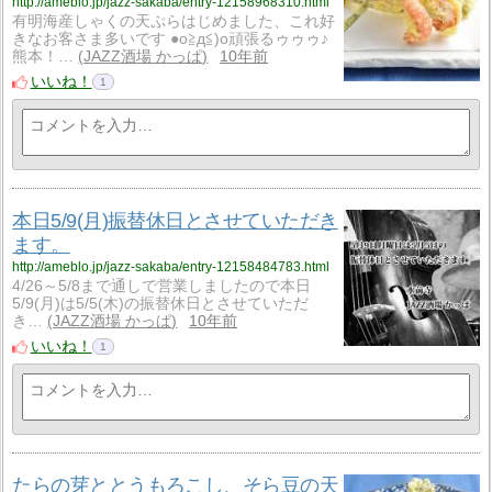
http://ameblo.jp/jazz-sakaba/entry-12158968310.html
有明海産しゃくの天ぷらはじめました、これ好
きなお客さま多いです ●o≧д≦)o頑張るゥゥゥ♪
熊本！…
JAZZ酒場 かっぱ
10年前
いいね！
1
本日5/9(月)振替休日とさせていただき
ます。
http://ameblo.jp/jazz-sakaba/entry-12158484783.html
4/26～5/8まで通しで営業しましたので本日
5/9(月)は5/5(木)の振替休日とさせていただ
き…
JAZZ酒場 かっぱ
10年前
いいね！
1
たらの芽ととうもろこし、そら豆の天