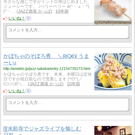
今さらな感じですがトントロ串はじめました、
ジューシーです。 ♪ベリーベリー d(^・ェ・^)
(^・…
JAZZ酒場 かっぱ
10年前
いいね！
0
かぼちゃのそぼろ煮 ＼(ёOё)/ うま
ーい♪
http://ameblo.jp/jazz-sakaba/entry-12154735273.html
かぼちゃのそぼろ煮です。本来、木曜日は定休
日ですが祝日前なので営業します (^O^)／
C□☆□D＼…
JAZZ酒場 かっぱ
10年前
いいね！
0
[[[水前寺でジャズライブを愉しむ