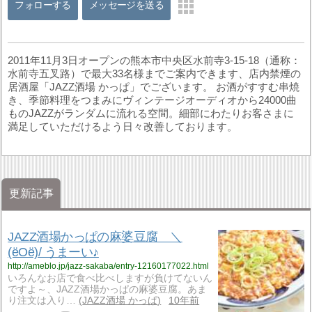
フォローする
メッセージを送る
2011年11月3日オープンの熊本市中央区水前寺3-15-18（通称：
水前寺五叉路）で最大33名様までご案内できます、店内禁煙の
居酒屋「JAZZ酒場 かっぱ」でございます。 お酒がすすむ串焼
き、季節料理をつまみにヴィンテージオーディオから24000曲
ものJAZZがランダムに流れる空間。細部にわたりお客さまに
満足していただけるよう日々改善しております。
更新記事
JAZZ酒場かっぱの麻婆豆腐 ＼
(ёOё)/ うまーい♪
http://ameblo.jp/jazz-sakaba/entry-12160177022.html
いろんなお店で食べ比べしますが負けてないん
ですよ～、JAZZ酒場かっぱの麻婆豆腐。あま
り注文は入り…
JAZZ酒場 かっぱ
10年前