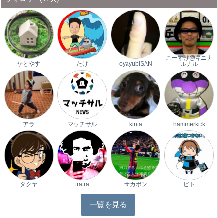
こーすけ@キニナ
かとやす
たけ
oyayubiSAN
ルナル
アラ
マッチサル
kinta
hammerkick
タクヤ
tratra
サカボン
ビト
一覧を見る