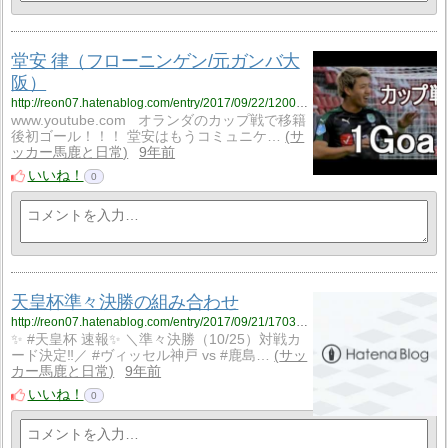
堂安 律（フローニンゲン/元ガンバ大
阪）
http://reon07.hatenablog.com/entry/2017/09/22/120000
www.youtube.com オランダのカップ戦で移籍
後初ゴール！！！ 堂安はもうコミュニケ…
サ
ッカー馬鹿と日常
9年前
いいね！
0
天皇杯準々決勝の組み合わせ
http://reon07.hatenablog.com/entry/2017/09/21/170335
✨ #天皇杯 速報✨ ＼準々決勝（10/25）対戦カ
ード決定‼️／ #ヴィッセル神戸 vs #鹿島…
サッ
カー馬鹿と日常
9年前
いいね！
0