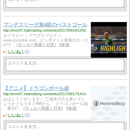
ブンデスリーガ第4節のべストゴール
http://reon07.hatenablog.com/entry/2017/09/18/195850
カイウビー（ アウグスブルク ）
www.youtube.com ピンポイント動画なかった
ので…
サッカー馬鹿と日常
9年前
いいね！
0
【アニメ】ドラゴンボール超
http://reon07.hatenablog.com/entry/2017/09/17/141434
おはようございます！ 三連休の方も多いでし
ょうか？もうすぐ9時から「 ドラゴンボール超
」第107…
サッカー馬鹿と日常
9年前
いいね！
0