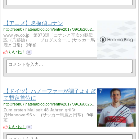
【アニメ】名探偵コナン
http://reon07.hatenablog.com/entry/2017/09/16/205258
www.ytv.co.jp 第873話「コナンと平次の鵺伝
説（爪跡編）」 ブログスター…
サッカー馬
鹿と日常
9年前
いいね！
0
【ドイツ】ハノーファーが調子よすぎ
て暫定首位に
http://reon07.hatenablog.com/entry/2017/09/16/062654
Zum ersten Mal seit 48 Jahren grüßt
@Hannover96 v…
サッカー馬鹿と日常
9年
前
いいね！
0