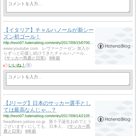
【イタリア】チャルハノールが新シー
ズン初ゴール！
http://reon07.hatenablog.com/entry/2017/09/15/070000
www.youtube.com レヴァークーゼン 加入か
らずっと応援し続けてきたチャルハノール…
サッカー馬鹿と日常
9年前
いいね！
0
【Jリーグ】日本のサッカー選手とし
ては最高なんじゃ…？
http://reon07.hatenablog.com/entry/2017/09/14/210521
headlines.yahoo.co.jp 第５子誕生おめでとう
ございます♪ にしても、日本人…
サッカー馬
鹿と日常
9年前