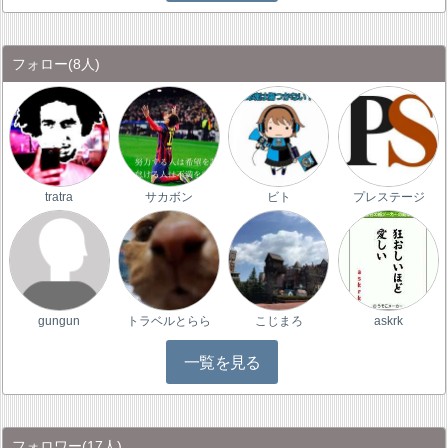
フォロー
(8人)
tratra
サカボン
ビト
プレステージ
gungun
トラベルとらら
こじまろ
askrk
一覧を見る
フォロワー
(17人)