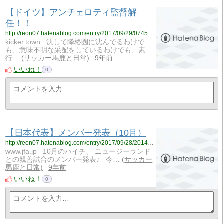
【ドイツ】アンチェロティ監督解
任！！
http://reon07.hatenablog.com/entry/2017/09/29/074531
kicker.town 決して降格圏に沈んでるわけで
も、意味不明な采配をしているわけでも、素
行…
サッカー馬鹿と日常
9年前
いいね！
0
【日本代表】メンバー発表（10月）
http://reon07.hatenablog.com/entry/2017/09/28/201441
www.jfa.jp 10月のハイチ、 ニュージーランド
との親善試合のメンバー発表♪ 今…
サッカー
馬鹿と日常
9年前
いいね！
0