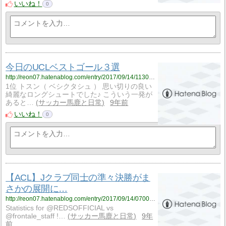
いいね！
0
今日のUCLベストゴール３選
http://reon07.hatenablog.com/entry/2017/09/14/113000
1位 トスン（ ベシクタシュ ） 思い切りの良い
綺麗なロングシュートでした♪ こういう一発が
あると…
サッカー馬鹿と日常
9年前
いいね！
0
【ACL】Jクラブ同士の準々決勝がま
さかの展開に…
http://reon07.hatenablog.com/entry/2017/09/14/070000
Statistics for @REDSOFFICIAL vs
@frontale_staff !…
サッカー馬鹿と日常
9年
前