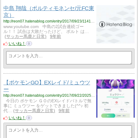
中島 翔哉（ポルティモネンセ/元FC東
京）
http://reon07.hatenablog.com/entry/2017/09/23/114138
www.youtube.com 中島の2試合連続ゴー
ル！！ 試合は大敗だったけど、 ポルト は…
サッカー馬鹿と日常
9年前
いいね！
0
【ポケモンGO】EXレイド/ミュウツ
ー
http://reon07.hatenablog.com/entry/2017/09/22/202557
今日の ポケモン ＧＯのEXレイドバトルで無
事に ミュウツー をゲットできました(^^♪ 初
代…
サッカー馬鹿と日常
9年前
いいね！
0