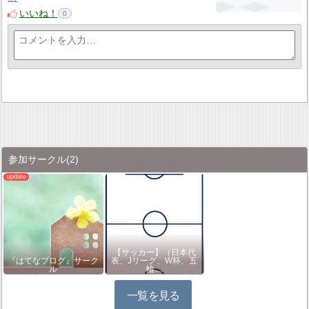
いいね！
0
参加サークル
(2)
【サッカー】（日本代
『はてなブログ』サーク
表、Jリーグ、W杯、五
ル
輪…
一覧を見る