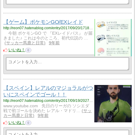
【ゲーム】ポケモンGO/EXレイド
http://reon07.hatenablog.com/entry/2017/09/20/171833
今朝 ポケモンGO で 『EXレイドパス』 が届
きました♪ これは今のところ、初代伝説の …
サッカー馬鹿と日常
9年前
いいね！
0
【スペイン】レアルのマジョラルがつ
いにスペインでゴール！！
http://reon07.hatenablog.com/entry/2017/09/19/202724
www.youtube.com 先日のリーガの ソシエダ
戦で初ゴールを決めた レアル・マドリ…
サッ
カー馬鹿と日常
9年前
いいね！
0