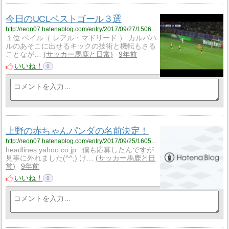
今日のUCLベストゴール３選
http://reon07.hatenablog.com/entry/2017/09/27/150645
１位 ベイル（ レアル・マドリード ） カルバハ
ルのあそこに出せるキックの技術と機転もさる
ことなが…
サッカー馬鹿と日常
9年前
いいね！
0
上野の赤ちゃんパンダの名前決定！
http://reon07.hatenablog.com/entry/2017/09/25/160515
headlines.yahoo.co.jp 僕も応募したんですが
見事に外れました(^^;) け…
サッカー馬鹿と日
常
9年前
いいね！
0