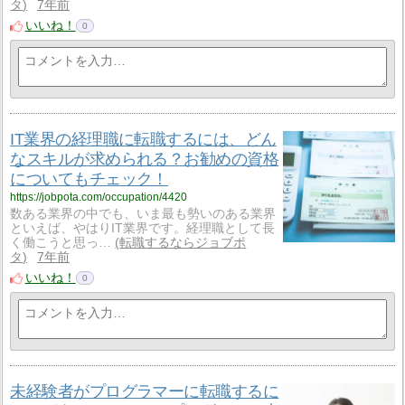
タ
7年前
いいね！
0
IT業界の経理職に転職するには、どん
なスキルが求められる？お勧めの資格
についてもチェック！
https://jobpota.com/occupation/4420
数ある業界の中でも、いま最も勢いのある業界
といえば、やはりIT業界です。経理職として長
く働こうと思っ…
転職するならジョブポ
タ
7年前
いいね！
0
未経験者がプログラマーに転職するに