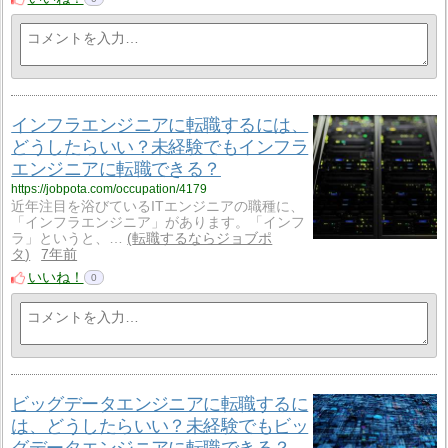
インフラエンジニアに転職するには、
どうしたらいい？未経験でもインフラ
エンジニアに転職できる？
https://jobpota.com/occupation/4179
近年注目を浴びているITエンジニアの職種に、
「インフラエンジニア」があります。「インフ
ラ」というと、…
転職するならジョブポ
タ
7年前
いいね！
0
ビッグデータエンジニアに転職するに
は、どうしたらいい？未経験でもビッ
グデータエンジニアに転職できる？