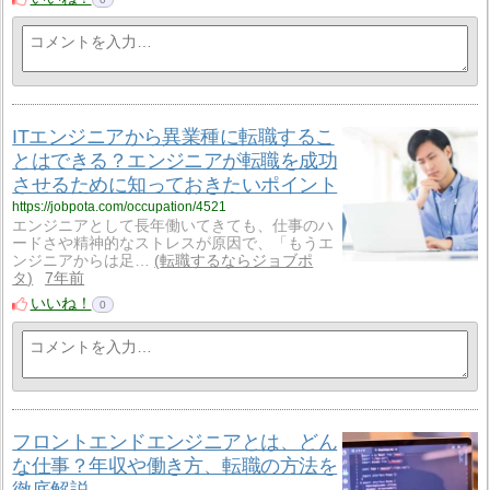
ITエンジニアから異業種に転職するこ
とはできる？エンジニアが転職を成功
させるために知っておきたいポイント
https://jobpota.com/occupation/4521
エンジニアとして長年働いてきても、仕事のハ
ードさや精神的なストレスが原因で、「もうエ
ンジニアからは足…
転職するならジョブポ
タ
7年前
いいね！
0
フロントエンドエンジニアとは、どん
な仕事？年収や働き方、転職の方法を