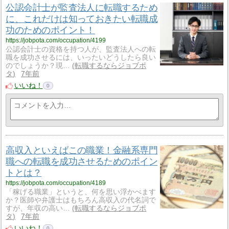
公認会計士が監査法人に転職するため
に、これだけは知っておきたい転職成
功のためのポイント！
https://jobpota.com/occupation/4199
公認会計士の資格を持つ人が、監査法人への転
職を成功させるには、いったいどうしたら良い
のでしょうか？現…
転職するならジョブポ
タ
7年前
いいね！
0
高収入といえばこの職業！金融系専門
職への転職を成功させるためのポイン
トとは？
https://jobpota.com/occupation/4189
「稼げる職業」というと、何を思い浮かべます
か？医師や弁護士はもちろん高収入の代名詞で
すが、年収の高い…
転職するならジョブポ
タ
7年前
いいね！
0