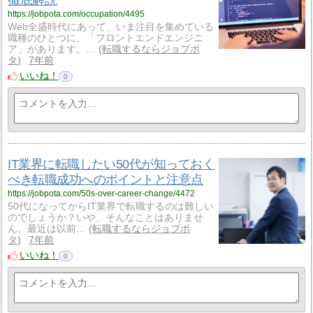
徹底解説
https://jobpota.com/occupation/4495
Web全盛時代にあって、いま注目を集めている
職種のひとつに、「フロントエンドエンジニ
ア」があります。…
転職するならジョブポ
タ
7年前
いいね！
0
IT業界に転職したい50代が知っておく
べき転職成功へのポイントと注意点
https://jobpota.com/50s-over-career-change/4472
50代になってからIT業界で転職するのは難しい
のでしょうか？いや、そんなことはありませ
ん。最近は以前…
転職するならジョブポ
タ
7年前
いいね！
0