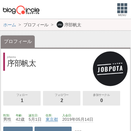
MENU
ホーム
プロフィール
序部帆太
プロフィール
jobpota
序部帆太
フォロー
フォロワー
参加サークル
1
2
0
性別
年齢
誕生日
住所
入会日
男性
42歳
5月1日
東京都
2019年05月14日