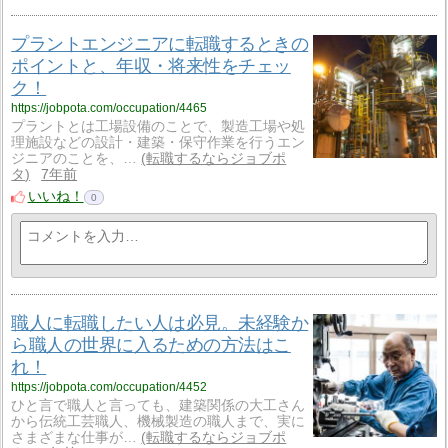
プラントエンジニアに転職するときの
ポイントと、年収・将来性をチェッ
ク！
https://jobpota.com/occupation/4465
プラントとは工場設備のことで、製造工場や処
理施設などの設計・建築・保守作業を行うエン
ジニアのことを、…
転職するならジョブポ
タ
7年前
いいね！
0
職人に転職したい人は必見。未経験か
ら職人の世界に入るための方法はこ
れ！
https://jobpota.com/occupation/4452
ひと言で職人と言っても、建築関係の大工さん
から伝統工芸職人、機械製造の職人まで、実に
さまざまな仕事が…
転職するならジョブポ