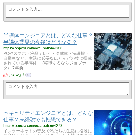
半導体エンジニアとは、どんな仕事？
半導体業界の今後はどうなる？
https://jobpota.com/occupation/4300
PCやスマホ・液晶テレビ・冷蔵庫・洗濯機・
自動車など、生活に必要なほとんどの物に搭載
されている半導体…
転職するならジョブポ
タ
7年前
いいね！
0
セキュリティエンジニアとは、どんな
仕事？未経験でも転職できる？
https://jobpota.com/occupation/4278
インターネットの普及で私たちの生活は格段に