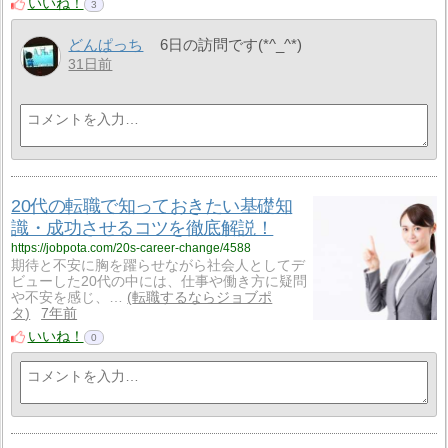
いいね！
3
どんぱっち
6日の訪問です(*^_^*)
31日前
20代の転職で知っておきたい基礎知
識・成功させるコツを徹底解説！
https://jobpota.com/20s-career-change/4588
期待と不安に胸を躍らせながら社会人としてデ
ビューした20代の中には、仕事や働き方に疑問
や不安を感じ、…
転職するならジョブポ
タ
7年前
いいね！
0