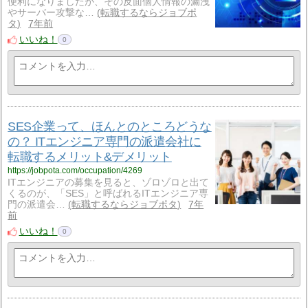
便利になりましたが、その反面個人情報の漏洩
やサーバー攻撃な…
転職するならジョブポ
タ
7年前
いいね！
0
SES企業って、ほんとのところどうな
の？ ITエンジニア専門の派遣会社に
転職するメリット&デメリット
https://jobpota.com/occupation/4269
ITエンジニアの募集を見ると、ゾロゾロと出て
くるのが、「SES」と呼ばれるITエンジニア専
門の派遣会…
転職するならジョブポタ
7年
前
いいね！
0