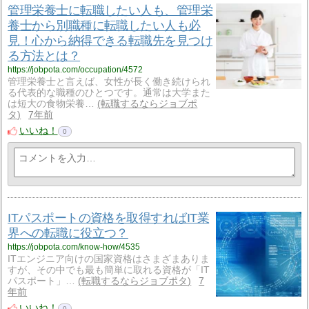
管理栄養士に転職したい人も、管理栄
養士から別職種に転職したい人も必
見！心から納得できる転職先を見つけ
る方法とは？
https://jobpota.com/occupation/4572
管理栄養士と言えば、女性が長く働き続けられ
る代表的な職種のひとつです。通常は大学また
は短大の食物栄養…
転職するならジョブポ
タ
7年前
いいね！
0
ITパスポートの資格を取得すればIT業
界への転職に役立つ？
https://jobpota.com/know-how/4535
ITエンジニア向けの国家資格はさまざまありま
すが、その中でも最も簡単に取れる資格が「IT
パスポート」…
転職するならジョブポタ
7
年前
いいね！
0