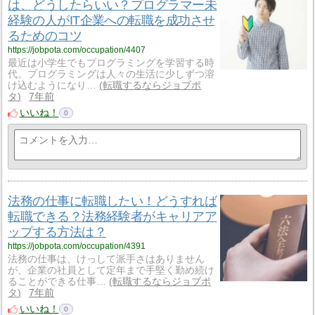
は、どうしたらいい？プログラマー未
経験の人がIT企業への転職を成功させ
るためのコツ
https://jobpota.com/occupation/4407
最近は小学生でもプログラミングを学習する時
代。プログラミングは人々の生活に少しずつ溶
け込むようになり…
転職するならジョブポ
タ
7年前
いいね！
0
法務の仕事に転職したい！どうすれば
転職できる？法務経験者がキャリアア
ップする方法は？
https://jobpota.com/occupation/4391
法務の仕事は、けっして派手さはありません
が、企業の社員として定年まで手堅く勤め続け
ることができる仕事…
転職するならジョブポ
タ
7年前
いいね！
0