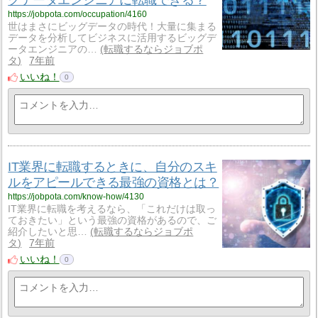
https://jobpota.com/occupation/4160
世はまさにビッグデータの時代！大量に集まる
データを分析してビジネスに活用するビッグデ
ータエンジニアの…
転職するならジョブポ
タ
7年前
いいね！
0
IT業界に転職するときに、自分のスキ
ルをアピールできる最強の資格とは？
https://jobpota.com/know-how/4130
IT業界に転職を考えるなら、「これだけは取っ
ておきたい」という最強の資格があるので、ご
紹介したいと思…
転職するならジョブポ
タ
7年前
いいね！
0