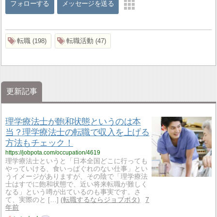
フォローする
メッセージを送る
転職
転職活動
198
47
更新記事
理学療法士が飽和状態というのは本
当？理学療法士の転職で収入を上げる
方法もチェック！
https://jobpota.com/occupation/4619
理学療法士というと「日本全国どこに行っても
やっていける、食いっぱぐれのない仕事」とい
うイメージがありますが、その陰で「理学療法
士はすでに飽和状態で、近い将来転職が難しく
なる」という噂が出ているのも事実です。さ
て、実際のと […]
転職するならジョブポタ
7
年前