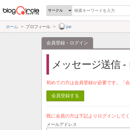
ホーム
プロフィール
joe
会員登録・ログイン
メッセージ送信 -
初めての方は会員登録が必要です。「
会員登録する
既に会員の方は下記よりログインして
メールアドレス