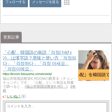
フォローする
メッセージを送る
更新記事
「心配」韓国語の単語「걱정(ｺｯkﾁｮ
ﾝ)」は漢字語？意味と使い方「걱정되
다」「걱정하다」「걱정 마세요」
「걱정이에요」
https://kroom-fukuyama.com/anxiety/
福山市韓国語教室K-ROOMの鄭景太（チョン・
キョンテ）です。 「心配」という単語を辞書
で調べると…
福山市韓国語教室K-RO…
3年
前
いいね！
0