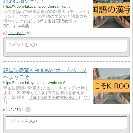
躍的に増やそう！
https://kroom-fukuyama.com/korean-kanji/
広島県福山市韓国語教室の鄭景太（チョン・キ
ョンテ）です。 どの言語の学習でも語彙力を
増やすことは必…
福山市韓国語教室K-
RO…
4年前
いいね！
0
韓国語教室K-ROOMのホームページ
へようこそ
https://kroom-fukuyama.com/welcome/
韓国語講師の鄭景太(チョン・キョンテ)と申し
ます。 2002年から福山市で韓国語を教え始
め、韓国語…
福山市韓国語教室K-RO…
4年
前
いいね！
0