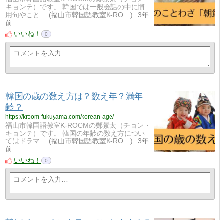
キョンテ）です。 韓国では一般会話の中に慣
用句やこと…
福山市韓国語教室K-RO…
3年
前
いいね！
0
韓国の歳の数え方は？数え年？満年
齢？
https://kroom-fukuyama.com/korean-age/
福山市韓国語教室K-ROOMの鄭景太（チョン・
キョンテ）です。 韓国の年齢の数え方につい
てはドラマ…
福山市韓国語教室K-RO…
3年
前
いいね！
0