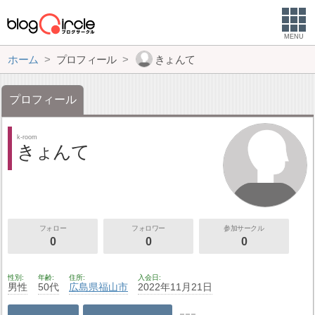
MENU
ホーム
プロフィール
きょんて
プロフィール
k-room
きょんて
フォロー
フォロワー
参加サークル
0
0
0
性別
年齢
住所
入会日
男性
50代
広島県
福山市
2022年11月21日