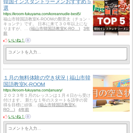
韓国インスタントラーメンおすすめ５
選
https://kroom-fukuyama.com/koreannudle-best5/
福山市韓国語教室K-ROOMの鄭景太（チョン・
キョンテ）です。 日本に来て３０年以上にな
りますが、…
福山市韓国語教室K-RO…
3年
前
いいね！
0
１月の無料体験の空き状況 | 福山市韓
国語教室K-ROOM
https://kroom-fukuyama.com/january/
２０２３年１月のレッスンは１月４日から受け
付けます。 新たな１年のスタートを語学の習
得を目標に頑張…
福山市韓国語教室K-
RO…
4年前
いいね！
0