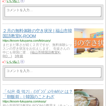
いいね！
0
２月の無料体験の空き状況 | 福山市韓
国語教室K-ROOM
https://kroom-fukuyama.com/february/
まだまだ寒さが続く２月ですが、無料体験レッ
スンの空き状況をお伝えします。 生徒さんの
中にも韓国に渡…
福山市韓国語教室K-
RO…
3年前
いいね！
0
「식은 죽 먹기」(ｼｸﾞﾝｼﾞｭﾝﾓｯkｷ)とは？
「朝飯前」| 韓国のことわざ
https://kroom-fukuyama.com/easy/
福山市韓国語教室K-ROOMの鄭景太（チョン・