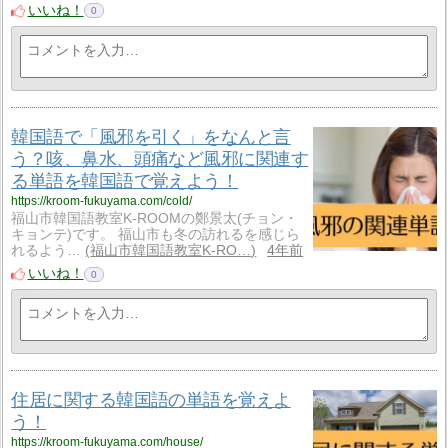
いいね！
0
韓国語で「風邪を引く」をなんと言
う？咳、鼻水、頭痛など風邪に関連す
る単語を韓国語で覚えよう！
https://kroom-fukuyama.com/cold/
福山市韓国語教室K-ROOMの鄭景太(チョン・
キョンテ)です。 福山市も冬の訪れるを感じら
れるよう…
福山市韓国語教室K-RO…
4年前
いいね！
0
住居に関する韓国語の単語を覚えよ
う！
https://kroom-fukuyama.com/house/