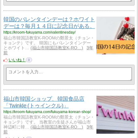
韓国のバレンタインデーは？ホワイト
デーは？毎月１４日に記念日がある。
https://kroom-fukuyama.com/valentinesday/
福山市韓国語教室K-ROOMの鄭景太（チョン・
キョンテ）です。 韓国にもバレンタインデー
とホワイト…
福山市韓国語教室K-RO…
3年
前
いいね！
0
福山市韓国ショップ、韓国食品店
「Twinkle (トゥインクル)」
https://kroom-fukuyama.com/fukuyama-korean-shop/
福山市韓国語教室K-ROOMの鄭景太（チョン・
キョンテ）です。 当教室の生徒さんが福山市
神辺町に韓…
福山市韓国語教室K-RO…
3年
前