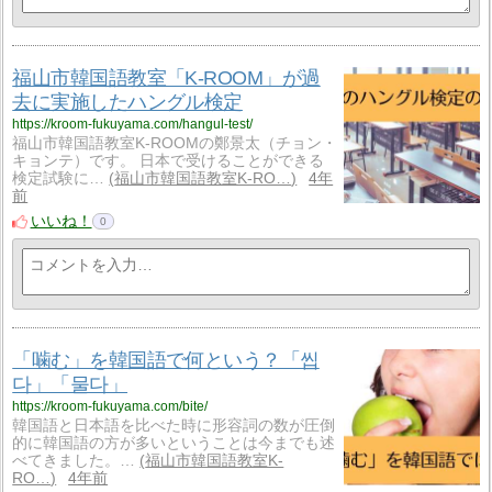
福山市韓国語教室「K-ROOM」が過
去に実施したハングル検定
https://kroom-fukuyama.com/hangul-test/
福山市韓国語教室K-ROOMの鄭景太（チョン・
キョンテ）です。 日本で受けることができる
検定試験に…
福山市韓国語教室K-RO…
4年
前
いいね！
0
「噛む」を韓国語で何という？「씹
다」「물다」
https://kroom-fukuyama.com/bite/
韓国語と日本語を比べた時に形容詞の数が圧倒
的に韓国語の方が多いということは今までも述
べてきました。…
福山市韓国語教室K-
RO…
4年前