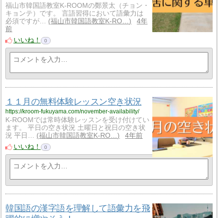
福山市韓国語教室K-ROOMの鄭景太（チョン・
キョンテ）です。 言語習得において語彙力は
必須ですが…
福山市韓国語教室K-RO…
4年
前
いいね！
0
１１月の無料体験レッスン空き状況
https://kroom-fukuyama.com/november-availability/
K-ROOMでは常時体験レッスンを受け付けてい
ます。 平日の空き状況 土曜日と祝日の空き状
況 平日…
福山市韓国語教室K-RO…
4年前
いいね！
0
韓国語の漢字語を理解して語彙力を飛