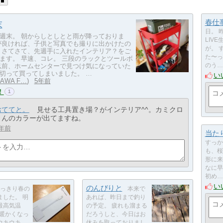
春仕
末
日。 
週末。 朝からしとしとと雨が降っておりま
LIV
が良ければ、子供と写真でも撮りに出かけたの
が。 
 さてさて、先週手に入れたインテリア？をご
た〜っ
ます。 早速、コレ。 三段のラックとツールボ
以前、ホームセンターで見つけ気になっていた
のう…
切って買ってしまいました。 …
い
ZAWA F…
5年前
！
1
おててと。
見せる工具置き場？がインテリア^^。カミクロ
さんのカラーが出てますね。
年前
当た
すっか
も、桜
形に来
なに早
初め…
い
のんびりと
っきり春の
本来で
ました。 明
あれば、昨日まで釣り
最高気温
の予定。 疲れも溜まる
 暖かくなっ
だろうしと、今日はお
ウキウキ。
休みを取っておりまし