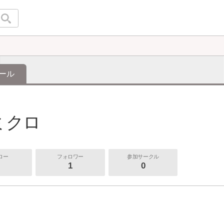
ール
ミクロ
ロー
フォロワー
参加サークル
1
0