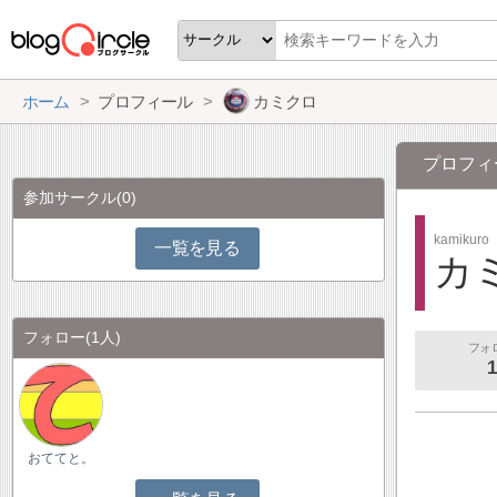
ホーム
プロフィール
カミクロ
プロフィ
参加サークル
(0)
kamikuro
一覧を見る
カ
フォロー
(1人)
フォ
1
おててと。