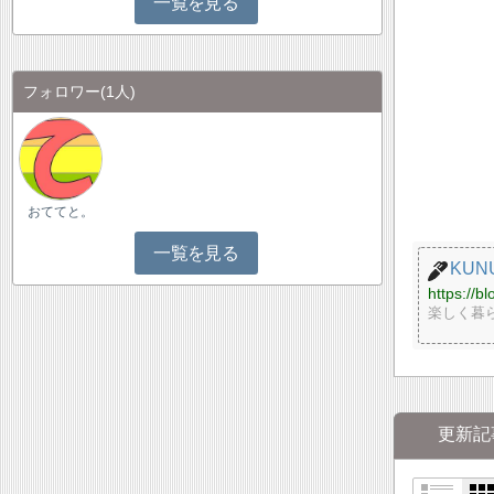
一覧を見る
フォロワー
(1人)
おててと。
一覧を見る
KUN
https://b
楽しく暮
更新記