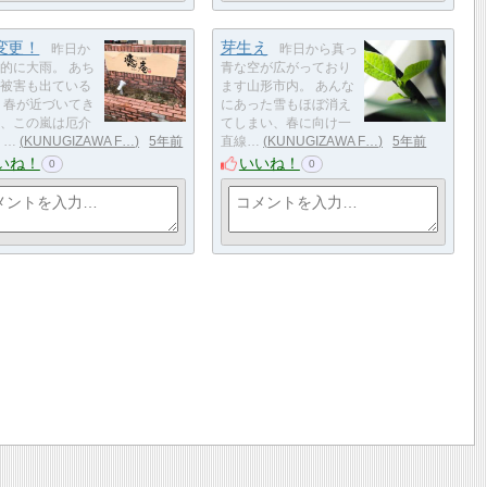
変更！
芽生え
昨日か
昨日から真っ
的に大雨。 あち
青な空が広がっており
被害も出ている
ます山形市内。 あんな
 春が近づいてき
にあった雪もほぼ消え
、この嵐は厄介
てしまい、春に向け一
 …
KUNUGIZAWA F…
5年前
直線…
KUNUGIZAWA F…
5年前
いね！
いいね！
0
0