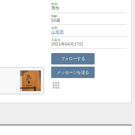
性別
男性
年齢
50歳
住所
山形県
入会日
2021年04月17日
フォローする
メッセージを送る