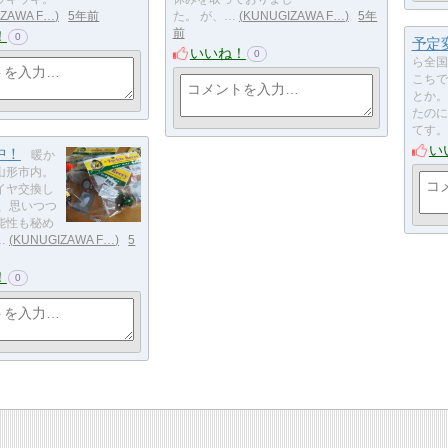
IZAWA F…
5年前
た。 が、…
KUNUGIZAWA F…
5年
前
！
0
予定
いいね！
0
ら全国
こちで
とか。
たのに
てす。
い
中！
暖か
山形市内。
イヤ交換し
と、思いつつ
能性も秘め
…
KUNUGIZAWA F…
5
！
0