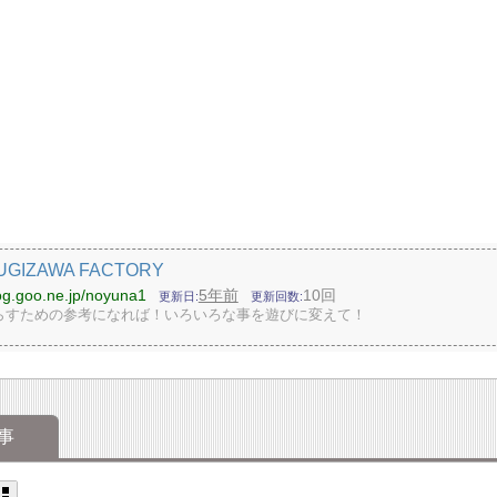
UGIZAWA FACTORY
log.goo.ne.jp/noyuna1
5年前
10回
更新日
更新回数
らすための参考になれば！いろいろな事を遊びに変えて！
事