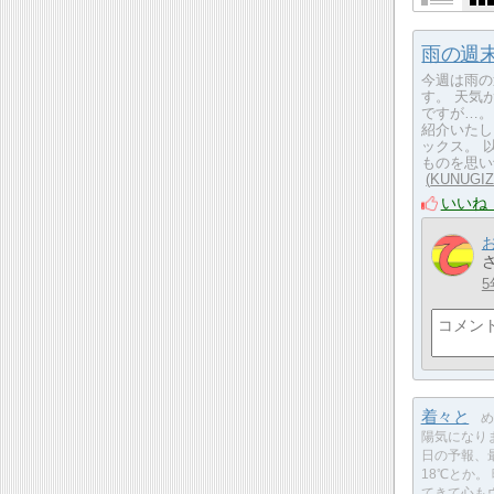
雨の週
今週は雨の
す。 天気
ですが…。
紹介いたし
ックス。 
ものを思い
KUNUGI
いいね
5
着々と
め
陽気になり
日の予報、
18℃とか。
てきて心も