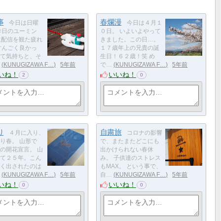
事
春爛漫
今日は日曜
今日は４月１
昨日のユーミン
０日。 いよいよやって
E生配信を観た疲れ
きました。この日…。
すんごく良かっ
１７歳年上の兄貴の誕
て気持ちと、そ
生日！６２歳！笑 め
KUNUGIZAWA F…
5年前
で…
KUNUGIZAWA F…
5年前
いね！
いいね！
2
0
り
自粛旅
４月に入り、
コロナの影響
り春。 山形で
で、またまたどこにも
の開花宣言。 山
出かけられない春休
て２５年。こん
み。 子供達のストレス
く出されたのは
もMAX。 という事で、
KUNUGIZAWA F…
5年前
自…
KUNUGIZAWA F…
5年前
いね！
いいね！
0
0