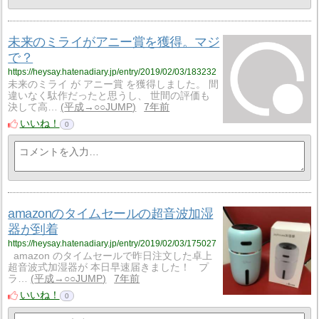
未来のミライがアニー賞を獲得。マジ
で？
https://heysay.hatenadiary.jp/entry/2019/02/03/183232
未来のミライ が アニー賞 を獲得しました。 間
違いなく駄作だったと思うし、 世間の評価も
決して高…
平成→○○JUMP
7年前
いいね！
0
amazonのタイムセールの超音波加湿
器が到着
https://heysay.hatenadiary.jp/entry/2019/02/03/175027
amazon のタイムセールで昨日注文した卓上
超音波式加湿器が 本日早速届きました！ プ
ラ…
平成→○○JUMP
7年前
いいね！
0