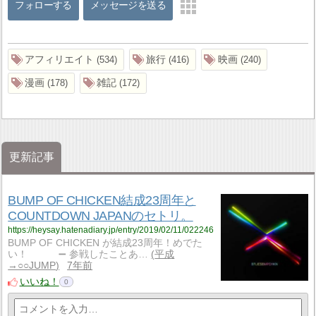
フォローする
メッセージを送る
アフィリエイト
旅行
映画
534
416
240
漫画
雑記
178
172
更新記事
BUMP OF CHICKEN結成23周年と
COUNTDOWN JAPANのセトリ。
https://heysay.hatenadiary.jp/entry/2019/02/11/022246
BUMP OF CHICKEN が結成23周年！めでた
い！ ➖ 参戦したことあ…
平成
→○○JUMP
7年前
いいね！
0