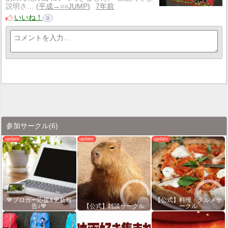
説明さ…
平成→○○JUMP
7年前
いいね！
0
参加サークル
(6)
💙ブロガー応援&更新報
【公式】料理・グルメサ
告♪💙
【公式】雑談サークル
ークル