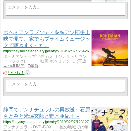
ボヘミアンラプソディを胸アツ応援上
映で見て、家でもプライムミュージッ
クで聴きまくった。
https://heysay.hatenadiary.jp/entry/2019/02/07/025426
ボヘミアン・ラプソディ(オリジナル・サウン
ドトラック) 映画 ボヘミアン …
平成
→○○JUMP
7年前
いいね！
0
静岡でアンナチュラルの再放送～石原
さとみと米津玄師と野木亜紀子～
https://heysay.hatenadiary.jp/entry/2019/02/07/123127
アンナチュラル DVD-BOX 他の地域では年