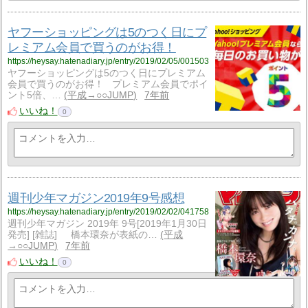
ヤフーショッピングは5のつく日にプ
レミアム会員で買うのがお得！
https://heysay.hatenadiary.jp/entry/2019/02/05/001503
ヤフーショッピングは5のつく日にプレミアム
会員で買うのがお得！ プレミアム会員でポイ
ント5倍、…
平成→○○JUMP
7年前
いいね！
0
週刊少年マガジン2019年9号感想
https://heysay.hatenadiary.jp/entry/2019/02/02/041758
週刊少年マガジン 2019年 9号[2019年1月30日
発売] [雑誌] 橋本環奈が表紙の…
平成
→○○JUMP
7年前
いいね！
0