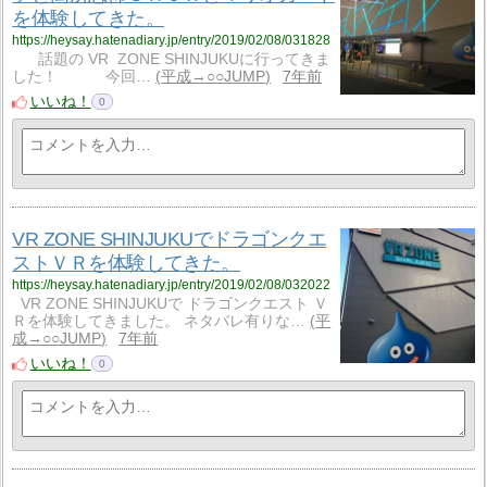
を体験してきた。
https://heysay.hatenadiary.jp/entry/2019/02/08/031828
話題の VR ZONE SHINJUKUに行ってきま
した！ 今回…
平成→○○JUMP
7年前
いいね！
0
VR ZONE SHINJUKUでドラゴンクエ
ストＶＲを体験してきた。
https://heysay.hatenadiary.jp/entry/2019/02/08/032022
VR ZONE SHINJUKUで ドラゴンクエスト Ｖ
Ｒを体験してきました。 ネタバレ有りな…
平
成→○○JUMP
7年前
いいね！
0