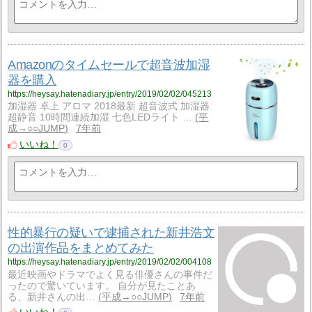
Amazonのタイムセールで超音波加湿
器を購入
https://heysay.hatenadiary.jp/entry/2019/02/02/045213
加湿器 卓上 アロマ 2018最新 超音波式 加湿器
超静音 10時間連続加湿 七色LEDライト …
平
成→○○JUMP
7年前
いいね！
0
性的暴行の疑いで逮捕された新井浩文
の出演作品をまとめてみた
https://heysay.hatenadiary.jp/entry/2019/02/02/004108
最近映画やドラマでよく見る俳優さんの事件だ
ったので驚いています。 自分が見たことあ
る、新井さんの出…
平成→○○JUMP
7年前