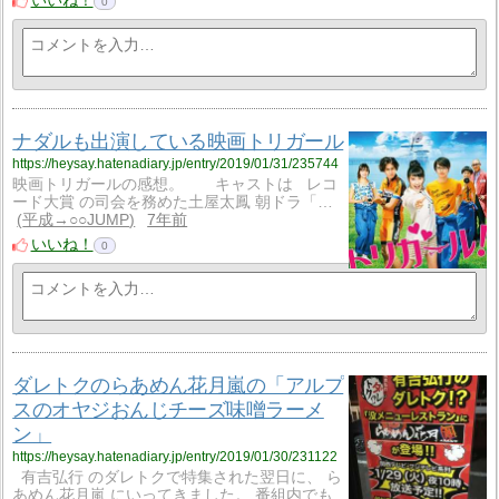
いいね！
0
ナダルも出演している映画トリガール
https://heysay.hatenadiary.jp/entry/2019/01/31/235744
映画トリガールの感想。 キャストは レコ
ード大賞 の司会を務めた土屋太鳳 朝ドラ「…
平成→○○JUMP
7年前
いいね！
0
ダレトクのらあめん花月嵐の「アルプ
スのオヤジおんじチーズ味噌ラーメ
ン」
https://heysay.hatenadiary.jp/entry/2019/01/30/231122
有吉弘行 のダレトクで特集された翌日に、 ら
あめん花月嵐 にいってきました。 番組内でも