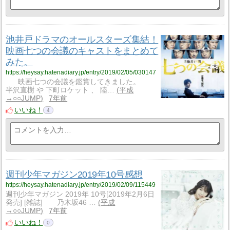
池井戸ドラマのオールスターズ集結！
映画七つの会議のキャストをまとめて
みた。
https://heysay.hatenadiary.jp/entry/2019/02/05/030147
映画七つの会議を鑑賞してきました。
半沢直樹 や 下町ロケット 、 陸…
平成
→○○JUMP
7年前
いいね！
4
週刊少年マガジン2019年10号感想
https://heysay.hatenadiary.jp/entry/2019/02/09/115449
週刊少年マガジン 2019年 10号[2019年2月6日
発売] [雑誌] 乃木坂46 …
平成
→○○JUMP
7年前
いいね！
0