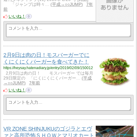
「ジャンプは時々…
平成→○○JUMP
7年
前
いいね！
0
2月9日は肉の日！モスバーガーでに
くにくにくバーガーを食べてきた！
https://heysay.hatenadiary.jp/entry/2019/02/09/150012
2月9日は肉の日！ モスバーガー では毎月
29日限定の 「にくにくにくバーガー…
平成
→○○JUMP
7年前
いいね！
0
VR ZONE SHINJUKUのゴジラとエヴ
ァと高所恐怖ＳＨＯＷとマリオカート