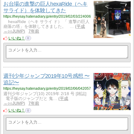
お台場の進撃の巨人hexaRide（ヘキ
サライド）を体験してきた
https://heysay.hatenadiary.jp/entry/2019/02/03/224006
hexaRide（ヘキ サライ ド） 「 進撃の巨人
崩落の塔」を体験してきました。 …
平成
→○○JUMP
7年前
いいね！
0
週刊少年ジャンプ2019年10号感想 〜
追記〜
https://heysay.hatenadiary.jp/entry/2019/02/06/042057
週刊少年ジャンプ(10) 2019年 2/18 号 [雑誌]
電子版のジャンプだと 鬼…
平成
→○○JUMP
7年前
いいね！
0