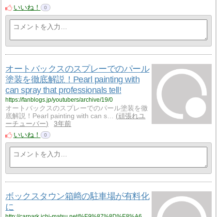
いいね！
0
オートバックスのスプレーでのパール
塗装を徹底解説！Pearl painting with
can spray that professionals tell!
https://fanblogs.jp/youtubers/archive/19/0
オートバックスのスプレーでのパール塗装を徹
底解説！Pearl painting with can s…
頑張れユ
ーチューバー
3年前
いいね！
0
ボックスタウン箱﨑の駐車場が有料化
に
http://carpark.ichi-matsu.net/%E9%87%8D%E8%A6%81%E5%91%8A%E7%9F%A5/%E3%83%9C%E3%83%83%E3%82%AF%E3%82%B9%E3%82%BF%E3%82%A6%E3%83%B3%E7%AE%B1%EF%A8%91%E3%81%AE%E9%A7%90%E8%BB%8A%E5%A0%B4%E3%81%8C%E6%9C%89%E6%96%99%E5%8C%96%E3%81%AB