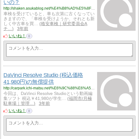
いの？
http://shaken.asukablog.net/%E4%B8%AD%E5%8F%A4%E8%BB%8A%E3%82%92%E8%B2%B7%E3%81%86%E6%99%82%E6%9C%9F/%E4%B8%AD%E5%8F%A4%E8%BB%8A%E3%81%8C%E5%80%A4%E4%B8%8A%E3%81%8C%E3%82%8A%E3%81%97%E3%81%A6%E3%80%81%E3%81%84%E3%81%A4%E8%B2%B7%E3%81%88%E3%81%B0%E8%89%AF%E3%81%84%E3%81%AE%EF%BC%9F
車検を受けていると、車も次第に古くなってい
きますので、「車検を受けようか、それとも新
しく中古車を買…
格安車検｜研究委員会A
チ…
3年前
いいね！
0
DaVinci Resolve Studio (税込価格
41,980円)の無償提供
http://carpark.ichi-matsu.net/%E6%9C%88%E6%A5%B5%E9%A7%90%E8%BB%8A%E5%A0%B4%E6%97%A5%E8%A8%98/davinci%20resolve%20studio%20-%E7%A8%8E%E8%BE%BC
今回は、DaVinci Resolve Studioという動画編
集ソフト 税込￥41,980が学生…
福岡市/月極
駐車場｜管理…
3年前
いいね！
0