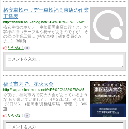
格安車検ホリデー車検福岡東店の作業
工賃表
http://shaken.asukablog.net/%E4%BD%9C%E6%A5%AD%E5%B7%A5%E8%B3%83%E8%A1%A8/%E6%A0%BC%E5%AE%89%E8%BB%8A%E6%A4%9C%E3%83%9B%E3%83%AA%E3%83%87%E3%83%BC%E8%BB%8A%E6%A4%9C%E7%A6%8F%E5%B2%A1%E6%9D%B1%E5%BA%97%E3%81%AE%E4%BD%9C%E6%A5%AD%E5%B7%A5%E8%B3%83%E8%A1%A8
格安車検のホリデー車検福岡東店に行くと、お
客様の待つテーブルや椅子があるのですが、そ
の壁に作業工賃…
格安車検｜研究委員会A
チ…
3年前
いいね！
0
福岡市内で、花火大会
http://carpark.ichi-matsu.net/%E6%9C%88%E6%A5%B5%E9%A7%90%E8%BB%8A%E5%A0%B4%E6%97%A5%E8%A8%98/%E7%A6%8F%E5%B2%A1%E5%B8%82%E5%86%85%E3%81%A7%E3%80%81%E8%8A%B1%E7%81%AB%E5%A4%A7%E4%BC%9A
今夜は、福岡市内で花火大会があっているよう
な 音が響いていました。 4月22日は、それま
で3日間6…
福岡市/月極駐車場｜管理…
3年
前
いいね！
0