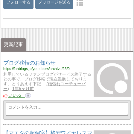
フォローする
メッセージを送る
更新記事
ブログ移転のお知らせ
https://fanblogs.jp/youtubers/archive/23/0
利用しているファンブログがサービス終了する
との事で、ブログ移転で現在難航しておりま
す。とりあえず下記…
頑張れユーチューバ
ー
1年5ヶ月前
いいね！
0
【マエダの超個室】格安ワイヤレスマ