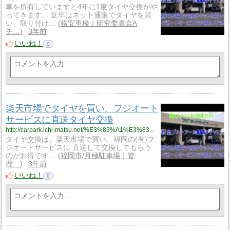
車を所有していますと4年に1度タイヤ交換がや
ってきます。 近年はネット通販でタイヤを買
い、取り付け…
格安車検｜研究委員会A
チ…
3年前
いいね！
0
楽天市場でタイヤを買い、フジオート
サービスに直送タイヤ交換
http://carpark.ichi-matsu.net/%E3%83%A1%E3%83%B3%E3%83%86%E3%83%8A%E3%83%B3%E3%82%B9/%E6%A5%BD%E5%A4%A9%E5%B8%82%E5%A0%B4%E3%81%A7%E3%82%BF%E3%82%A4%E3%83%A4%E3%82%92%E8%B2%B7%E3%81%84%E3%80%81%E3%83%95%E3%82%B8%E3%82%AA%E3%83%BC%E3%83%88%E3%82%B5%E3%83%BC%E3%83%93%E3%82%B9%E3%81%AB%E7%9B%B4%E9%80%81%E3%82%BF%E3%82%A4%E3%83%A4%E4%BA%A4%E6%8F%9B
タイヤ交換は、楽天市場で買い、福岡の(有)フ
ジオートサービスに 直送して交換してもらう
のがお得です…
福岡市/月極駐車場｜管
理…
3年前
いいね！
0