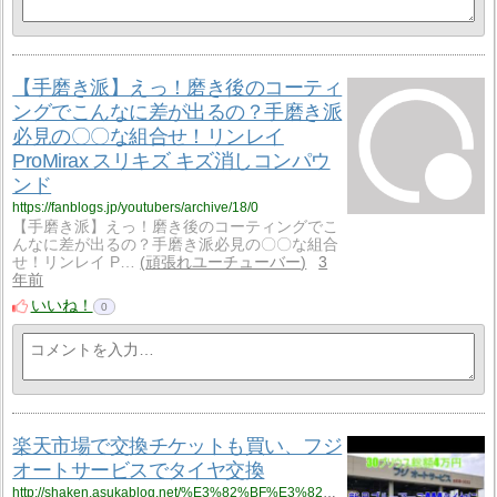
【手磨き派】えっ！磨き後のコーティ
ングでこんなに差が出るの？手磨き派
必見の〇〇な組合せ！リンレイ
ProMirax スリキズ キズ消しコンパウ
ンド
https://fanblogs.jp/youtubers/archive/18/0
【手磨き派】えっ！磨き後のコーティングでこ
んなに差が出るの？手磨き派必見の〇〇な組合
せ！リンレイ P…
頑張れユーチューバー
3
年前
いいね！
0
楽天市場で交換チケットも買い、フジ
オートサービスでタイヤ交換
http://shaken.asukablog.net/%E3%82%BF%E3%82%A4%E3%83%A4%E4%BA%A4%E6%8F%9B_47/%E6%A5%BD%E5%A4%A9%E5%B8%82%E5%A0%B4%E3%81%A7%E4%BA%A4%E6%8F%9B%E3%83%81%E3%82%B1%E3%83%83%E3%83%88%E3%82%82%E8%B2%B7%E3%81%84%E3%80%81%E3%83%95%E3%82%B8%E3%82%AA%E3%83%BC%E3%83%88%E3%82%B5%E3%83%BC%E3%83%93%E3%82%B9%E3%81%A7%E3%82%BF%E3%82%A4%E3%83%A4%E4%BA%A4%E6%8F%9B