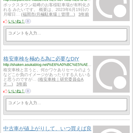
ボックスタウン箱﨑のお客様駐車場が有料化さ
れる みたいです。 概要は、2023年6月19日の
月曜日…
福岡市/月極駐車場｜管理…
3年前
いいね！
0
格安車検を極める為に必要なDIY
http://shaken.asukablog.net/%E6%A0%BC%E5%AE%89%E8%BB%8A%E6%A4%9C%E3%81%A8diy/%E6%A0%BC%E5%AE%89%E8%BB%8A%E6%A4%9C%E3%82%92%E6%A5%B5%E3%82%81%E3%82%8B%E7%82%BA%E3%81%AB%E5%BF%85%E8%A6%81%E3%81%AAdiy
格安車検と言うと、何かワケありセールのよう
などこか負のイメージがあったりする人もいる
と思うのですが…
格安車検｜研究委員会A
チ…
3年前
いいね！
0
中古車が値上がりして、いつ買えば良