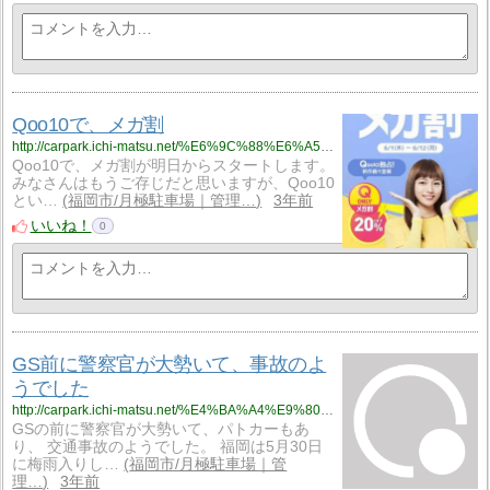
Qoo10で、メガ割
http://carpark.ichi-matsu.net/%E6%9C%88%E6%A5%B5%E9%A7%90%E8%BB%8A%E5%A0%B4%E6%97%A5%E8%A8%98/qoo10%E3%81%A7%E3%80%81%E3%83%A1%E3%82%AC%E5%89%B2
Qoo10で、メガ割が明日からスタートします。
みなさんはもうご存じだと思いますが、Qoo10
とい…
福岡市/月極駐車場｜管理…
3年前
いいね！
0
GS前に警察官が大勢いて、事故のよ
うでした
http://carpark.ichi-matsu.net/%E4%BA%A4%E9%80%9A%E4%BA%8B%E6%95%85/gs%E5%89%8D%E3%81%AB%E8%AD%A6%E5%AF%9F%E5%AE%98%E3%81%8C%E5%A4%A7%E5%8B%A2%E3%81%84%E3%81%A6%E3%80%81%E4%BA%8B%E6%95%85%E3%81%AE%E3%82%88%E3%81%86%E3%81%A7%E3%81%97%E3%81%9F
GSの前に警察官が大勢いて、パトカーもあ
り、 交通事故のようでした。 福岡は5月30日
に梅雨入りし…
福岡市/月極駐車場｜管
理…
3年前