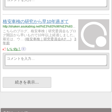
格安車検の研究から早10年過ぎて
http://shaken.asukablog.net/%E3%83%96%E3%83%AD%E3%82%B0%E9%96%8B%E8%A8%AD%E3%81%8B%E3%82%8910%E5%B9%B4%E9%81%8E%E3%81%8E/%E6%A0%BC%E5%AE%89%E8%BB%8A%E6%A4%9C%E3%81%AE%E7%A0%94%E7%A9%B6%E3%81%8B%E3%82%89%E6%97%A910%E5%B9%B4%E9%81%8E%E3%81%8E%E3%81%A6
こちらのブログ、格安車検｜研究委員会もブロ
グ開設から早いもので10年以上経過しました。
最近は、ウ…
格安車検｜研究委員会Aチ…
3
年前
いいね！
0
続きを表示…