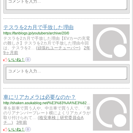
テスラを2カ月で手放した理由
https://fanblogs.jp/youtubers/archive/20/0
テスラを2カ月で手放した理由【EVカーの充電
の難しさ】テスラを2カ月で手放した理由今回
は、テスラを2…
頑張れユーチューバー
2年
9ヶ月前
いいね！
0
車にリアカメラは必要なのか？
http://shaken.asukablog.net/%E3%83%AA%E3%82%A2%E3%82%AB%E3%83%A1%E3%83%A9%E3%81%AE%E5%BF%85%E8%A6%81%E6%80%A7/%E8%BB%8A%E3%81%AB%E3%83%AA%E3%82%A2%E3%82%AB%E3%83%A1%E3%83%A9%E3%81%AF%E5%BF%85%E8%A6%81%E3%81%AA%E3%81%AE%E3%81%8B%EF%BC%9F
車を新車で買う人や、中古車で買う人で、「車
のリアナンバープレート横によくリアカメラが
取り付けられて…
格安車検｜研究委員会A
チ…
3年前
いいね！
0