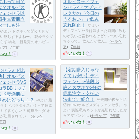
クホって何？
オルビスディフェ
は？オルビス
ンセラ×アマゾンア
フェンセラ以
レクサの「今日の
資生堂素肌ウ
うるおい」で飲み
ターにも注
忘れ防止！
やよい
ディフェンセラは決まった時間に飲む
やよい トクホって聞くと何か
のが良いと言われるけどついつい忘れ
い感じするよねー。 乾燥ラクダ
ちゃって… 飲んだか飲ん…
セラケ
らず単純。 新発売のオルビス…
ア
7年前
ケア
7年前
いいね！
いね！
1
1
【定期購入じゃな
むセラミド比
くても安い】ディ
決】オルビス
フェンセラ値段比
フェンセラVS
較とスマホで2分の
コラBBリッチ
簡単注文・支払い
ミド乾燥肌に
法までご紹介！
すめはどっち！？
発売開始後から品
やよい 最
切れ中のオルビスディフェンセラ。 や
ラミドパラダイスか！って位飲
よい 実際私もネットが売切れだったか
ミド多くない？ 乾燥ラクダ オ
らアマゾンと…
セラケア
7年前
が注目されてい…
セラケ
いいね！
年前
0
いね！
0