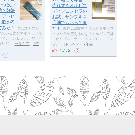
いつ飲む
売れすぎオルビス
的？妊娠
ディフェンセラの
、アトピ
お試しサンプルを
も飲める
店舗でもらってき
てみた！
た！
とにかくめち
現在品薄状態のオルビスディフ
れている飲むスキンケアの
ェンセラが買えるのは「オルビス店舗
ディフェンセラ」。 やよい
（オルビス・ザ・ショップ）」「アマ
燥肌だ…
セラケア
7年
ゾン…
セラケア
7年前
いいね！
0
！
0