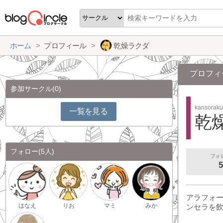
ホーム
プロフィール
乾燥ラクダ
プロフィ
参加サークル
(0)
kansorak
一覧を見る
乾
フォロー
(5人)
フォ
5
アラフォ
はなえ
りお
マミ
みか
ンセラを