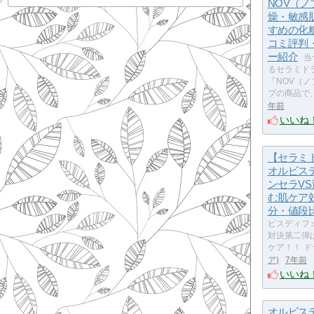
NOV（ノ
燥・敏感
すめの化
コミ評判
ー紹介
当
るセラミド
「NOV（ノ
プの商品で
年前
いいね
【セラミ
オルビス
ンセラV
む肌ケア
分・値段
ビスディフ
対決第二弾は
ケア！！ 
ア
7年前
いいね
オルビス