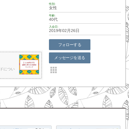
性別
女性
年齢
40代
入会日
2019年02月26日
フォローする
メッセージを送る
ドについ