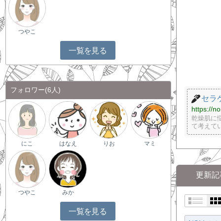
つやこ
一覧を見る
フォロワー
(6人)
セラ
https://n
乾燥肌に
て考えて
にこ
はなえ
りお
マミ
更新記
つやこ
みか
一覧を見る