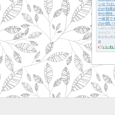
ンセラは
のが効果
中や男性
ー体質で
のか聞い
ゃめちゃ売
オルビス「
私自身は乾
前
いいね