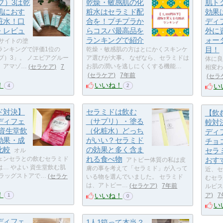
ブ）3は乾
乾燥・敏感肌の化
肌ト
肌におす
粧水はセラミド配
効果
粧水！口
合を！プチプラか
ディ
・レビュ
らコスパ最高品を
外に
ランキングで紹介
ォー
サイトの塗
目！
ランキングで評価1位の
乾燥・敏感肌の方はとにかくスキンケ
ブ）3」。 ノエビアグルー
ア選びが大事。 なぜなら、セラミドは
体に良
、アマゾ…
セラケア
7
お肌の潤いを逃しにくくする機能…
相変わ
セラケア
7年前
セラ
！
いいね！
い
4
2
ド対決】
セラミドは飲む
【飲
ディフェ
（サプリ）・塗る
較対
S資生堂飲
（化粧水）どっち
ディ
効果・成
がいい？セラミド
チョ
比較
の効果と多く含ま
セラ
オル
れる食べ物
ェンセラとの飲むセラミド
おす
アトピー体質の私は皮
… やよい 資生堂飲む肌
膚の事を考えて「セラミド」が入って
近、セ
ドラッグストアで…
セラケ
いる物を選んでいました。 セラミド
むセラ
は、アトピー…
セラケア
7年前
ルビス
！
いいね！
ア
7
1
0
い
ディフェ
1人1箱って本当？