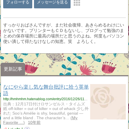
フォローする
メッセージを送る
すっかりおばさんですが、まだ社会復帰、あきらめるわけにい
かないです。プリンターもＣＤもないし、ブログって勉強のま
とめの保存場所に最高の場所だと思うのよね。何度もパソコン
使い潰して得たなけなしの知恵。笑 よろしく。
更新記事
なにやら楽し気な舞台批評に拾う英単
語
http://hmhmhm.hatenablog.com/entry/2016/12/26/111017
出典：12月17日付けロサンゼルス・タイムズ
紙 off-kilter = out of kilter = out of whack 少し外
れた Soo’s Amélie is shy, beautiful, genial —
and a little bland . The character’s…
My
Favorite …
10年前