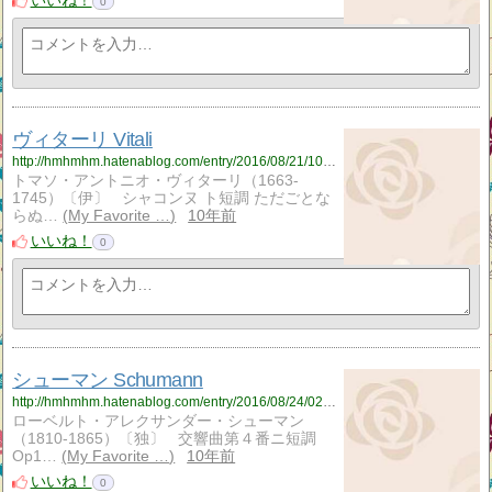
いいね！
0
ヴィターリ Vitali
http://hmhmhm.hatenablog.com/entry/2016/08/21/103206
トマソ・アントニオ・ヴィターリ（1663-
1745）〔伊〕 シャコンヌ ト短調 ただごとな
らぬ…
My Favorite …
10年前
いいね！
0
シューマン Schumann
http://hmhmhm.hatenablog.com/entry/2016/08/24/022824
ローベルト・アレクサンダー・シューマン
（1810-1865）〔独〕 交響曲第４番ニ短調
Op1…
My Favorite …
10年前
いいね！
0