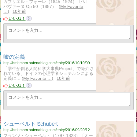
ガブリエル・フォーレ（1845–1924）〔仏〕
パヴァーヌ Op 50（1887）
My Favorite
…
10年前
いいね！
0
嘘の定義
http://hmhmhm.hatenablog.com/entry/2016/10/10/095735
「学生が創る人間科学大事典Project」で紹介さ
れている、ドイツの心理学者シュテルンによる
定義に…
My Favorite …
10年前
いいね！
0
シューベルト Schubert
http://hmhmhm.hatenablog.com/entry/2016/09/20/124009
フランツ・シューベルト（1797-1828）〔オー