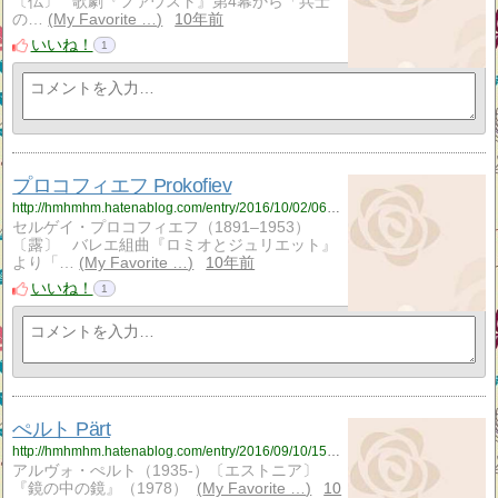
〔仏〕 歌劇『ファウスト』第4幕から「兵士
の…
My Favorite …
10年前
いいね！
1
プロコフィエフ Prokofiev
http://hmhmhm.hatenablog.com/entry/2016/10/02/064812
セルゲイ・プロコフィエフ（1891–1953）
〔露〕 バレエ組曲『ロミオとジュリエット』
より「…
My Favorite …
10年前
いいね！
1
ぺルト Pärt
http://hmhmhm.hatenablog.com/entry/2016/09/10/153427
アルヴォ・ぺルト（1935-）〔エストニア〕
『鏡の中の鏡』（1978）
My Favorite …
10