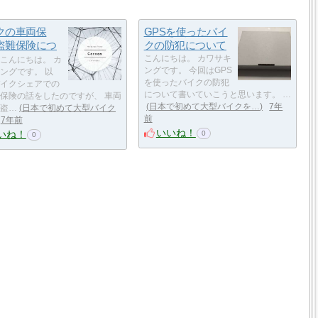
クの車両保
GPSを使ったバイ
盗難保険につ
クの防犯について
こんにちは。 カワサキ
こんにちは。 カ
ングです。 今回はGPS
ングです。 以
を使ったバイクの防犯
イクシェアでの
について書いていこうと思います。 …
保険の話をしたのですが、 車両
日本で初めて大型バイクを…
7年
盗…
日本で初めて大型バイク
前
7年前
いいね！
いね！
0
0