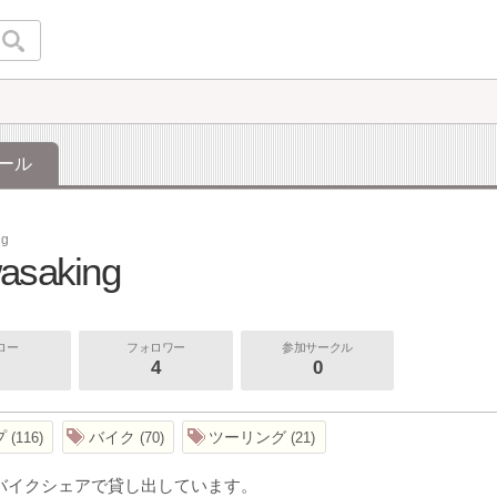
ール
ng
asaking
ロー
フォロワー
参加サークル
4
0
プ
バイク
ツーリング
116
70
21
Rをバイクシェアで貸し出しています。