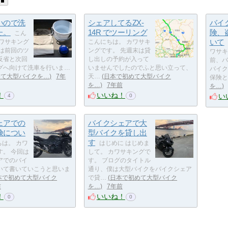
いので洗
シェアしてるZX-
バイ
た。
14R でツーリング
険、
こん
いて
カワサキング
こんにちは。 カワサキ
回は前回のツ
ングです。 先週末は貸
ワサキ
反省と次回
し出しの予約が入って
前、バ
グへ向けて洗車を行いま…
いませんでしたのでふと思い立って、
バイク
めて大型バイクを…
7年
天…
日本で初めて大型バイク
保険と
を…
7年前
を…
！
いいね！
い
4
0
ェアでの
バイクシェアで大
険につい
型バイクを貸し出
す
は。 カワ
はじめに はじめま
す。 今回は
して。 カワサキングで
アでのバイ
す。 ブログのタイトル
いて書いていこうと思いま
通り、僕は大型バイクをバイクシェア
本で初めて大型バイク
で貸…
日本で初めて大型バイク
前
を…
7年前
！
いいね！
0
0