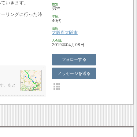
いていきます。
性別
男性
ツーリングに行った時
年齢
40代
住所
大阪府
大阪市
入会日
2019年04月08日
フォローする
メッセージを送る
す。あと