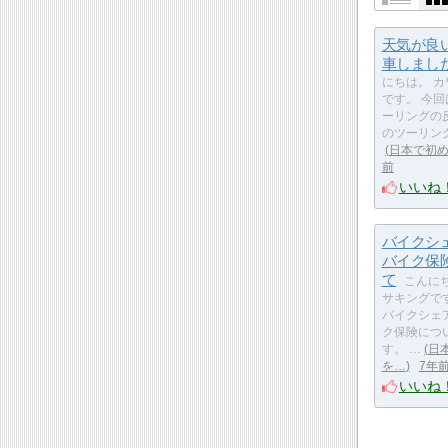
天気が良
車しまし
にちは。 
です。 今
ーリングの
のツーリン
日本で初
前
いいね
バイクシ
バイク保
て
こんにち
サキングで
バイクシェ
ク保険につ
す。 …
日
を…
7年
いいね