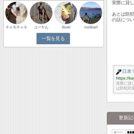
実際に貸
あとは防
の話につ
チャモチャモ
ユーヤん
itsuki
norikiart
一覧を見る
日本
https://
実際に貸
は防犯対
更新記