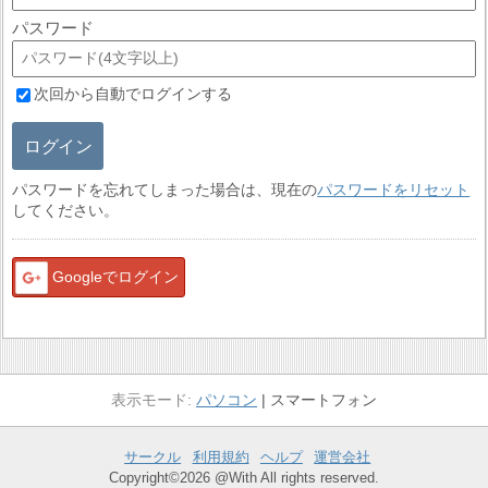
パスワード
次回から自動でログインする
ログイン
パスワードを忘れてしまった場合は、現在の
パスワードをリセット
してください。
Googleでログイン
パソコン
スマートフォン
サークル
利用規約
ヘルプ
運営会社
Copyright©2026 @With All rights reserved.