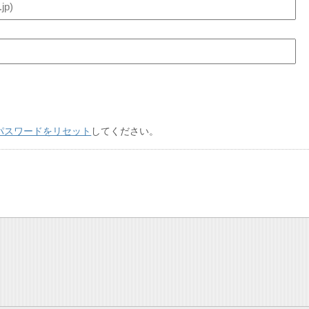
パスワードをリセット
してください。