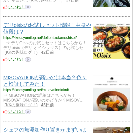
が、本当か…
KKの趣味ログ！
37日前
いいね！
0
デリoisixのお試しセット情報！中身や
値段は？
https://kknosyumilog.net/delioisixotameshiset/
⇒ デリOisixのお試しセットはこちらから！
デリoisix（デリ オイシックス）のお試しセ…
KKの趣味ログ！
42日前
いいね！
0
MISOVATIONが高いのは本当？色々
と検証してみた！
https://kknosyumilog.net/misovationtakai/
⇒ MISOVATIONの詳細はこちらから！
MISOVATIONが高いのかどうか？MISOV…
KKの趣味ログ！
45日前
いいね！
0
シェフの無添加作り置きがまずいは