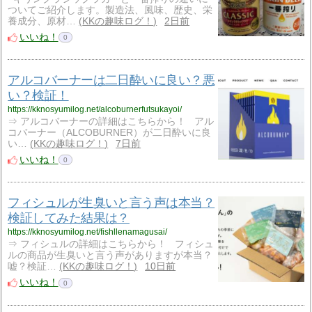
ついてご紹介します。製造法、風味、歴史、栄
養成分、原材…
KKの趣味ログ！
2日前
いいね！
0
アルコバーナーは二日酔いに良い？悪
い？検証！
https://kknosyumilog.net/alcoburnerfutsukayoi/
⇒ アルコバーナーの詳細はこちらから！ アル
コバーナー（ALCOBURNER）が二日酔いに良
い…
KKの趣味ログ！
7日前
いいね！
0
フィシュルが生臭いと言う声は本当？
検証してみた結果は？
https://kknosyumilog.net/fishllenamagusai/
⇒ フィシュルの詳細はこちらから！ フィシュ
ルの商品が生臭いと言う声がありますが本当？
嘘？検証…
KKの趣味ログ！
10日前
いいね！
0