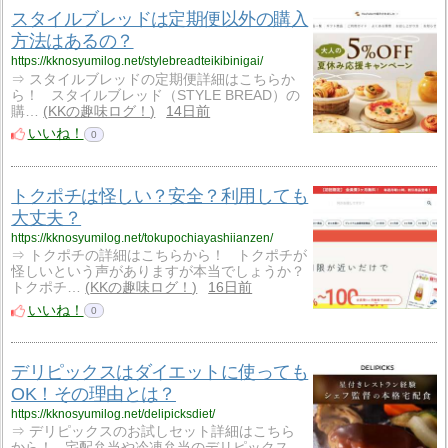
スタイルブレッドは定期便以外の購入
方法はあるの？
https://kknosyumilog.net/stylebreadteikibinigai/
⇒ スタイルブレッドの定期便詳細はこちらか
ら！ スタイルブレッド（STYLE BREAD）の
購…
KKの趣味ログ！
14日前
いいね！
0
トクポチは怪しい？安全？利用しても
大丈夫？
https://kknosyumilog.net/tokupochiayashiianzen/
⇒ トクポチの詳細はこちらから！ トクポチが
怪しいという声がありますが本当でしょうか？
トクポチ…
KKの趣味ログ！
16日前
いいね！
0
デリピックスはダイエットに使っても
OK！その理由とは？
https://kknosyumilog.net/delipicksdiet/
⇒ デリピックスのお試しセット詳細はこちら
から！ 宅配弁当や冷凍弁当のデリピックス