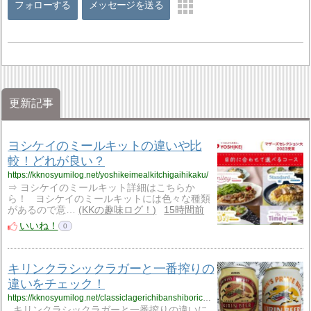
フォローする
メッセージを送る
更新記事
ヨシケイのミールキットの違いや比
較！どれが良い？
https://kknosyumilog.net/yoshikeimealkitchigaihikaku/
⇒ ヨシケイのミールキット詳細はこちらか
ら！ ヨシケイのミールキットには色々な種類
があるので意…
KKの趣味ログ！
15時間前
いいね！
0
キリンクラシックラガーと一番搾りの
違いをチェック！
https://kknosyumilog.net/classiclagerichibanshiborichigai/
キリンクラシックラガーと一番搾りの違いに