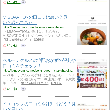
いいね！
0
MISOVATIONの口コミは悪い？良
い？調べてみた！
https://kknosyumilog.net/misovationkuchikomi/
⇒ MISOVATIONの詳細はこちらから！
MISOVATION（ミソベーション）の悪い口コ…
KKの趣味ログ！
60日前
いいね！
0
ベルーナグルメの宅配おかずの評判や
口コミをチェック！
https://kknosyumilog.net/bellunagourmettakuhaiokazuhyouban/
⇒ ベルーナグルメの詳細はこちらから！ ベル
ーナグルメの宅配おかず（冷凍おかず、冷凍惣
菜、冷凍…
KKの趣味ログ！
67日前
いいね！
0
イエコックの口コミや評判はどう？良
い？悪い？