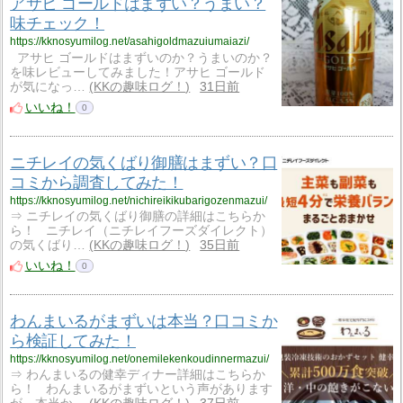
アサヒ ゴールドはまずい？うまい？
味チェック！
https://kknosyumilog.net/asahigoldmazuiumaiazi/
アサヒ ゴールドはまずいのか？うまいのか？
を味レビューしてみました！アサヒ ゴールド
が気になっ…
KKの趣味ログ！
31日前
いいね！
0
ニチレイの気くばり御膳はまずい？口
コミから調査してみた！
https://kknosyumilog.net/nichireikikubarigozenmazui/
⇒ ニチレイの気くばり御膳の詳細はこちらか
ら！ ニチレイ（ニチレイフーズダイレクト）
の気くばり…
KKの趣味ログ！
35日前
いいね！
0
わんまいるがまずいは本当？口コミか
ら検証してみた！
https://kknosyumilog.net/onemilekenkoudinnermazui/
⇒ わんまいるの健幸ディナー詳細はこちらか
ら！ わんまいるがまずいという声があります