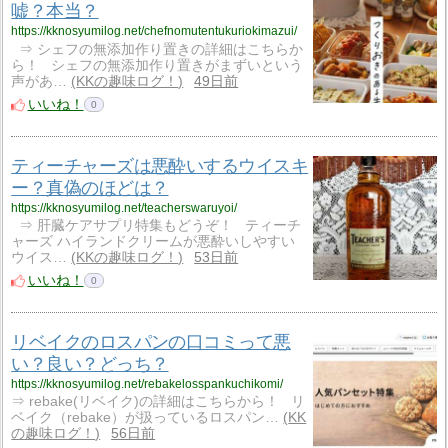
嘘？本当？
https://kknosyumilog.net/chefnomutentukuriokimazui/
⇒ シェフの無添加作り置きの詳細はこちらか
ら！ シェフの無添加作り置きがまずいという
声があ…
KKの趣味ログ！
49日前
いいね！
0
ティーチャーズは悪酔いするウイスキ
ー？真偽のほどは？
https://kknosyumilog.net/teacherswaruyoi/
⇒ 肝臓ケアサプリ特集もどうぞ！ ティーチ
ャーズ ハイランドクリームが悪酔いしやすい
ウイス…
KKの趣味ログ！
53日前
いいね！
0
リベイクのロスパンの口コミって悪
い？良い？どっち？
https://kknosyumilog.net/rebakelosspankuchikomi/
⇒ rebake(リベイク)の詳細はこちらから！ リ
ベイク（rebake）が扱っているロスパン…
KK
の趣味ログ！
56日前