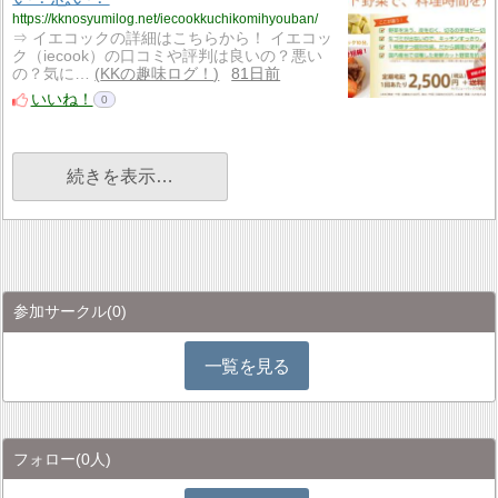
https://kknosyumilog.net/iecookkuchikomihyouban/
⇒ イエコックの詳細はこちらから！ イエコッ
ク（iecook）の口コミや評判は良いの？悪い
の？気に…
KKの趣味ログ！
81日前
いいね！
0
続きを表示…
参加サークル
(0)
一覧を見る
フォロー
(0人)