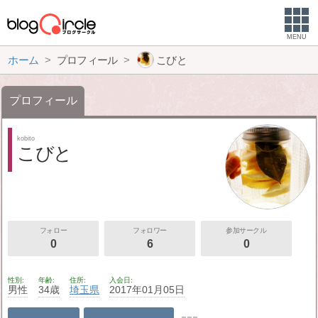
MENU
ホーム
プロフィール
こびと
プロフィール
kobito
こびと
フォロー
フォロワー
参加サークル
0
6
0
性別
年齢
住所
入会日
男性
34歳
埼玉県
2017年01月05日