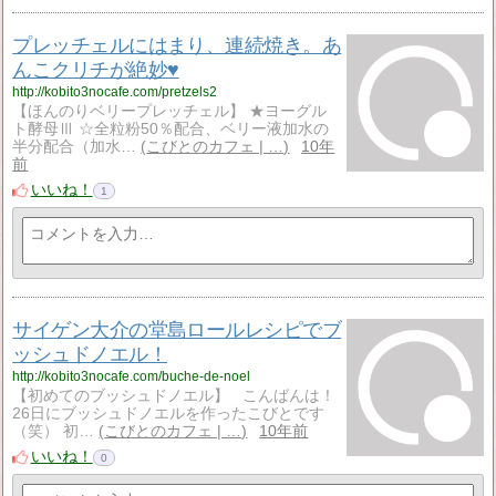
プレッチェルにはまり、連続焼き。あ
んこクリチが絶妙♥
http://kobito3nocafe.com/pretzels2
【ほんのりベリープレッチェル】 ★ヨーグル
ト酵母Ⅲ ☆全粒粉50％配合、ベリー液加水の
半分配合（加水…
こびとのカフェ | …
10年
前
いいね！
1
サイゲン大介の堂島ロールレシピでブ
ッシュドノエル！
http://kobito3nocafe.com/buche-de-noel
【初めてのブッシュドノエル】 こんばんは！
26日にブッシュドノエルを作ったこびとです
（笑） 初…
こびとのカフェ | …
10年前
いいね！
0