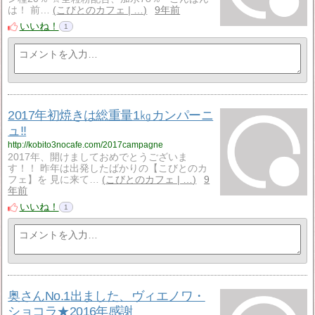
は！ 前…
こびとのカフェ | …
9年前
いいね！
1
2017年初焼きは総重量1㎏カンパーニ
ュ‼
http://kobito3nocafe.com/2017campagne
2017年、開けましておめでとうございま
す！！ 昨年は出発したばかりの【こびとのカ
フェ】を 見に来て…
こびとのカフェ | …
9
年前
いいね！
1
奥さんNo.1出ました、ヴィエノワ・
ショコラ★2016年感謝