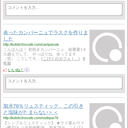
余ったカンパーニュでラスクを作りま
した
http://kobito3nocafe.com/camparusk
こんばんは！ 初焼きカンパーニュ、総重量1キ
ロ越えでして、 やっぱりね、余ってます
（笑） こうしてモ…
こびとのカフェ | …
9
年前
いいね！
1
加水78％リュスティック。この引き
と塩味がたまらない＞＜
http://kobito3nocafe.com/rustique78
【シンプルリュスティック】 ★ライ麦ルヴァ
ン種20％ ☆全粒粉配合、加水78％ こんばん