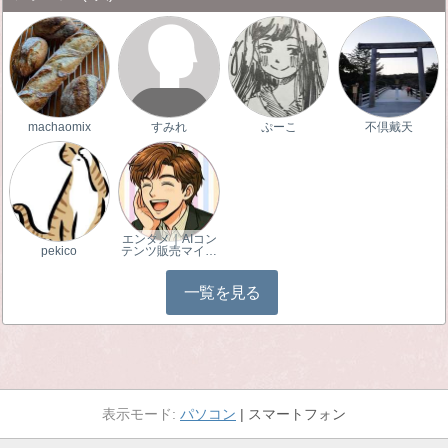
machaomix
すみれ
ぷーこ
不倶戴天
エンタメ｜AIコン
pekico
テンツ販売マイ…
一覧を見る
パソコン
スマートフォン