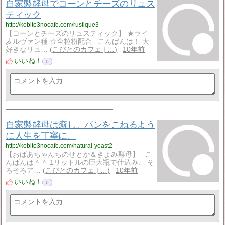
自家製酵母でコーンとチーズのリュス
ティック
http://kobito3nocafe.com/rustique3
【コーンとチーズのリュスティック】 ★ライ
麦ルヴァン種 ☆全粒粉配合 こんばんは！ 大
好きなリュ…
こびとのカフェ | …
10年前
いいね！
0
自家製酵母は癒し。パンをこねるよう
に人生を丁寧に。
http://kobito3nocafe.com/natural-yeast2
【おばあちゃんちのせとか＆きよみ酵母】 こ
んばんは＾＾ 1リットルの巨大瓶で仕込み、 そ
ろそろア…
こびとのカフェ | …
10年前
いいね！
0