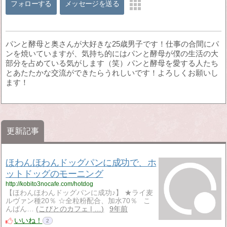
フォローする
メッセージを送る
パンと酵母と奥さんが大好きな25歳男子です！仕事の合間にパ
ンを焼いていますが、気持ち的にはパンと酵母が僕の生活の大
部分を占めている気がします（笑）パンと酵母を愛する人たち
とあたたかな交流ができたらうれしいです！よろしくお願いし
ます！
更新記事
ほわんほわんドッグパンに成功で、ホ
ットドッグのモーニング
http://kobito3nocafe.com/hotdog
【ほわんほわんドッグパンに成功♪】 ★ライ麦
ルヴァン種20％ ☆全粒粉配合、加水70％ こ
んばん…
こびとのカフェ | …
9年前
いいね！
2