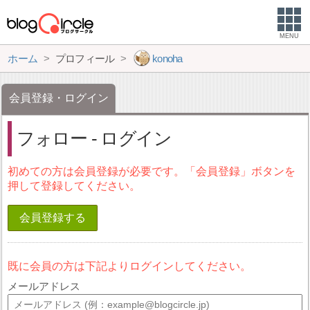
MENU
ホーム
プロフィール
konoha
会員登録・ログイン
フォロー - ログイン
初めての方は会員登録が必要です。「会員登録」ボタンを
押して登録してください。
会員登録する
既に会員の方は下記よりログインしてください。
メールアドレス