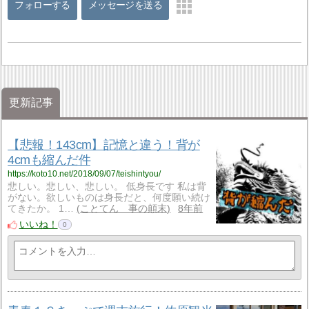
フォローする
メッセージを送る
更新記事
【悲報！143cm】記憶と違う！背が
4cmも縮んだ件
https://koto10.net/2018/09/07/teishintyou/
悲しい。悲しい、悲しい。 低身長です 私は背
がない。欲しいものは身長だと、何度願い続け
てきたか。 1…
ことてん 事の顛末
8年前
いいね！
0