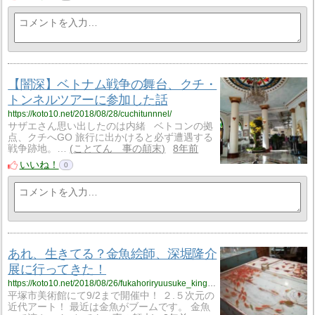
【闇深】ベトナム戦争の舞台、クチ・
トンネルツアーに参加した話
https://koto10.net/2018/08/28/cuchitunnnel/
サザエさん思い出したのは内緒 ベトコンの拠
点、クチへGO 旅行に出かけると必ず遭遇する
戦争跡地。…
ことてん 事の顛末
8年前
いいね！
0
あれ、生きてる？金魚絵師、深堀隆介
展に行ってきた！
https://koto10.net/2018/08/26/fukahoriryuusuke_kingyo/
平塚市美術館にて9/2まで開催中！ ２.５次元の
近代アート！ 最近は金魚がブームです。 金魚