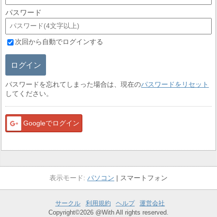
パスワード
次回から自動でログインする
ログイン
パスワードを忘れてしまった場合は、現在の
パスワードをリセット
してください。
Googleでログイン
パソコン
スマートフォン
サークル
利用規約
ヘルプ
運営会社
Copyright©2026 @With All rights reserved.