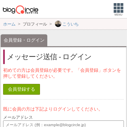
MENU
ホーム
プロフィール
こういち
会員登録・ログイン
メッセージ送信 - ログイン
初めての方は会員登録が必要です。「会員登録」ボタンを
押して登録してください。
会員登録する
既に会員の方は下記よりログインしてください。
メールアドレス