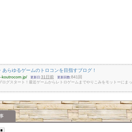
・あらゆるゲームのトロコンを目指すブログ！
in-koutrocom.jp/
31日前
841回
更新日
更新回数
年〜ブログスタート！最近ゲームからレトロゲームまでやりこみをモットーにま
事