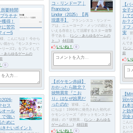
コ・リンドーア｜
【バ
Francisco
】所要時間
女子
Lindor（2025）【再
でプラチナ
して
現選手】
ー獲得！
フランシスコ・リンドー
か？
アは、ニューヨーク・メッツの顔とも
クに苦労
ドフ
いえる存在として活躍するスター遊撃
フィー5
実
皆
手である…
シン・あらゆるゲームの
ルド」
様、こんにちは！ 今から
ト…
44日前
んでき
らい前から『モンスターハ
いいね！
0
シン
ーリーズ2』をプレイして
前
ン・あらゆるゲームの
い
前
！
0
【ポケモン赤緑】
かかったら敗北？
状態異常『こお
【M
り』はなぜ凶悪だ
026-
冠が
ったのか
サクセス
皆様、こん
れ本
にちは！ 1996年に発売された初代ポ
ルオール
と効
ケモンシリーズ『ポケットモンスター
』で強い
完全
赤緑』の＂状態異…
シン・あらゆる
るために
こんに
ゲームのト…
48日前
おきたいポイント
という
いいね！
0
るので