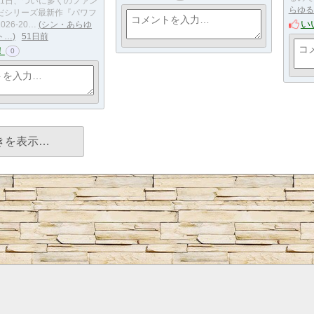
月11日、ついに多くのファン
らゆる
だシリーズ最新作『パワフ
い
26-20…
シン・あらゆ
ト…
51日前
！
0
きを表示…