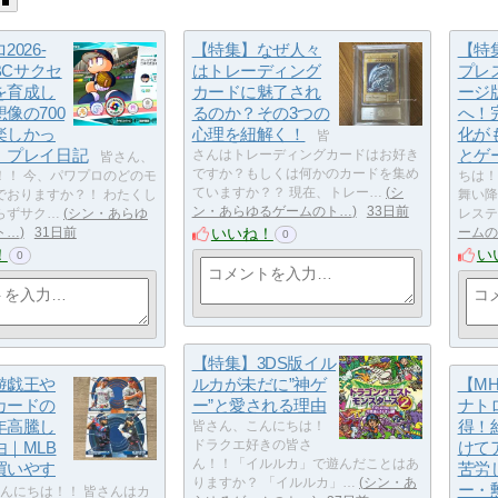
026-
【特集】なぜ人々
【特集
WBCサクセ
はトレーディング
プレ
を育成し
カードに魅了され
ージ
像の700
るのか？その3つの
へ！
楽しかっ
心理を紐解く！
化が
皆
｜プレイ日記
とゲ
さんはトレーディングカードはお好き
皆さん、
ですか？もしくは何かのカードを集め
！！ 今、パワプロのどのモ
ちは！
ていますか？？ 現在、トレー…
シ
でおりますか？！ わたくし
舞い降
ン・あらゆるゲームのト…
33日前
らずサク…
シン・あらゆ
レステ
いいね！
ト…
31日前
ームの
0
！
い
0
【特集】3DS版イル
遊戯王や
ルカが未だに”神ゲ
【M
カードの
ー”と愛される理由
ナト
年高騰し
得！
皆さん、こんにちは！
｜MLB
ドラクエ好きの皆さ
けて
ん！！「イルルカ」で遊んだことはあ
買いやす
苦労
りますか？ 「イルルカ」…
シン・あ
ー・
んにちは！！ 皆さんはカ