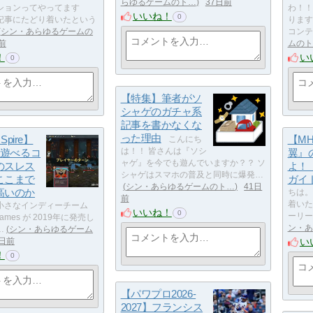
らゆるゲームのト…
37日前
ションってやってます
わ！！
いいね！
0
記事にたどり着いたという
ります
シン・あらゆるゲームの
コンテ
前
ムのト
！
い
0
【特集】筆者がソ
シャゲのガチャ系
記事を書かなくな
った理由
 Spire】
【M
こんにち
は遊べるコ
は！！ 皆さんは『ソシ
翼』
ャゲ』を今でも遊んでいますか？？ ソ
のスレス
よ！
シャゲはスマホの普及と同時に爆発…
ここまで
ガイ
シン・あらゆるゲームのト…
41日
高いのか
ちは。
前
着いた
小さなインディーチーム
いいね！
0
ーリー
t Games が 2019年に発売し
ン・あ
…
シン・あらゆるゲーム
い
2日前
！
0
【パワプロ2026-
2027】フランシス