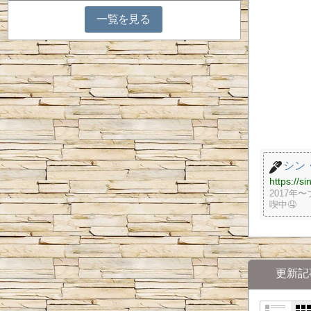
一覧を見る
シン
https://s
2017
喫中🤤
更新記