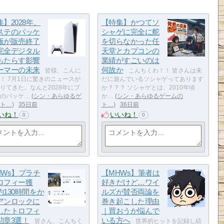
】2028年、
【特集】かつてソ
ステのパッケ
シャゲに完全に舵
版が販売終了
を切らなかった任
完全デジタル
天堂とカプコンの
もたらす影響
業績がすごいのは
ーマーの未来
何故か
皆様、こんに
こんちくわ！！ 皆さんは未
！ 7月1日に驚きのニュースが
だに遊んでいるソシャゲってあります
りてきた。なんと2028年にプ
か？？？ ソシャゲとは、2010年頃
のパッケ…
シン・あらゆるゲ
か…
シン・あらゆるゲームの
ト…
35日前
ト…
36日前
いね！
いいね！
0
0
HWs】プラチ
【MHWs】筆者は
ロフィー獲
好きだけど…ワイ
約130時間をか
ルズが賛否両論を
アンロックに
巻き起こした理由
したトロフィ
｜買おうか悩んで
勲章3選！
いる方へ
皆さん、こんちく
世界的ヒットを記録し続