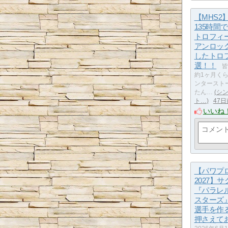
【MHS2
135時間
トロフィ
アンロッ
したトロ
選！！
皆
約1ヶ月く
ンタースト
たん…
シ
ト…
47日
いいね
【パワプロ2
2027】
『パラレ
スターズ
選手を作
押さえて