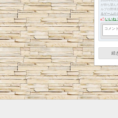
2026年6
が待ち望ん
ルプロ野球20
るゲームの
いいね
続