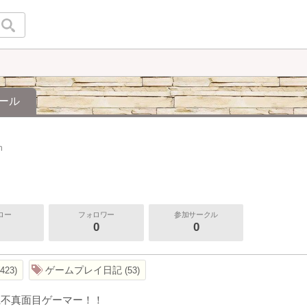
ール
n
ロー
フォロワー
参加サークル
0
0
ゲームプレイ日記
423
53
系不真面目ゲーマー！！