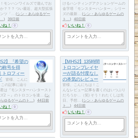
！モンハンワイルズで遊んでお
けるハンティングアクションゲームの
か？？？ つい最近、超大型拡張
金字塔「モンスターハンター」シリー
ンツ「…
シン・あらゆるゲー
ズの最新…
シン・あらゆるゲームの
…
39日前
ト…
40日前
いね！
いいね！
0
0
HS2】『希望の
【MHS2】135時間
の称号を得
トロコンプレイヤ
｜トロフィー
ーが語る忖度なし
ド
の本気のレビュー
皆様、こんに
 この記事に辿り
皆様、こんにちは！こ
君は『モンスターハンタースト
んなレビュー記事を書くのはいつぶり
ズ2 ～』のトロコンを達…
シ
だろうか…（笑) そう！わたくしは先
らゆるゲームのト…
44日前
日、予想…
シン・あらゆるゲームの
ト…
44日前
いね！
0
いいね！
0