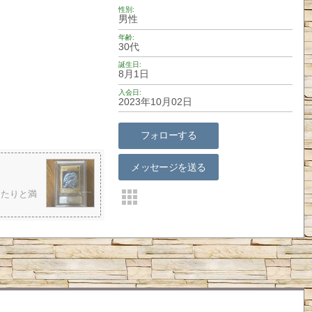
性別
男性
年齢
30代
誕生日
8月1日
入会日
2023年10月02日
フォローする
メッセージを送る
ったりと満