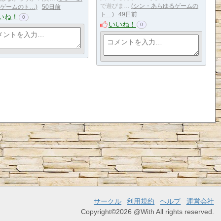
で遊びま…
シン・あらゆるゲームの
ゲームのト…
50日前
ト…
49日前
いね！
0
いいね！
0
サークル
利用規約
ヘルプ
運営会社
Copyright©2026 @With All rights reserved.