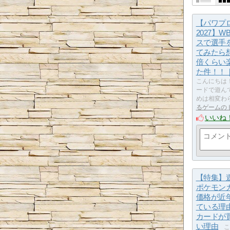
【パワプロ2
2027】
スで選手
てみたら想
倍くらい
た件！！
こんにちは
ードで遊ん
めは相変わ
るゲームの
いいね
【特集】
ポケモン
価格が近
ている理由
カードが
い理由
こ