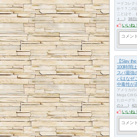
ードコレク
か？？この
ことはそ…
ト…
38日
いいね
【Slay the
100時間
スパ最強
パはなぜ
中毒性が
アメリカの
Mega Cri
たローグラ
のト…
4
いいね