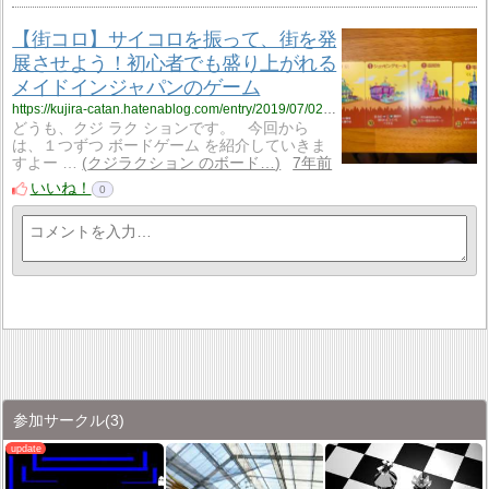
【街コロ】サイコロを振って、街を発
展させよう！初心者でも盛り上がれる
メイドインジャパンのゲーム
https://kujira-catan.hatenablog.com/entry/2019/07/02/195224
どうも、クジ ラク ションです。 今回から
は、１つずつ ボードゲーム を紹介していきま
すよー …
クジラクション のボード…
7年前
いいね！
0
参加サークル
(3)