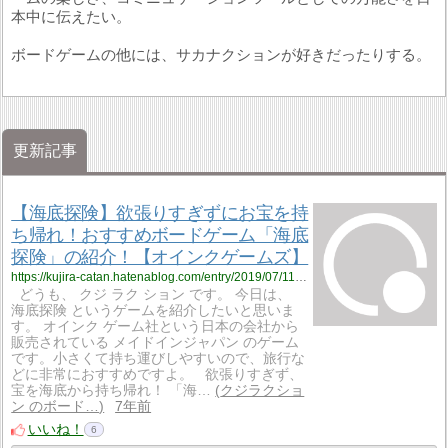
本中に伝えたい。
ボードゲームの他には、サカナクションが好きだったりする。
更新記事
【海底探険】欲張りすぎずにお宝を持
ち帰れ！おすすめボードゲーム「海底
探険」の紹介！【オインクゲームズ】
https://kujira-catan.hatenablog.com/entry/2019/07/11/204536
どうも、 クジ ラク ション です。 今日は、
海底探険 というゲームを紹介したいと思いま
す。 オインク ゲーム社という日本の会社から
販売されている メイドインジャパン のゲーム
です。小さくて持ち運びしやすいので、旅行な
どに非常におすすめですよ。 欲張りすぎず、
宝を海底から持ち帰れ！ 「海…
クジラクショ
ン のボード…
7年前
いいね！
6