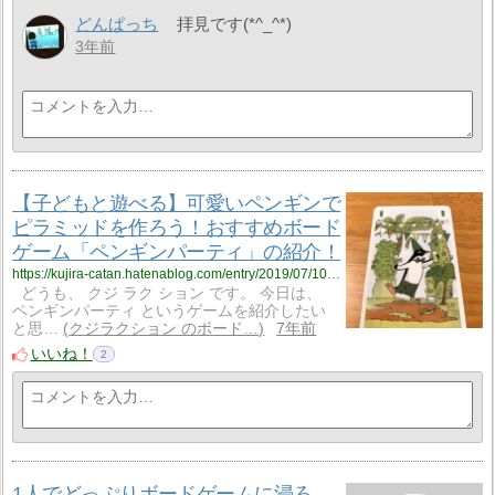
どんぱっち
拝見です(*^_^*)
3年前
【子どもと遊べる】可愛いペンギンで
ピラミッドを作ろう！おすすめボード
ゲーム「ペンギンパーティ」の紹介！
https://kujira-catan.hatenablog.com/entry/2019/07/10/192056
どうも、 クジ ラク ション です。 今日は、
ペンギンパーティ というゲームを紹介したい
と思…
クジラクション のボード…
7年前
いいね！
2
1人でどっぷりボードゲームに浸ろ