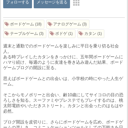
フォローする
メッセージを送る
ボードゲーム
アナログゲーム
18
3
テーブルゲーム
ボドゲ
カタン
3
1
1
週末と通勤でのボードゲームを楽しみに平日を乗り切る社会
人。
ある時プレイしたカタンをきっかけに、五年間ボードゲームに
ハマり続け、毎週のように友達を巻き込み遊んだ結果、ボード
ゲームブログの開設に至る。
思えばボードゲームとの出会いは、小学校の時にやった人生ゲ
ーム。
そこからモノポリーと出会い、齢10歳にしてサイコロの目の恐
ろしさを知る。スーファミやプレステでもプレイするのは、桃
太郎電鉄やいただきストリート。カタンと出会ったのはもはや
必然。
ブログ開設を皮切りに、さらにボードゲームを広め、ボードゲ
ームの楽しさ、コミニュケーションツールとしての万能さを日