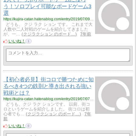
う！ソロプレイ可能なボードゲーム3
選
https://kujira-catan.hatenablog.com/entry/2019/07/09/191525
どうも、 クジ ラク ション です。 これまで大
人数や二人対戦のゲームを紹介してきました
が、一…
クジラクション のボード…
7年前
いいね！
1
【初心者必見】街コロで勝つために知
るべき4つの鉄則と導き出される強い
戦術とは？
https://kujira-catan.hatenablog.com/entry/2019/07/07/094543
どうも、クジ ラク ションです。 以前、街コ
ロというゲームを紹介しました。 街コロは初
心者でも…
クジラクション のボード…
7年
前
いいね！
0