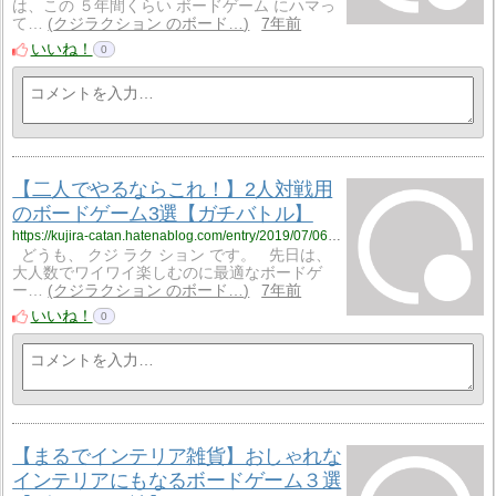
は、この ５年間くらい ボードゲーム にハマっ
て…
クジラクション のボード…
7年前
いいね！
0
【二人でやるならこれ！】2人対戦用
のボードゲーム3選【ガチバトル】
https://kujira-catan.hatenablog.com/entry/2019/07/06/110553
どうも、 クジ ラク ション です。 先日は、
大人数でワイワイ楽しむのに最適なボードゲ
ー…
クジラクション のボード…
7年前
いいね！
0
【まるでインテリア雑貨】おしゃれな
インテリアにもなるボードゲーム３選