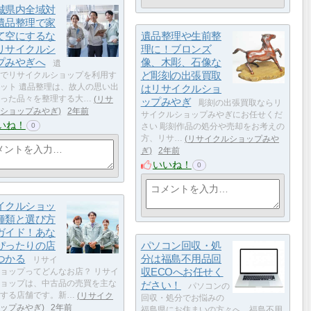
城県内全域対
遺品整理で家
て空にするな
遺品整理や生前整
リサイクルシ
理に！ブロンズ
プみやぎへ
像、木彫、石像な
遺
ど彫刻の出張買取
でリサイクルショップを利用す
ット 遺品整理は、故人の思い出
はリサイクルショ
った品々を整理する大…
リサ
ップみやぎ
彫刻の出張買取ならリ
ショップみやぎ
2年前
サイクルショップみやぎにお任せくだ
いね！
0
さい 彫刻作品の処分や売却をお考えの
方、リサ…
リサイクルショップみや
ぎ
2年前
いいね！
0
イクルショッ
種類と選び方
ガイド！あな
ぴったりの店
パソコン回収・処
つかる
分は福島不用品回
リサイ
収ECOへお任せく
ョップってどんなお店？ リサイ
ョップは、中古品の売買を主な
ださい！
パソコンの
する店舗です。新…
リサイク
回収・処分でお悩みの
ップみやぎ
2年前
福島県にお住まいの方々へ、福島不用