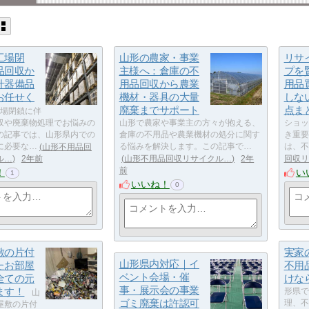
工場閉
山形の農家・事業
リサ
品回収か
主様へ：倉庫の不
プを
什器備品
用品回収から農業
用品
お任せく
機材・器具の大量
しな
廃棄までサポート
点ま
場閉鎖に伴
収や廃棄物処理でお悩みの
山形で農家や事業主の方々が抱える、
ショッ
の記事では、山形県内での
倉庫の不用品や農業機材の処分に関す
き重要
に必要な…
山形不用品回
る悩みを解決します。この記事で…
は、不
ル…
2年前
山形不用品回収リサイクル…
2年
回収リ
前
！
い
1
いいね！
0
敷の片付
実家
山形県内対応｜イ
たお部屋
不用
ベント会場・催
全ての元
けな
事・展示会の事業
ます！
形県で
山
ゴミ廃棄は許認可
理、不
屋敷の片付