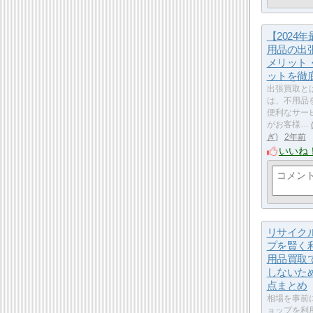
【2024
用品の出
メリット
ットを徹
出張買取と
は、不用品
便利なサー
がお客様…
ぎ
2年前
いいね
リサイク
プを賢く
用品買取
しないた
点まとめ
相場を事前
ョップを利