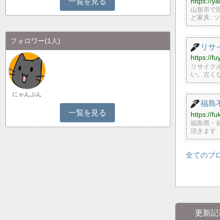
https://y
一覧を見る
山形市で
ど家具: 
フォロワー
(1人)
リサ
https://f
リサイク
い。古く
にゃんぷん
福島
一覧を見る
https://f
福島県・
頂きます
全てのブ
更新記