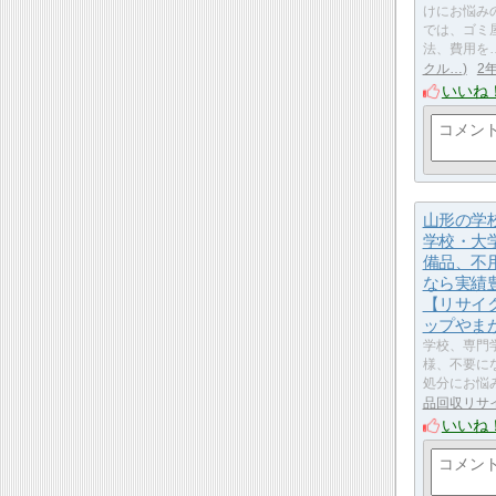
けにお悩み
では、ゴミ
法、費用を
クル…
2
いいね
山形の学
学校・大
備品、不
なら実績
【リサイ
ップやま
学校、専門
様、不要に
処分にお悩
品回収リサ
いいね