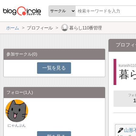
ホーム
プロフィール
暮らし110番管理
プロフィ
参加サークル
(0)
kurashi11
一覧を見る
暮ら
フォロー
(1人)
フォ
1
にゃんぷん
山形