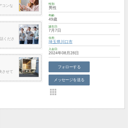
性別
アコンな
男性
年齢
49歳
誕生日
7月7日
住所
話くださ
埼玉県
川口市
入会日
2024年08月28日
フォローする
決させて
メッセージを送る