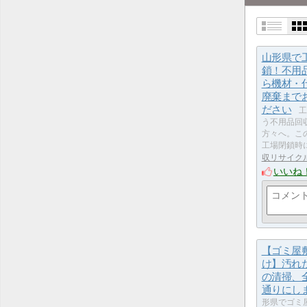
山形県で
鎖！不用
ら機材・
廃棄まで
ださい
工
う不用品回
方々へ。こ
工場閉鎖時
収リサイク
いいね
【ゴミ屋
け】汚れ
の清掃、
通りにし
形県でゴミ