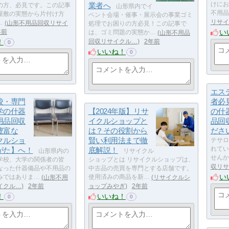
業者へ
けにお
の方、必見です。この記事
山形県内でイ
不用品
屋敷の実態から片付け方
ベント会場・催事・展示会の事業ゴミ
リサイ
…
山形不用品回収リサイ
処理でお困りの方必見！この記事で
い
年前
は、ゴミ問題の実態か…
山形不用品
！
回収リサイクル…
2年前
0
いいね！
0
エス
校・専門
者必
学の什器
【2024年版】リサ
の什
用品回収
イクルショップと
品回
豊富な
は？その役割から
ださ
クルショ
賢い利用法まで徹
テサロ
がた】へ！
底解説！
れてい
山形県内の
リサイクル
せんか
学校、大学の関係者の皆
ショップとは リサイクルショップは、
収リサ
なった什器備品や不用品の
中古品の売買を専門とする店舗です。
い
みではありま…
山形不用
使用済みの商品を新…
リサイクルシ
イクル…
2年前
ョップみやぎ
2年前
！
いいね！
0
0