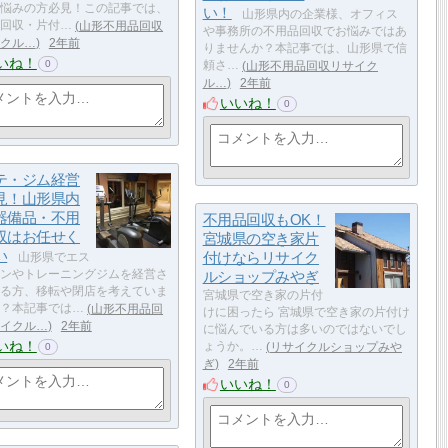
悩みの方必見！この記事では、
い！
山形県内の企業様、オフィス
回収・片付…
山形不用品回収
や事務所の不用品回収でお悩みではあ
クル…
2年前
りませんか？本記事では、山形県で信
いね！
0
頼さ…
山形不用品回収リサイク
ル…
2年前
いいね！
0
テ・ジム経営
見！山形県内
器備品・不用
不用品回収もOK！
収はお任せく
宮城県の空き家片
い
付けならリサイク
山形県でエス
ンやトレーニングジムを経営さ
ルショップみやぎ
る方、移転や閉店を考えていま
宮城県で空き家の片付
？本記事では…
山形不用品回
けに困ったら 宮城県で空き家の片付け
イクル…
2年前
に悩んでいる方は多いのではないでし
いね！
ょうか。…
リサイクルショップみや
0
ぎ
2年前
いいね！
0