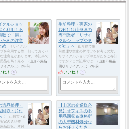
イクルショッ
生前整理・実家の
賢く利用！不
片付けは山形県の
買取で「損」
専門業者「リサイ
いための注意
クルショップやま
とめ
がた」へ
リサイクル
山形県で生
プを利用する際、知っておくべ
前整理や実家の片付けをお考えの方、
な注意点があります。本記事で
リサイクルショップやまがたをご存知
用品を高く売る…
山形不用品
ですか？この記事では…
山形不用品
サイクル…
2年前
回収リサイクル…
2年前
いね！
いいね！
0
0
の遺品整理・
【山形の企業様必
品回収・片付
見】オフィスの不
ら！
用品回収＆事務所
山形市・山
の大型機材処分な
実家の遺品整
用品回収、片付
らお任せくださ