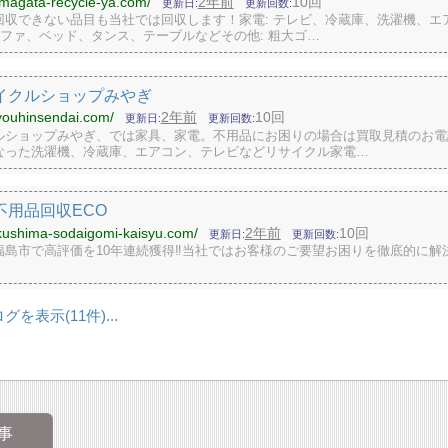
amagata-recycle-ya.com/
2年前
10回
更新日
更新回数
回収できない品目も当社では回収します！家電: テレビ、冷蔵庫、洗濯機、エ
ソファ、ベッド、タンス、テーブルなどその他: 粗大ゴ…
イクルショップみやぎ
uyouhinsendai.com/
2年前
10回
更新日
更新回数
ルショップみやぎ、では家具、家電。不用品にお困りの場合は買取見積のお電
なった洗濯機、冷蔵庫、エアコン、テレビなどリサイクル家電…
不用品回収ECO
ukushima-sodaigomi-kaisyu.com/
2年前
10回
更新日
更新回数
福島市で高評価を10年連続獲得‼当社ではお客様のご要望お困りを徹底的に解
ログを表示
11
...
事