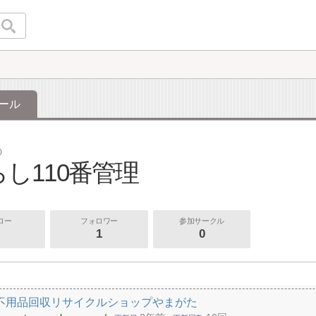
ール
0
し110番管理
ロー
フォロワー
参加サークル
1
0
不用品回収リサイクルショップやまがた