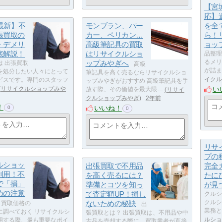
【宮
応】
年最新】不
モンブラン、パー
を全
張買取の
カー、ペリカン…
ら！
・デメリ
高級筆記具の買取
ョッ
底解説！
はリサイクルショ
品整理
ップみやぎへ
るメリ
は 出張買取
高級
が詰ま
を処分したい人々にとって
筆記具を高く売るならリサイクルショ
イクル
ビスです。専門のスタッフ
ップみやぎがおすすめ 高級筆記具を手
い
リサイクルショップみや
放す際、その価値を最大限…
リサイ
クルショップみやぎ
2年前
！
いいね！
0
0
リサ
プの
ルショッ
出張買取で不用品
完全
利用！不
を高く売るには？
たに
で「損」
準備とコツを知っ
が見
めの注意
て査定額UP！損し
クルシ
ないための秘訣
クルシ
買取価格の
出
業務と
に調べておく リサイクルシ
張買取とは？ 出張買取は、不用品や中
ルショ
用する際、最も重要なポイ
古品を売却する際に、買取業者が直接