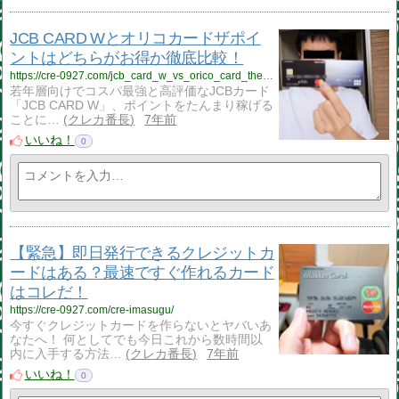
JCB CARD Wとオリコカードザポイ
ントはどちらがお得か徹底比較！
https://cre-0927.com/jcb_card_w_vs_orico_card_thepoint/
若年層向けでコスパ最強と高評価なJCBカード
「JCB CARD W」、ポイントをたんまり稼げる
ことに…
クレカ番長
7年前
いいね！
0
【緊急】即日発行できるクレジットカ
ードはある？最速ですぐ作れるカード
はコレだ！
https://cre-0927.com/cre-imasugu/
今すぐクレジットカードを作らないとヤバいあ
なたへ！ 何としてでも今日これから数時間以
内に入手する方法…
クレカ番長
7年前
いいね！
0