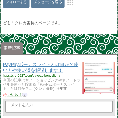
フォローする
メッセージを送る
ども！クレカ番長のページです。
更新記事
PayPayボーナスライトとは何か？使
い方や使い道を解説します！
https://cre-0927.com/paypay-bonuslight/
今回の記事はヤフーショッピングやヤフートラ
ベルを使うと貯まる「PayPayボーナスライ
ト」とは何か？…
クレカ番長
6年前
いいね！
0