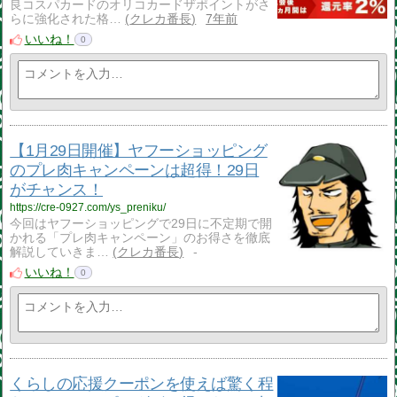
良コスパカードのオリコカードザポイントがさ
らに強化された格…
クレカ番長
7年前
いいね！
0
【1月29日開催】ヤフーショッピング
のプレ肉キャンペーンは超得！29日
がチャンス！
https://cre-0927.com/ys_preniku/
今回はヤフーショッピングで29日に不定期で開
かれる「プレ肉キャンペーン」のお得さを徹底
解説していきま…
クレカ番長
-
いいね！
0
くらしの応援クーポンを使えば驚く程