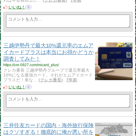
れば年会費以上に…
クレカ番長
7年前
いいね！
0
三越伊勢丹で最大10%還元率のエムア
イカードプラスは本当にお得かどうか
調査してみた！
https://cre-0927.com/micard_plus/
クレカ番長 三越伊勢丹グループで還元率最大
10%になる最強カード。それがエムアイカード
プラスだ！単な…
クレカ番長
7年前
いいね！
0
三井住友カードの国内・海外旅行保険
はクソすぎる！徹底的に俺が悪い所を