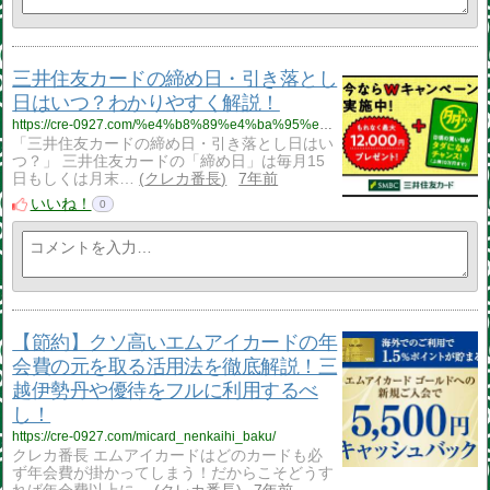
三井住友カードの締め日・引き落とし
日はいつ？わかりやすく解説！
https://cre-0927.com/%e4%b8%89%e4%ba%95%e4%bd%8f%e5%8f%8b%e3%82%ab%e3%83%bc%e3%83%89%e3%81%ae%e7%b7%a0%e3%82%81%e6%97%a5%e3%83%bb%e5%bc%95%e3%81%8d%e8%90%bd%e3%81%a8%e3%81%97%e6%97%a5%e3%81%af%e3%81%84%e3%81%a4%ef%bc%9f/
「三井住友カードの締め日・引き落とし日はい
つ？」 三井住友カードの「締め日」は毎月15
日もしくは月末…
クレカ番長
7年前
いいね！
0
【節約】クソ高いエムアイカードの年
会費の元を取る活用法を徹底解説！三
越伊勢丹や優待をフルに利用するべ
し！
https://cre-0927.com/micard_nenkaihi_baku/
クレカ番長 エムアイカードはどのカードも必
ず年会費が掛かってしまう！だからこそどうす