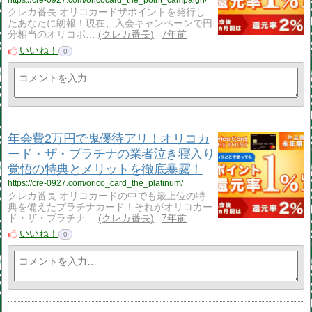
https://cre-0927.com/oricocard_the_point_campaign/
クレカ番長 オリコカードザポイントを発行し
たあなたに朗報！現在、入会キャンペーンで円
分相当のオリコポ…
クレカ番長
7年前
いいね！
0
年会費2万円で鬼優待アリ！オリコカ
ード・ザ・プラチナの業者泣き寝入り
覚悟の特典とメリットを徹底暴露！
https://cre-0927.com/orico_card_the_platinum/
クレカ番長 オリコカードの中でも最上位の特
典を備えたプラチナカード！それがオリコカー
ド・ザ・プラチナ…
クレカ番長
7年前
いいね！
0