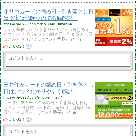
オリコカードの締め日・引き落とし日
は？実は危険なので徹底解説！
https://cre-0927.com/orico_card_simehiki/
クレカ番長 ポイントをジャカジャカ稼げるオ
リコカードザポイントの締め日・引き落とし日
はこのとおりだ！…
クレカ番長
7年前
いいね！
0
三井住友カードの締め日・引き落とし
日はいつ？わかりやすく解説！
https://cre-0927.com/smbc-shimebi/
「三井住友カードの締め日・引き落とし日はい
つ？」 三井住友カードの「締め日」は毎月15
日もしくは月末…
クレカ番長
7年前
いいね！
0