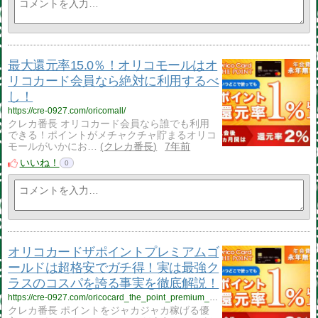
最大還元率15.0％！オリコモールはオ
リコカード会員なら絶対に利用するべ
し！
https://cre-0927.com/oricomall/
クレカ番長 オリコカード会員なら誰でも利用
できる！ポイントがメチャクチャ貯まるオリコ
モールがいかにお…
クレカ番長
7年前
いいね！
0
オリコカードザポイントプレミアムゴ
ールドは超格安でガチ得！実は最強ク
ラスのコスパを誇る事実を徹底解説！
https://cre-0927.com/oricocard_the_point_premium_gold/
クレカ番長 ポイントをジャカジャカ稼げる優