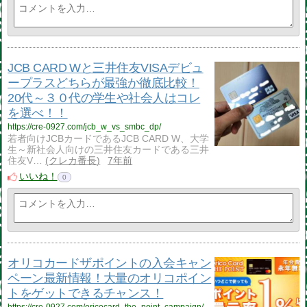
JCB CARD Wと三井住友VISAデビュ
ープラスどちらが最強か徹底比較！
20代～３０代の学生や社会人はコレ
を選べ！！
https://cre-0927.com/jcb_w_vs_smbc_dp/
若者向けJCBカードであるJCB CARD W、大学
生～新社会人向けの三井住友カードである三井
住友V…
クレカ番長
7年前
いいね！
0
オリコカードザポイントの入会キャン
ペーン最新情報！大量のオリコポイン
トをゲットできるチャンス！