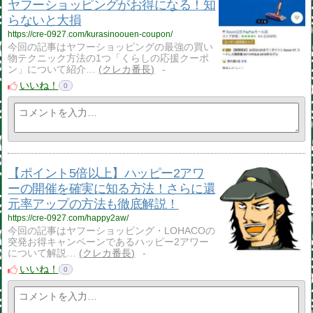
ヤフーショッピングがお得になる！知
らないと大損
https://cre-0927.com/kurasinoouen-coupon/
今回の記事はヤフーショッピングの最強の買い
物テクニック方法の1つ「くらしの応援クーポ
ン」について紹介…
クレカ番長
-
いいね！
0
【ポイント5倍以上】ハッピー2アワ
ーの開催を確実に知る方法！さらに還
元率アップの方法も徹底解説！
https://cre-0927.com/happy2aw/
今回の記事はヤフーショッピング・LOHACOの
突発お得キャンペーンであるハッピー2アワー
について解説…
クレカ番長
-
いいね！
0