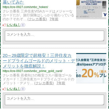
暴いてみた
https://cre-0927.com/smbc_hoken/
クレカ番長 三井住友VISAカードはメジャーな
カードだが、旅行保険はしっかり備わっている
のか？それぞ…
クレカ番長
7年前
いいね！
0
20～29歳限定で超格安！三井住友カ
ードプライムゴールドのメリット・デ
メリットを徹底解説！
https://cre-0927.com/smbc_prime_gold_card/
クレカ番長 若者向けの格安コスパ最強ゴール
ドカード！三井住友カードプライムゴールドの
メリット・デメリ…
クレカ番長
7年前
いいね！
0