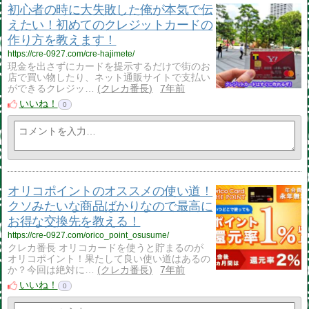
初心者の時に大失敗した俺が本気で伝
えたい！初めてのクレジットカードの
作り方を教えます！
https://cre-0927.com/cre-hajimete/
現金を出さずにカードを提示するだけで街のお
店で買い物したり、ネット通販サイトで支払い
ができるクレジッ…
クレカ番長
7年前
いいね！
0
オリコポイントのオススメの使い道！
クソみたいな商品ばかりなので最高に
お得な交換先を教える！
https://cre-0927.com/orico_point_osusume/
クレカ番長 オリコカードを使うと貯まるのが
オリコポイント！果たして良い使い道はあるの
か？今回は絶対に…
クレカ番長
7年前
いいね！
0