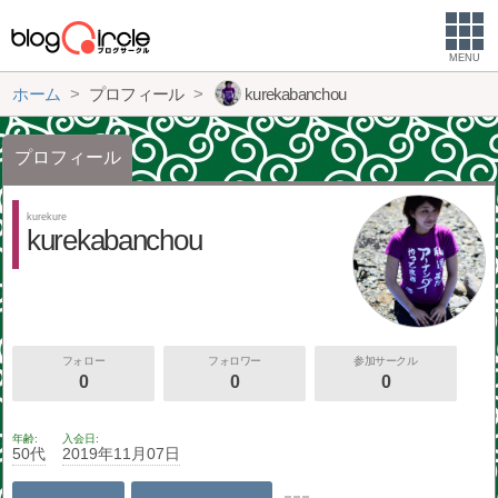
MENU
ホーム
プロフィール
kurekabanchou
プロフィール
kurekure
kurekabanchou
フォロー
フォロワー
参加サークル
0
0
0
年齢
入会日
50代
2019年11月07日