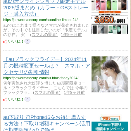
auのオンラインショップ限定モデル
2025版まとめ（カラー・GBストレー
ジ・購入方法）
https://powermatecorp.com/auonline-limited24/
auではこれまで様々なスマホが発売されました
が、その中でも注目したいのが『限定モデル』
の存在。 実…
スマホの賢者
1年9ヶ月前
いいね！
0
【auブラックフライデー】2024年11
月の機種変更セールは？｜スマホ・ア
クセサリの割引情報
https://powermatecorp.com/au-blackfriday2024/
例年実施され大好評を博したau期間限定セー
ル・ブラックフライデー。 こちらでは 今年の
ブラックフラ…
スマホの賢者
1年9ヶ月前
いいね！
0
au下取りでiPhone16をお得に購入す
る方法！下取り増額キャンペーン活用
は期間限定なので急げ