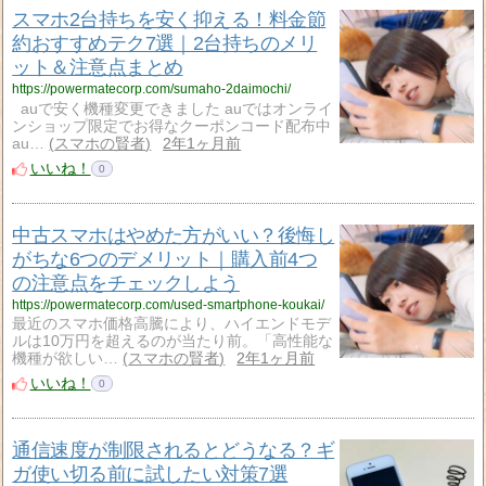
スマホ2台持ちを安く抑える！料金節
約おすすめテク7選｜2台持ちのメリ
ット＆注意点まとめ
https://powermatecorp.com/sumaho-2daimochi/
auで安く機種変更できました auではオンライ
ンショップ限定でお得なクーポンコード配布中
au…
スマホの賢者
2年1ヶ月前
いいね！
0
中古スマホはやめた方がいい？後悔し
がちな6つのデメリット｜購入前4つ
の注意点をチェックしよう
https://powermatecorp.com/used-smartphone-koukai/
最近のスマホ価格高騰により、ハイエンドモデ
ルは10万円を超えるのが当たり前。「高性能な
機種が欲しい…
スマホの賢者
2年1ヶ月前
いいね！
0
通信速度が制限されるとどうなる？ギ
ガ使い切る前に試したい対策7選