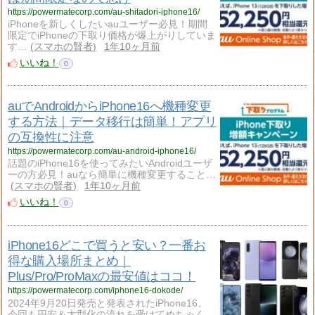
https://powermatecorp.com/au-shitadori-iphone16/
iPhoneを新しくしたいauユーザー必見！期間
限定でiPhoneの下取り価格が爆上がりしていま
す…
スマホの賢者
1年10ヶ月前
いいね！
0
auでAndroidからiPhone16へ機種変更
する方法｜データ移行は簡単！アプリ
の互換性に注意
https://powermatecorp.com/au-android-iphone16/
話題のiPhone16を使ってみたいAndroidユーザ
ーの方必見！auなら簡単に機種変更すること…
スマホの賢者
1年10ヶ月前
いいね！
0
iPhone16どこで買うと安い？一番お
得な購入場所まとめ｜
Plus/Pro/ProMaxの最安値はココ！
https://powermatecorp.com/iphone16-dokode/
2024年9月20日発売と発表されたiPhone16。
今回も円安＆大型化の流れを受けてめちゃく