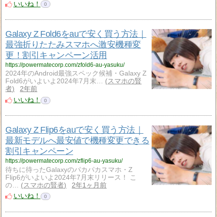
いいね！
0
Galaxy Z Fold6をauで安く買う方法｜
最強折りたたみスマホへ激安機種変
更！割引キャンペーン活用
https://powermatecorp.com/zfold6-au-yasuku/
2024年のAndroid最強スペック候補・Galaxy Z
Fold6がいよいよ2024年7月末…
スマホの賢
者
2年前
いいね！
0
Galaxy Z Flip6をauで安く買う方法｜
最新モデルへ最安値で機種変更できる
割引キャンペーン
https://powermatecorp.com/zflip6-au-yasuku/
待ちに待ったGalaxyのパカパカスマホ・Z
Flip6がいよいよ2024年7月末リリース！ こ
の…
スマホの賢者
2年1ヶ月前
いいね！
0