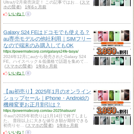
Ultraが2月発売決定！ この記事ではお…
スマ
ホの賢者
1年6ヶ月前
いいね！
1
Galaxy S24 FEはドコモでも使える？
au専売モデルの他社利用｜SIMフリー
なので端末のみ購入してもOK
https://powermatecorp.com/galaxys24fe-tasya/
2024年12月にauから発売されたGalaxy S24
FE。ハイスペック＆低価格で話題を集めて…
スマホの賢者
1年8ヶ月前
いいね！
0
【au初売り】2025年1月のオンライン
ショップセール｜iPhone・Androidの
機種変更お正月割引は？
https://powermatecorp.com/au-2025hatsuuri/
※auの2025年初売りは1月14日で終了しまし
た。 普段以上に大きな値引き額が期待できる
初売りセ…
スマホの賢者
1年8ヶ月前
いいね！
0