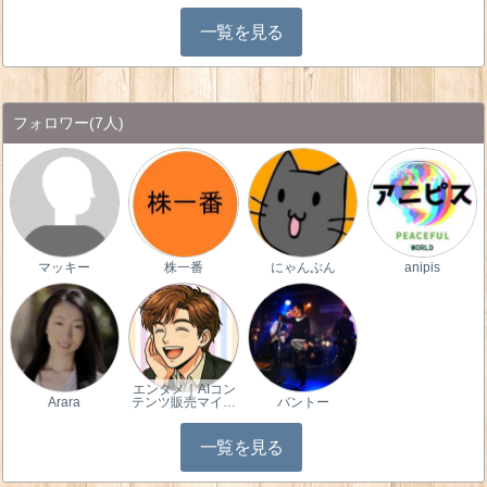
一覧を見る
フォロワー
(7人)
マッキー
株一番
にゃんぷん
anipis
エンタメ｜AIコン
Arara
テンツ販売マイ…
バントー
一覧を見る