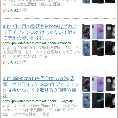
ち…
スマホの賢者
1年11ヶ月前
いいね！
1
auで狙い目の型落ちiPhoneはどれ？
｜アイフォン16だけじゃない！過去
モデルの安い割引はコレ
https://powermatecorp.com/au-iphone-kataochi/
いよいよ2024年9月に登場したiPhone16。 で
も実際問題、もうスペックは型落ちで十分じゃ
な…
スマホの賢者
2年前
いいね！
0
auで新iPhone16を予約する方法(店
頭・オンライン)｜2024年アイフォン
注文後いつ届く？取り置き期間を確
認！
https://powermatecorp.com/au-iphone16-yoyaku/
いよいよ登場した新作iPhone16。これまでの
スケジュールは 予約開始…2024年9月13日
(金…
スマホの賢者
2年前