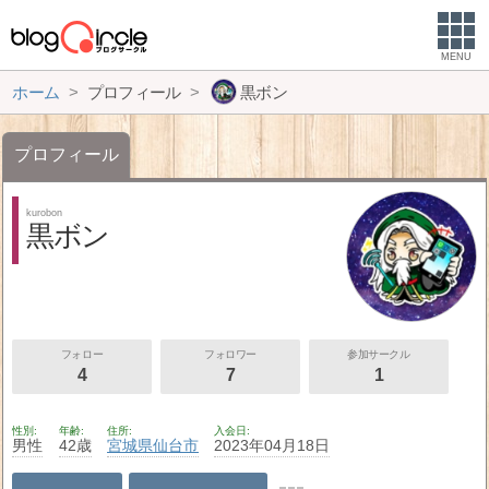
MENU
ホーム
プロフィール
黒ボン
プロフィール
kurobon
黒ボン
フォロー
フォロワー
参加サークル
4
7
1
性別
年齢
住所
入会日
男性
42歳
宮城県
仙台市
2023年04月18日