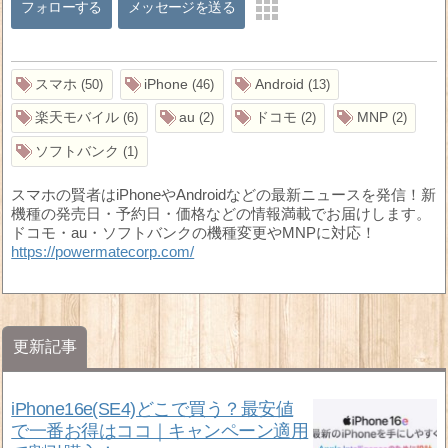
フォローする
メッセージを送る
スマホ
iPhone
Android
50
46
13
楽天モバイル
au
ドコモ
MNP
6
2
2
2
ソフトバンク
1
スマホの賢者はiPhoneやAndroidなどの最新ニュースを発信！新
機種の発売日・予約日・価格などの情報満載でお届けします。
ドコモ・au・ソフトバンクの機種変更やMNPに対応！
https://powermatecorp.com/
更新記事
iPhone16e(SE4)どこで買う？最安値
で一番お得はココ｜キャンペーン適用