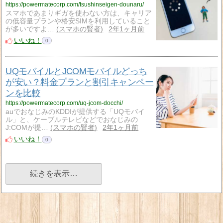
https://powermatecorp.com/tsushinseigen-dounaru/
スマホであまりギガを使わない方は、キャリア
の低容量プランや格安SIMを利用していること
が多いですよ…
スマホの賢者
2年1ヶ月前
いいね！
0
UQモバイルとJCOMモバイルどっち
が安い？料金プランと割引キャンペー
ンを比較
https://powermatecorp.com/uq-jcom-docchi/
auでおなじみのKDDIが提供する「UQモバイ
ル」と、ケーブルテレビなどでおなじみの
J:COMが提…
スマホの賢者
2年1ヶ月前
いいね！
0
続きを表示…