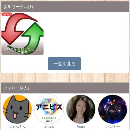
参加サークル
(1)
ブログを更新したらここ
で報告
一覧を見る
フォロー
(4人)
にゃんぷん
anipis
Arara
バントー