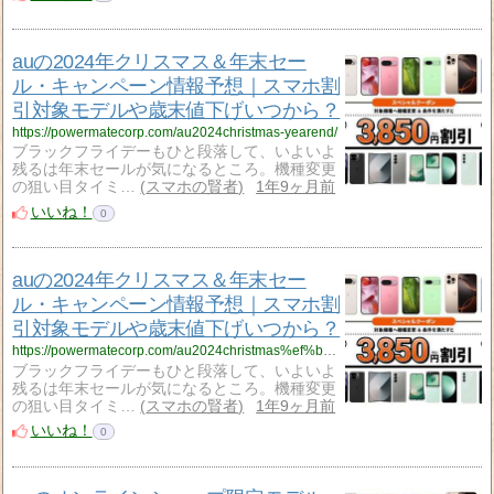
auの2024年クリスマス＆年末セー
ル・キャンペーン情報予想｜スマホ割
引対象モデルや歳末値下げいつから？
https://powermatecorp.com/au2024christmas-yearend/
ブラックフライデーもひと段落して、いよいよ
残るは年末セールが気になるところ。機種変更
の狙い目タイミ…
スマホの賢者
1年9ヶ月前
いいね！
0
auの2024年クリスマス＆年末セー
ル・キャンペーン情報予想｜スマホ割
引対象モデルや歳末値下げいつから？
https://powermatecorp.com/au2024christmas%ef%bc%86yearend/
ブラックフライデーもひと段落して、いよいよ
残るは年末セールが気になるところ。機種変更
の狙い目タイミ…
スマホの賢者
1年9ヶ月前
いいね！
0