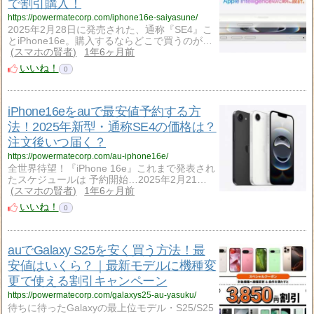
で割引購入！
https://powermatecorp.com/iphone16e-saiyasune/
2025年2月28日に発売された、通称『SE4』こ
とiPhone16e。購入するならどこで買うのが…
スマホの賢者
1年6ヶ月前
いいね！
0
iPhone16eをauで最安値予約する方
法！2025年新型・通称SE4の価格は？
注文後いつ届く？
https://powermatecorp.com/au-iphone16e/
全世界待望！『iPhone 16e』これまで発表され
たスケジュールは 予約開始…2025年2月21…
スマホの賢者
1年6ヶ月前
いいね！
0
auでGalaxy S25を安く買う方法！最
安値はいくら？｜最新モデルに機種変
更で使える割引キャンペーン
https://powermatecorp.com/galaxys25-au-yasuku/
待ちに待ったGalaxyの最上位モデル・S25/S25