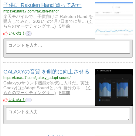
子供に Rakuten Hand 買ってみた
https://kurara7.com/rakuten-hand/
楽天モバイルで、子供向けに Rakuten Hand を
購入してみた。2021年の4月7日までに契…
く
ららのマーケティングサ…
5年前
いいね！
0
GALAXYの音質 を劇的に向上させる
https://kurara7.com/galaxy_adapt-sound/
Galaxyのサウンド機能がお気に入りだ。実は
GaaxyにはAdapt Soundという 自分の耳…
く
ららのマーケティングサ…
5年前
いいね！
0