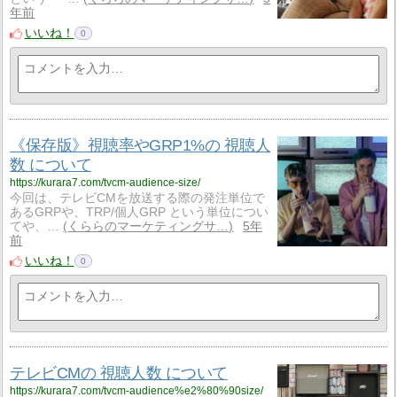
年前
いいね！
0
《保存版》視聴率やGRP1%の 視聴人
数 について
https://kurara7.com/tvcm-audience-size/
今回は、テレビCMを放送する際の発注単位で
あるGRPや、TRP/個人GRP という単位につい
てや、…
くららのマーケティングサ…
5年
前
いいね！
0
テレビCMの 視聴人数 について
https://kurara7.com/tvcm-audience%e2%80%90size/