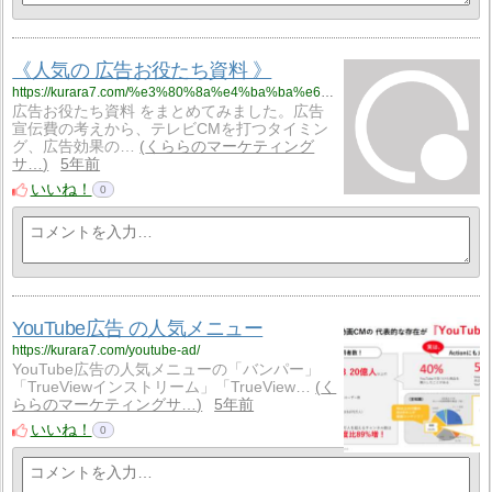
《人気の 広告お役たち資料 》
https://kurara7.com/%e3%80%8a%e4%ba%ba%e6%b0%97%e3%81%ae-%e5%ba%83%e5%91%8a%e3%81%8a%e5%bd%b9%e3%81%9f%e3%81%a1%e8%b3%87%e6%96%99-%e3%80%8b/
広告お役たち資料 をまとめてみました。広告
宣伝費の考えから、テレビCMを打つタイミン
グ、広告効果の…
くららのマーケティング
サ…
5年前
いいね！
0
YouTube広告 の人気メニュー
https://kurara7.com/youtube-ad/
YouTube広告の人気メニューの「バンパー」
「TrueViewインストリーム」「TrueView…
く
ららのマーケティングサ…
5年前
いいね！
0