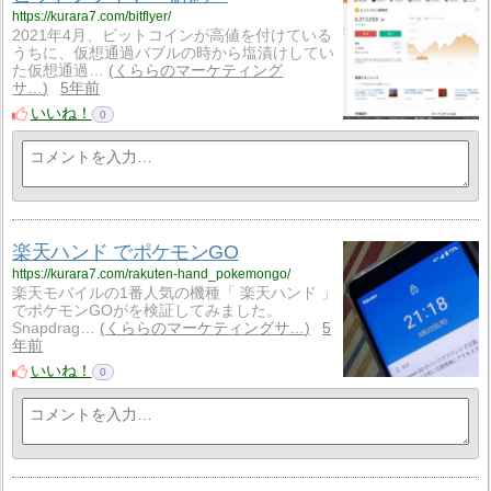
https://kurara7.com/bitflyer/
2021年4月、ビットコインが高値を付けている
うちに、仮想通過バブルの時から塩漬けしてい
た仮想通過…
くららのマーケティング
サ…
5年前
いいね！
0
楽天ハンド でポケモンGO
https://kurara7.com/rakuten-hand_pokemongo/
楽天モバイルの1番人気の機種「 楽天ハンド 」
でポケモンGOがを検証してみました。
Snapdrag…
くららのマーケティングサ…
5
年前
いいね！
0