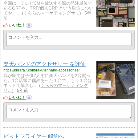
今回は、テレビCMを放送する際の発注単位で
あるGRPや、TRP/個人GRP という単位につい
てや、…
くららのマーケティングサ…
5年
前
いいね！
0
楽天ハンドのアクセサリー を評価
https://kurara7.com/rakutenhand-accessories/
我が家では子供2人用に楽天ハンドを2台買っ
た。1台店頭に偶然あった１台で、もう１台は
ネットで購入し…
くららのマーケティング
サ…
5年前
いいね！
0
ビットフライヤー 解約へ