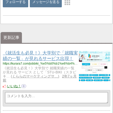
フォローする
メッセージを送る
更新記事
《就活生も必見！》大学別で「就職実
績の一覧」が見れるサービス出現！
https://kurara7.com/jobbiki_%e5%b0%b1%e6%b4%bb/
《就活生も必見！》大学別で 就職実績の一覧
が見れる サービス として「STU-BIKI（スタビ
キ…
くららのマーケティングサ…
2年7ヶ月
前
いいね！
0