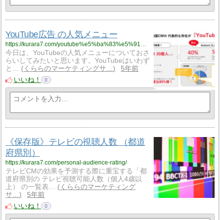
YouTube広告 の人気メニュー
https://kurara7.com/youtube%e5%ba%83%e5%91%8a-%e3%81%ae%e4%ba%ba%e6%b0%97%e3%83%a1%e3%83%8b%e3%83%a5%e3%83%bc/
今日は、YouTubeの人気メニューについておさ
らいしてみたいと思います。YouTubeはいわず
と…
くららのマーケティングサ…
5年前
いいね！
0
《保存版》テレビの視聴人数 （都道
府県別）
https://kurara7.com/personal-audience-rating/
テレビCMの効果を予測する際に重宝する「都
道府県別の テレビ視聴可能人数（個人4歳以
上） の一覧表…
くららのマーケティング
サ…
5年前
いいね！
0