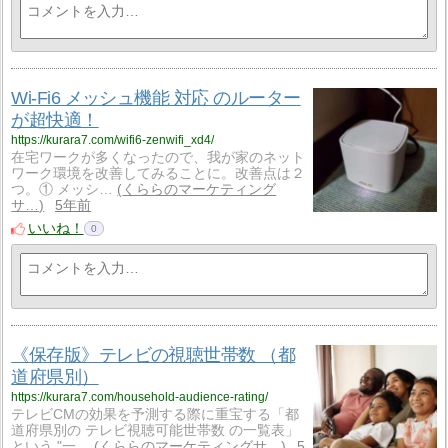
Wi-Fi6 メッシュ機能 対応 のルーター
が超快適！
https://kurara7.com/wifi6-zenwifi_xd4/
在宅ワークが多くなったので、我が家のネット
ワーク環境を改善してみることに。改善点は２
つ。① メッシ…
くららのマーケティング
サ…
5年前
いいね！
0
《保存版》テレビの視聴世帯数 （都
道府県別）
https://kurara7.com/household-audience-rating/
テレビCMの効果を予測する際に重宝する「都
道府県別の テレビ視聴可能世帯数 の一覧表」
という "一…
くららのマーケティングサ…
5