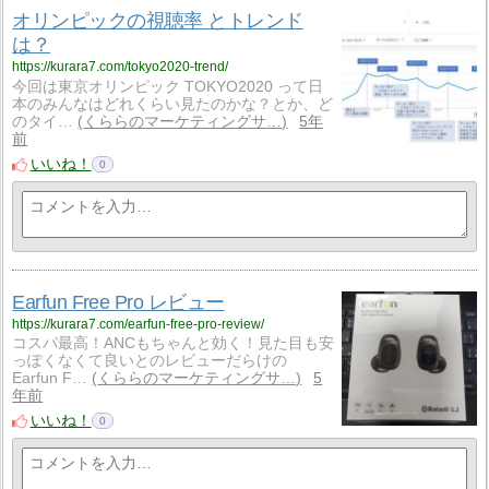
オリンピックの視聴率 とトレンド
は？
https://kurara7.com/tokyo2020-trend/
今回は東京オリンピック TOKYO2020 って日
本のみんなはどれくらい見たのかな？とか、ど
のタイ…
くららのマーケティングサ…
5年
前
いいね！
0
Earfun Free Pro レビュー
https://kurara7.com/earfun-free-pro-review/
コスパ最高！ANCもちゃんと効く！見た目も安
っぽくなくて良いとのレビューだらけの
Earfun F…
くららのマーケティングサ…
5
年前
いいね！
0