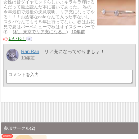
女性は皆ダイヤモンドらしいよキラキラ輝ける
んだって最近読んだ本に書いてあった。 私の
今年最初で最後の決意表明。リア充になってや
る！！！お洒落なcafeなんて入った事ないし、
スタバなんてもう５年は行ってない。春はお花
見で夏はバーベキューで秋はオイスターバーで
冬...
私、東京でリア充になる。
10年前
いいね！
3
Ran Ran
リア充になってやりましょ！
10年前
参加サークル
(2)