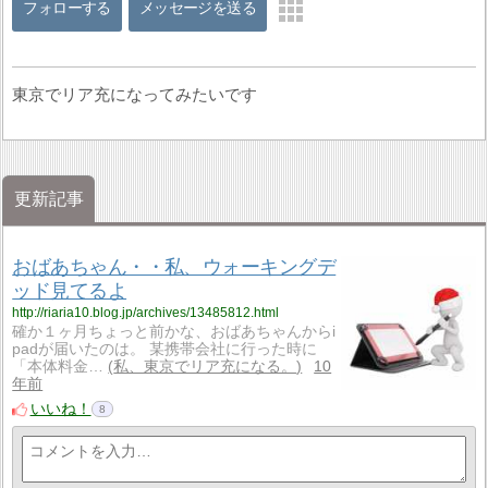
フォローする
メッセージを送る
東京でリア充になってみたいです
更新記事
おばあちゃん・・私、ウォーキングデ
ッド見てるよ
http://riaria10.blog.jp/archives/13485812.html
確か１ヶ月ちょっと前かな、おばあちゃんからi
padが届いたのは。 某携帯会社に行った時に
「本体料金…
私、東京でリア充になる。
10
年前
いいね！
8