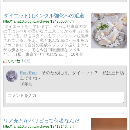
ダイエットはメンタル強化への近道
http://riaria10.blog.jp/archives/13435050.html
ダイエットをしています。 やっぱり東京の女
の子はレベルが高いなと上京してからずっと感
じている。顔もスタイルもファッションも洗練
されている。あぁ、私もあんな風にヒールをカ
ツカツさせて自分の美貌をプンプン振りまきな
がら歩きたい。でも今は到底無理なレベル
だ。...
私、東京でリア充になる。
10年前
いいね！
7
Ran Ran
そのためには、ダイエット？ 私は三日坊
主ですね～
10年前
リア充とかパリピって何者なんだ
http://riaria10.blog.jp/archives/13413146.html