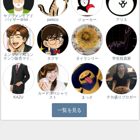
サプリメントアド
バイザー＠hir…
pekico
ジョーカー
アリス
エンタメ｜AIコン
テンツ販売マイ…
タクヤ
タイランリー
学生投資家
カードスペシャリ
KAZU
スト
まっさ
デカ盛りブロガー
一覧を見る