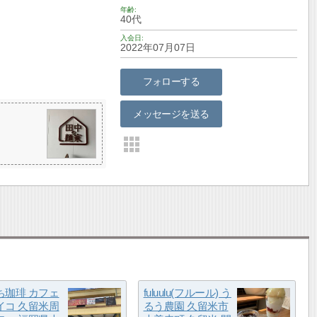
年齢
40代
入会日
2022年07月07日
フォローする
メッセージを送る
ち珈琲 カフェ
fuluulu(フルール) う
イコ 久留米周
るう農園 久留米市