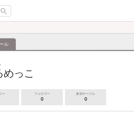
ール
o
るめっこ
ロー
フォロワー
参加サークル
0
0