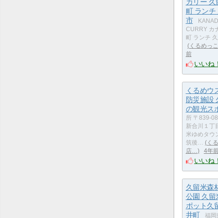
カリー 
町 ランチ
市
KANAD
CURRY 
町 ランチ 
くるめっ
前
いいね
くるめウ
防災施設
の観光ス
所 〒839-
新合川１丁目
米ゆめタウン
筑後…
く
店…
4年
いいね
久留米森
公園 久
ポット久
井町
福岡