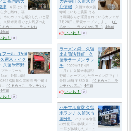
フェ 福岡県大
大善寺町 久留米 開
榎津
店情報
今回は久留
久留米市大善
ら少し離れ、福
寺町にいちご農園 うる
川市のカフェを紹介したいと思
う農園さんが運営されているカフェが
。久留米周辺では人気店のあ
7月28日に新規オープンしまし…
く
くるめっこ ランチやお
るめっこ ランチやお店…
4年前
4年前
いいね！
0
いね！
0
ラーメン 舜 久留
フール（Petit
米市諏訪野町 久
r）久留米テイク
留米ラーメン ラン
ト 久留米市野
チ
2022年7月4日
プティフール
（月）に久留米市諏訪
t four）外観 場所
野町にオープンしたラーメン店です！
9-0862福岡県久留米市 野中町４
外観 場所 〒830-0…
くるめっこ ラ
１…
くるめっこ ランチやお
ンチやお店…
4年前
4年前
いいね！
0
いね！
0
ハチマル食堂 久留
米ランチ 久留米市
国分町
ハチマル食堂
の外観 私の体験メニュ
ー 私が体験したメニュ