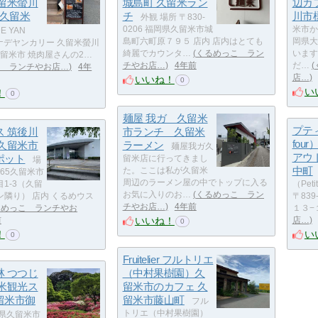
久留米螢川
城島町 久留米ラン
辺カ
 久留米
チ
川市
外観 場所 〒830-
0206 福岡県久留米市城
米市か
E YAN
島町六町原７９５ 店内 店内はとても
岡県大
カナデヤンカリー 久留米螢川
綺麗でカウンタ…
くるめっこ ラン
います
久留米市 焼肉屋さんの2…
チやお店…
4年前
だ…
こ ランチやお店…
4年
店…
いいね！
0
い
！
0
麺屋 我ガ 久留米
プティ
ス 筑後川
市ランチ 久留米
fou
 久留米市
ラーメン
麺屋我ガ久
アウ
ポット
留米店に行ってきまし
場
中町
た。ここは私が久留米
0865久留米市
周辺のラーメン屋の中でトップに入る
1-3（久留
（Peti
お気に入りのお…
くるめっこ ラン
隣り） 店内 くるめウス
〒83
チやお店…
4年前
るめっこ ランチやお
１３−
いいね！
前
店…
0
！
い
0
Fruitelier フルトリエ
林 つつじ
（中村果樹園）久
留米観光ス
留米市のカフェ 久
留米市御
留米市藤山町
フル
トリエ（中村果樹園）
県久留米市