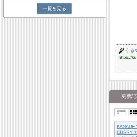
一覧を見る
くる
https://k
更新記
KANADE 
CURRY