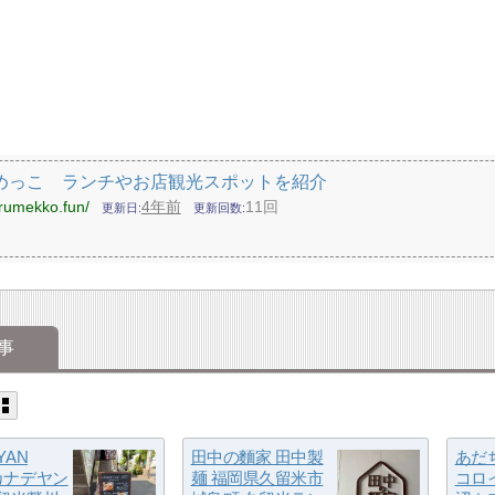
めっこ ランチやお店観光スポットを紹介
urumekko.fun/
4年前
11回
更新日
更新回数
事
YAN
田中の麵家 田中製
あだ
 カナデヤン
麺 福岡県久留米市
コロ