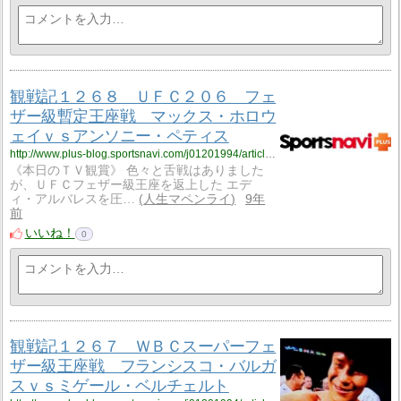
観戦記１２６８ ＵＦＣ２０６ フェ
ザー級暫定王座戦 マックス・ホロウ
ェイｖｓアンソニー・ペティス
http://www.plus-blog.sportsnavi.com/j01201994/article/1276
《本日のＴＶ観賞》 色々と舌戦はありました
が、ＵＦＣフェザー級王座を返上した エデ
ィ・アルバレスを圧…
人生マペンライ
9年
前
いいね！
0
観戦記１２６７ ＷＢＣスーパーフェ
ザー級王座戦 フランシスコ・バルガ
スｖｓミゲール・ベルチェルト