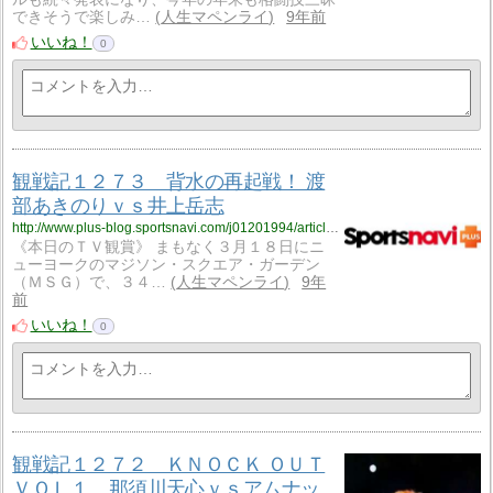
できそうで楽しみ…
人生マペンライ
9年前
いいね！
0
観戦記１２７３ 背水の再起戦！ 渡
部あきのりｖｓ井上岳志
http://www.plus-blog.sportsnavi.com/j01201994/article/1281
《本日のＴＶ観賞》 まもなく３月１８日にニ
ューヨークのマジソン・スクエア・ガーデン
（ＭＳＧ）で、３４…
人生マペンライ
9年
前
いいね！
0
観戦記１２７２ ＫＮＯＣＫ ＯＵＴ
ＶＯＬ１ 那須川天心ｖｓアムナッ