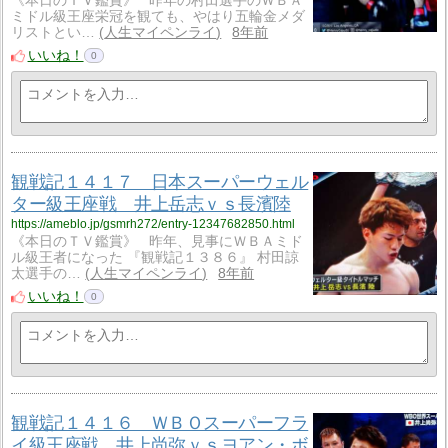
《本日のＴＶ鑑賞》 昨年の村田選手のＷＢＡ
ミドル級王座栄冠を観ても、やはり五輪金メダ
リストとい…
人生マイペンライ
8年前
いいね！
0
観戦記１４１７ 日本スーパーウェル
ター級王座戦 井上岳志ｖｓ長濱陸
https://ameblo.jp/gsmrh272/entry-12347682850.html
《本日のＴＶ鑑賞》 昨年、見事にＷＢＡミド
ル級王者になった 『観戦記１３８６』 村田諒
太選手の…
人生マイペンライ
8年前
いいね！
0
観戦記１４１６ ＷＢＯスーパーフラ
イ級王座戦 井上尚弥ｖｓヨアン・ボ