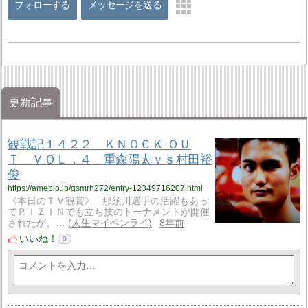
フォローする
メッセージを送る
更新記事
観戦記１４２２ ＫＮＯＣＫ ＯＵ
Ｔ ＶＯＬ．４ 重森陽太ｖｓ村田裕
俊
https://ameblo.jp/gsmrh272/entry-12349716207.html
《本日のＴＶ観賞》 那須川選手の活躍もあっ
てＲＩＺＩＮでも立ち技のトーナメントが開催
されたが、…
人生マイペンライ
8年前
いいね！
0