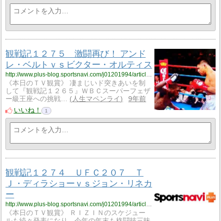
観戦記１２７５ 激闘再び！ アンド
レ・ベルトｖｓビクター・オルティス
http://www.plus-blog.sportsnavi.com/j01201994/article/1283
《本日のＴＶ観賞》 凄まじいド突きあいを制
して『観戦記１２６５』ＷＢＣスーパーフェザ
ー級王座への挑戦…
人生マペンライ
9年前
いいね！
1
観戦記１２７４ ＵＦＣ２０７ Ｔ
Ｊ・ディラショーｖｓジョン・リネカ
ー
http://www.plus-blog.sportsnavi.com/j01201994/article/1282
《本日のＴＶ観賞》 ＲＩＺＩＮのスケジュー
ルも続々発表になり、今年の年末も格闘技三昧