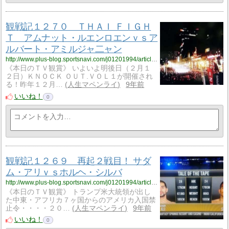
観戦記１２７０ ＴＨＡＩ ＦＩＧＨ
Ｔ アムナット・ルエンロエンｖｓア
ルバート・アミルジャ二ャン
http://www.plus-blog.sportsnavi.com/j01201994/article/1278
《本日のＴＶ観賞》 いよいよ明後日（２月１
２日）ＫＮＯＣＫ ＯＵＴ.ＶＯＬ１が開催され
る！昨年１２月…
人生マペンライ
9年前
いいね！
0
観戦記１２６９ 再起２戦目！ サダ
ム・アリｖｓホルヘ・シルバ
http://www.plus-blog.sportsnavi.com/j01201994/article/1277
《本日のＴＶ観賞》 トランプ米大統領が出し
た中東・アフリカ７ヶ国からのアメリカ入国禁
止令・・・・２０…
人生マペンライ
9年前
いいね！
0