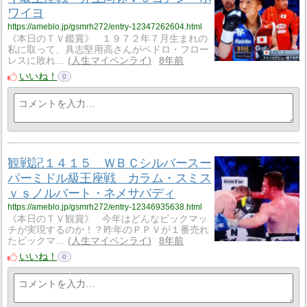
ワイヨ
https://ameblo.jp/gsmrh272/entry-12347262604.html
《本日のＴＶ鑑賞》 １９７２年７月生まれの
私に取って、具志堅用高さんがペドロ・フロー
レスに敗れ…
人生マイペンライ
8年前
いいね！
0
観戦記１４１５ ＷＢＣシルバースー
パーミドル級王座戦 カラム・スミス
ｖｓノルバート・ネメサバディ
https://ameblo.jp/gsmrh272/entry-12346935638.html
《本日のＴＶ観賞》 今年はどんなビックマッ
チが実現するのか！？昨年のＰＰＶが１番売れ
たビックマ…
人生マイペンライ
8年前
いいね！
0