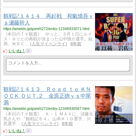
観戦記１４１４ 再起戦 和氣慎吾ｖ
ｓ瀬藤幹人
https://ameblo.jp/gsmrh272/entry-12346933071.html
《本日のＴＶ観賞》 やっと、３月１日にルイ
ス・ネリとの再戦が決まった山中慎介選手。結
局、ＷＢＣ…
人生マイペンライ
8年前
いいね！
0
観戦記１４１３ Ｒｏａｄ ｔｏ ＫＮ
ＯＣＫ ＯＵＴ.２ 金原正徳ｖｓ中尾
満
https://ameblo.jp/gsmrh272/entry-12346930567.html
《本日のＴＶ観賞》 Ｋ－１ ＭＡＸに、須藤元
気さんや 『観戦記６４』 山本ＫＩＤ選手、川
尻選手…
人生マイペンライ
8年前
いいね！
0