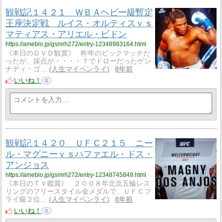
観戦記１４２１ ＷＢＡヘビー級暫定
王座決定戦 ルイス・オルティスｖｓ
マティアス・アリエル・ビドン
https://ameblo.jp/gsmrh272/entry-12348983164.html
《本日のＤＶＤ観賞》 昨年のビックマッチだ
ったが、採点が・・・・？でドローだったゲン
ナディ・ゴ…
人生マイペンライ
8年前
いいね！
0
観戦記１４２０ ＵＦＣ２１５ ニー
ル・マグニーｖｓハファエル・ドス・
アンジョス
https://ameblo.jp/gsmrh272/entry-12348745849.html
《本日のＴＶ鑑賞》 ２００８年北京五輪レス
リングのフリースタイル金メダルで、ＵＦＣフ
ライ級２位…
人生マイペンライ
8年前
いいね！
0