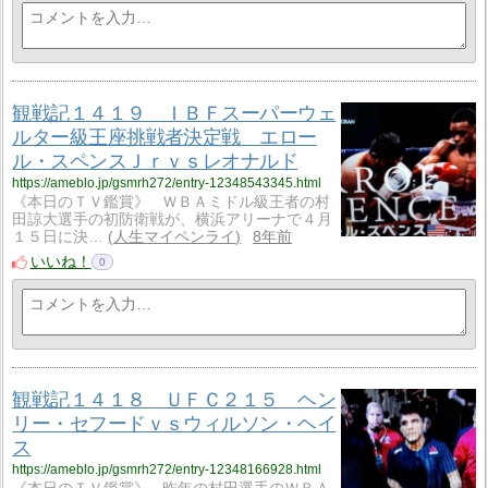
観戦記１４１９ ＩＢＦスーパーウェ
ルター級王座挑戦者決定戦 エロー
ル・スペンスＪｒｖｓレオナルド
https://ameblo.jp/gsmrh272/entry-12348543345.html
《本日のＴＶ鑑賞》 ＷＢＡミドル級王者の村
田諒大選手の初防衛戦が、横浜アリーナで４月
１５日に決…
人生マイペンライ
8年前
いいね！
0
観戦記１４１８ ＵＦＣ２１５ ヘン
リー・セフードｖｓウィルソン・ヘイ
ス
https://ameblo.jp/gsmrh272/entry-12348166928.html