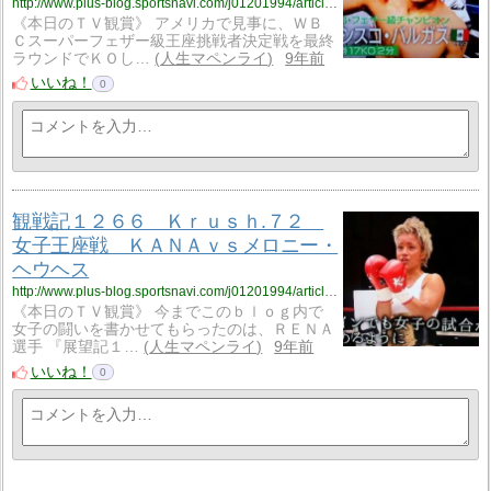
http://www.plus-blog.sportsnavi.com/j01201994/article/1275
《本日のＴＶ観賞》 アメリカで見事に、ＷＢ
Ｃスーパーフェザー級王座挑戦者決定戦を最終
ラウンドでＫＯし…
人生マペンライ
9年前
いいね！
0
観戦記１２６６ Ｋｒｕｓｈ.７２
女子王座戦 ＫＡＮＡｖｓメロニー・
ヘウヘス
http://www.plus-blog.sportsnavi.com/j01201994/article/1274
《本日のＴＶ観賞》 今までこのｂｌｏｇ内で
女子の闘いを書かせてもらったのは、ＲＥＮＡ
選手 『展望記１…
人生マペンライ
9年前
いいね！
0