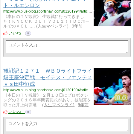
ト・ルエンロン
http://www.plus-blog.sportsnavi.com/j01201994/article/1280
《本日のＴＶ観賞》 生観戦に行ってきまし
た！ＫＮＯＣＫ ＯＵＴ.ＶＯＬ１！ＴＤＣホー
ルでのＶＯＬ..…
人生マペンライ
9年前
いいね！
0
観戦記１２７１ ＷＢＯライトフライ
級王座決定戦 モイテス・フエンテス
ｖｓ田中恒成
http://www.plus-blog.sportsnavi.com/j01201994/article/1279
《本日のＴＶ観賞》 ２月１０日にプロボクシ
ングの２０１６年年間表彰式があり、技能賞を
取った井上尚弥選…
人生マペンライ
9年前
いいね！
0