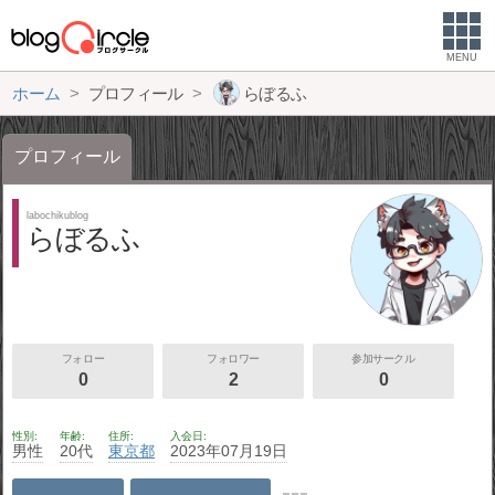
MENU
ホーム
プロフィール
らぼるふ
プロフィール
labochikublog
らぼるふ
フォロー
フォロワー
参加サークル
0
2
0
性別
年齢
住所
入会日
男性
20代
東京都
2023年07月19日