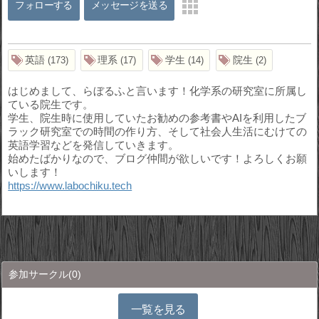
フォローする
メッセージを送る
英語
理系
学生
院生
173
17
14
2
はじめまして、らぼるふと言います！化学系の研究室に所属し
ている院生です。
学生、院生時に使用していたお勧めの参考書やAIを利用したブ
ラック研究室での時間の作り方、そして社会人生活にむけての
英語学習などを発信していきます。
始めたばかりなので、ブログ仲間が欲しいです！よろしくお願
いします！
https://www.labochiku.tech
参加サークル
(0)
一覧を見る