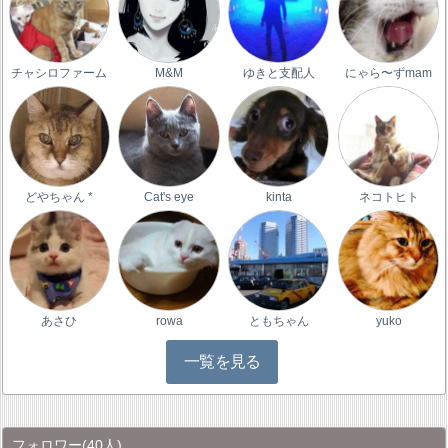
チャシロファーム
M&M
ゆきと支配人
にゃら〜ずmam
どやちゃん *
Cat's eye
kinta
ネコトヒト
あさひ
rowa
ともちゃん
yuko
一覧を見る
フォロワー
(40人)