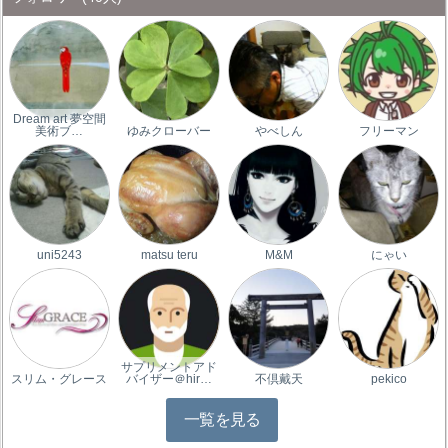
Dream art 夢空間
美術ブ…
ゆみクローバー
やべしん
フリーマン
uni5243
matsu teru
M&M
にゃい
サプリメントアド
スリム・グレース
バイザー＠hir…
不倶戴天
pekico
一覧を見る