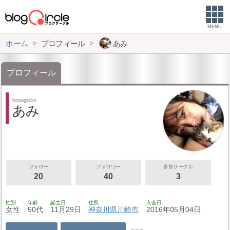
MENU
ホーム
プロフィール
あみ
プロフィール
leopagecko
あみ
フォロー
フォロワー
参加サークル
20
40
3
性別
年齢
誕生日
住所
入会日
女性
50代
11月29日
神奈川県
川崎市
2016年05月04日