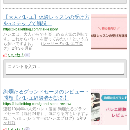
【大人バレエ】体験レッスンの受け方
を5ステップで解説！
https://l-balletblog.com/trial-lesson/
バレエは、大人からでも楽しめる人気の趣味で
す。これからバレエを習ってみたい！という方
も多いですよね。…
レッサーのバレエブロ
グ
2年9ヶ月前
いいね！
0
絢爛たるグランドセーヌのレビュー・
感想【バレエ経験者が語る】
https://l-balletblog.com/grand-seine-review/
連載10周年の人気バレエ漫画 絢爛たるグラン
ドセーヌ（既刊24巻）、気になる方もいますよ
ね。 ＼70…
レッサーのバレエブログ
2年9
ヶ月前
いいね！
0