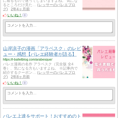
に着るもので迷ってしまいますよね。 気にな
るところだけ見た…
レッサーのバレエブロ
グ
2年4ヶ月前
いいね！
0
山岸凉子の漫画「アラベスク」のレビ
ュー・感想【バレエ経験者が語る】
https://l-balletblog.com/arabesque/
バレエ漫画の名作 アラベスク（完全版 全4
巻）、気になる方もいますよね。 ※記事内で
紹介するクーポン…
レッサーのバレエブロ
グ
2年8ヶ月前
いいね！
0
バレエ上達をサポート！おすすめのト