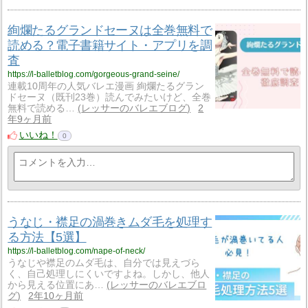
絢爛たるグランドセーヌは全巻無料で
読める？電子書籍サイト・アプリを調
査
https://l-balletblog.com/gorgeous-grand-seine/
連載10周年の人気バレエ漫画 絢爛たるグラン
ドセーヌ（既刊23巻）読んでみたいけど、全巻
無料で読める…
レッサーのバレエブログ
2
年9ヶ月前
いいね！
0
うなじ・襟足の渦巻きムダ毛を処理す
る方法【5選】
https://l-balletblog.com/nape-of-neck/
うなじや襟足のムダ毛は、自分では見えづら
く、自己処理しにくいですよね。しかし、他人
から見える位置にあ…
レッサーのバレエブロ
グ
2年10ヶ月前