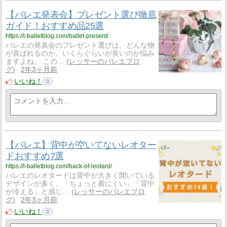
【バレエ発表会】プレゼント選び徹底
ガイド！おすすめ品25選
https://l-balletblog.com/ballet-present/
バレエの発表会のプレゼント選びは、どんな物
が喜ばれるのか、いくらぐらいが良いのか悩み
ますよね。 この…
レッサーのバレエブロ
グ
2年3ヶ月前
いいね！
0
【バレエ】背中が空いてないレオター
ドおすすめ7選
https://l-balletblog.com/back-of-leotard/
バレエのレオタードは背中が大きく開いている
デザインが多く、「ちょっと着にくい」「背中
が冷える」と感じ…
レッサーのバレエブロ
グ
2年3ヶ月前
いいね！
0