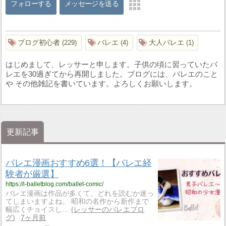
フォローする
メッセージを送る
ブログ初心者
バレエ
大人バレエ
229
4
1
はじめまして、レッサーと申します。子供の頃に習っていたバ
レエを30過ぎてから再開しました。ブログには、バレエのこと
や その他雑記を書いています。よろしくお願いします。
更新記事
バレエ漫画おすすめ6選！【バレエ経
験者が厳選】
https://l-balletblog.com/ballet-comic/
バレエ漫画は作品が多くて、どれを読むか迷っ
てしまいますよね。 昭和の名作から新作まで
幅広くチョイスし…
レッサーのバレエブロ
グ
7ヶ月前