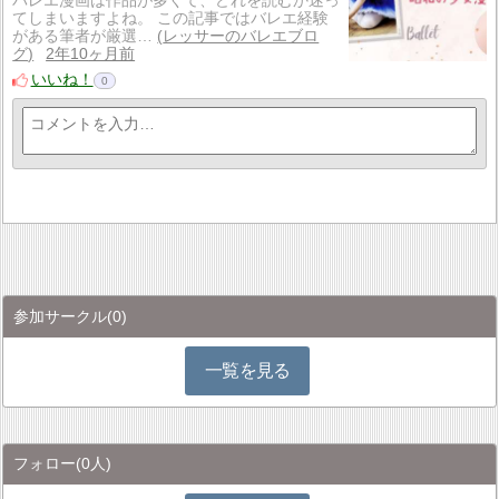
バレエ漫画は作品が多くて、どれを読むか迷っ
てしまいますよね。 この記事ではバレエ経験
がある筆者が厳選…
レッサーのバレエブロ
グ
2年10ヶ月前
いいね！
0
参加サークル
(0)
一覧を見る
フォロー
(0人)