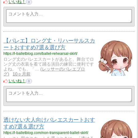
いいね！
0
【バレエ】ロング丈・リハーサルスカ
ートおすすめ7選＆選び方
https://l-balletblog.com/ballet-rehearsal-skirt/
ロング丈のバレエスカートがあると、舞台でロ
ング丈の衣装を着て踊る演目の練習に便利です
よね。 でも、「…
レッサーのバレエブロ
グ
10ヶ月前
いいね！
0
透けない大人向けバレエスカートおす
すめ7選＆選び方
https://l-balletblog.com/non-transparent-ballet-skirt/