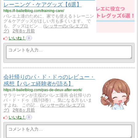
レーニング・ケアグッズ【6選】
https://l-balletblog.com/training-care/
バレエ上達のために、家でも使えるトレーニン
グ＆ケアグッズがほしい方も多くいます。 で
も、グッズはピン…
レッサーのバレエブロ
グ
2年8ヶ月前
いいね！
0
会社帰りのパ・ド・ドゥのレビュー・
感想【バレエ経験者が語る】
https://l-balletblog.com/pas-de-deux-after-work/
サラリーマンが主役のバレエ漫画 会社帰りの
パ・ド・ドゥ（既刊3巻）、気になる方もいま
すよね。 この記…
レッサーのバレエブロ
グ
2年8ヶ月前
いいね！
0