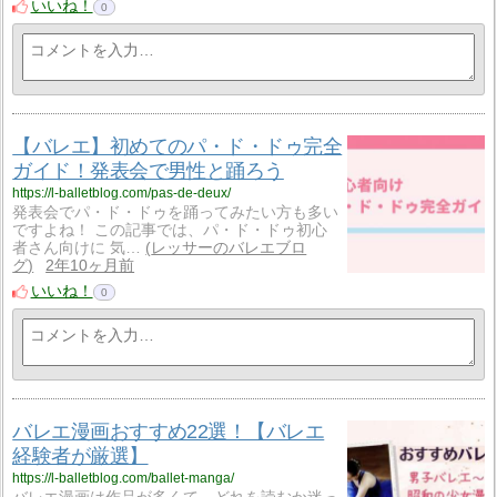
いいね！
0
【バレエ】初めてのパ・ド・ドゥ完全
ガイド！発表会で男性と踊ろう
https://l-balletblog.com/pas-de-deux/
発表会でパ・ド・ドゥを踊ってみたい方も多い
ですよね！ この記事では、パ・ド・ドゥ初心
者さん向けに 気…
レッサーのバレエブロ
グ
2年10ヶ月前
いいね！
0
バレエ漫画おすすめ22選！【バレエ
経験者が厳選】
https://l-balletblog.com/ballet-manga/