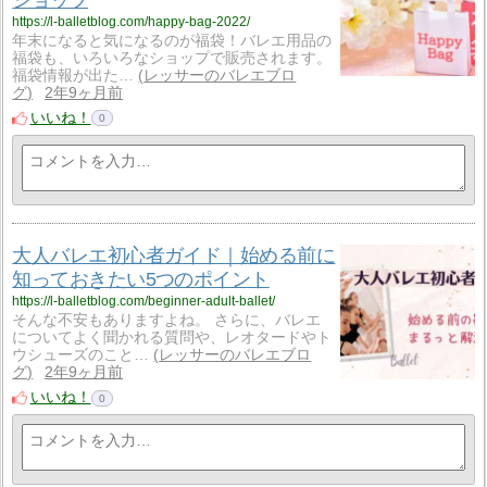
https://l-balletblog.com/happy-bag-2022/
年末になると気になるのが福袋！バレエ用品の
福袋も、いろいろなショップで販売されます。
福袋情報が出た…
レッサーのバレエブロ
グ
2年9ヶ月前
いいね！
0
大人バレエ初心者ガイド｜始める前に
知っておきたい5つのポイント
https://l-balletblog.com/beginner-adult-ballet/
そんな不安もありますよね。 さらに、バレエ
についてよく聞かれる質問や、レオタードやト
ウシューズのこと…
レッサーのバレエブロ
グ
2年9ヶ月前
いいね！
0