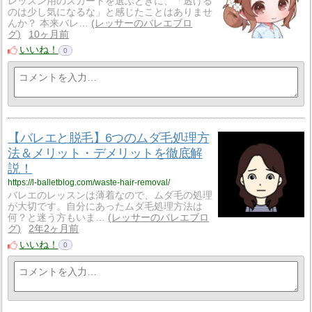
レッスン用のスカートを選ぶときに、「透ける
のは少し気になるな」と感じたことはありませ
んか？ 本来バレ…
レッサーのバレエブロ
グ
10ヶ月前
いいね！
0
【バレエと脱毛】6つのムダ毛処理方
法＆メリット・デメリットを徹底解
説！
https://l-balletblog.com/waste-hair-removal/
バレエのレッスンは薄着なので、ムダ毛の処理
が大切です。自分にあったムダ毛処理方法は
何？と迷う方もいま…
レッサーのバレエブロ
グ
2年2ヶ月前
いいね！
0