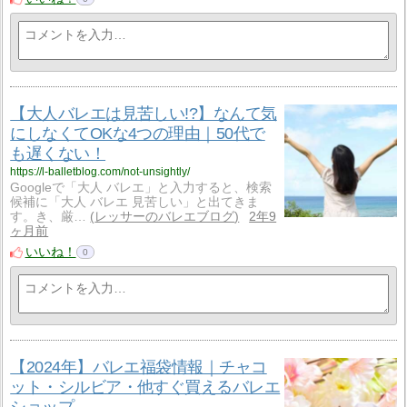
【大人バレエは見苦しい!?】なんて気
にしなくてOKな4つの理由｜50代で
も遅くない！
https://l-balletblog.com/not-unsightly/
Googleで「大人 バレエ」と入力すると、検索
候補に「大人 バレエ 見苦しい」と出てきま
す。き、厳…
レッサーのバレエブログ
2年9
ヶ月前
いいね！
0
【2024年】バレエ福袋情報｜チャコ
ット・シルビア・他すぐ買えるバレエ
ショップ