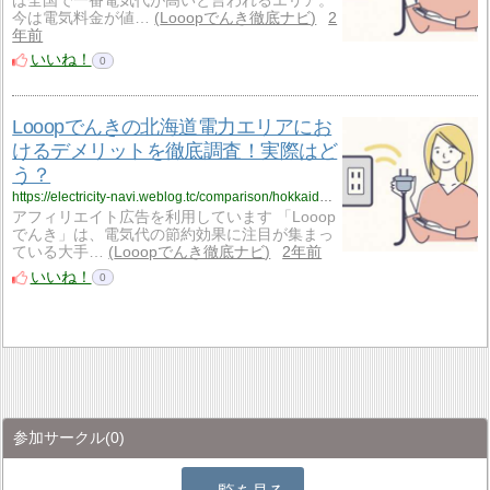
は全国で一番電気代が高いと言われるエリア。
今は電気料金が値…
Looopでんき徹底ナビ
2
年前
いいね！
0
Looopでんきの北海道電力エリアにお
けるデメリットを徹底調査！実際はど
う？
https://electricity-navi.weblog.tc/comparison/hokkaido02/
アフィリエイト広告を利用しています 「Looop
でんき」は、電気代の節約効果に注目が集まっ
ている大手…
Looopでんき徹底ナビ
2年前
いいね！
0
参加サークル
(0)