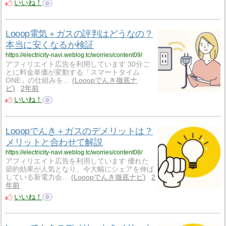
いいね！
0
Looop電気＋ガスの評判はどうなの？
本当に安くなるか検証
https://electricity-navi.weblog.tc/worries/content09/
アフィリエイト広告を利用しています 30分ご
とに料金単価が変動する「スマートタイム
ONE」の仕組みを…
Looopでんき徹底ナ
ビ
2年前
いいね！
0
Looopでんき＋ガスのデメリットは？
メリットと合わせて解説
https://electricity-navi.weblog.tc/worries/content08/
アフィリエイト広告を利用しています 優れた
節約効果が人気となり、今大幅にシェアを伸ば
している新電力会…
Looopでんき徹底ナビ
2
年前
いいね！
0