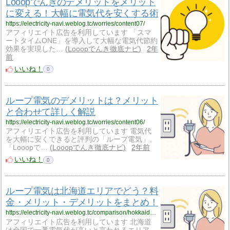
Looopでんきのデメリットをメリット
に変える！大幅に電気代を安くする術
https://electricity-navi.weblog.tc/worries/content07/
アフィリエイト広告を利用しています 「スマ
ートタイムONE」を導入して大幅な電気代節約
効果を実現した…
Looopでんき徹底ナビ
2年
前
いいね！
0
ループ電気のデメリットは？メリット
と合わせて詳しく解説
https://electricity-navi.weblog.tc/worries/content06/
アフィリエイト広告を利用しています 電気代
を大幅に安くできると評判の「ループ電気」。
「Looopで…
Looopでんき徹底ナビ
2年前
いいね！
0
ループ電気は北海道エリアでどう？料
金・メリット・デメリットをまとめ！
https://electricity-navi.weblog.tc/comparison/hokkaido03/
アフィリエイト広告を利用しています 北海道