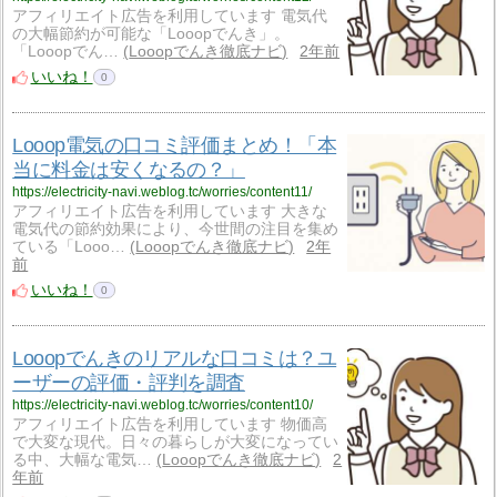
アフィリエイト広告を利用しています 電気代
の大幅節約が可能な「Looopでんき」。
「Looopでん…
Looopでんき徹底ナビ
2年前
いいね！
0
Looop電気の口コミ評価まとめ！「本
当に料金は安くなるの？」
https://electricity-navi.weblog.tc/worries/content11/
アフィリエイト広告を利用しています 大きな
電気代の節約効果により、今世間の注目を集め
ている「Looo…
Looopでんき徹底ナビ
2年
前
いいね！
0
Looopでんきのリアルな口コミは？ユ
ーザーの評価・評判を調査
https://electricity-navi.weblog.tc/worries/content10/
アフィリエイト広告を利用しています 物価高
で大変な現代。日々の暮らしが大変になってい
る中、大幅な電気…
Looopでんき徹底ナビ
2
年前