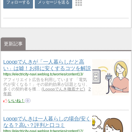
フォローする
メッセージを送る
更新記事
Looopでんきが「一人暮らしだと高
い」は嘘！お得に安くするコツを解説
https://electricity-navi.weblog.tc/worries/content13/
アフィリエイト広告を利用しています 「電気
代が安くなる！」その節約効果が話題となり、
多くの契約者を獲…
Looopでんき徹底ナビ
2
年前
いいね！
0
Looopでんきは一人暮らしの場合/安く
なる？高い？評判と口コミ
https://electricity-navi.weblog.tc/worries/content12/