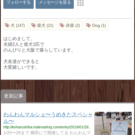
フォローする
メッセージを送る
犬
柴犬
赤柴
Dog
147
21
2
1
はじめまして。
夫婦2人と柴犬1匹で
のんびりと大阪で暮らしています。
犬友達ができると
大変嬉しいです。
更新記事
わんわんマルシェ〜うめきたスペシャ
ル〜
http://koharushiba.hatenablog.com/entry/2018/01/28/073622
1/25〜28まで 梅田にて開催してる わんわんマ