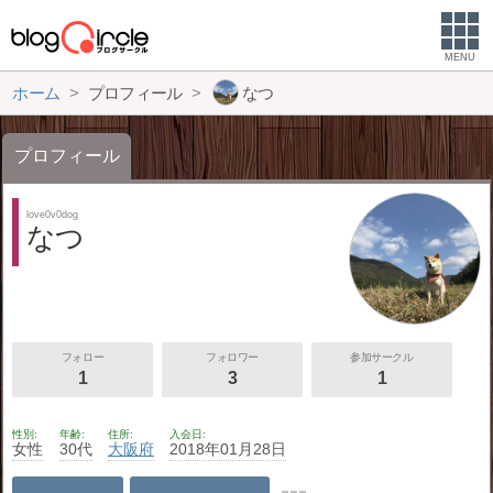
MENU
ホーム
プロフィール
なつ
プロフィール
love0v0dog
なつ
フォロー
フォロワー
参加サークル
1
3
1
性別
年齢
住所
入会日
女性
30代
大阪府
2018年01月28日