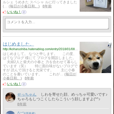
ルシェ うめきた スペシャ ルに行ってきました
(…
毎日が小春日和。
8年前
いいね！
2
はじめました。
http://koharushiba.hatenablog.com/entry/2018/01/08/142146
はじめまして。 なつと申します。 この度、
はてなブログ 様にて ブログを開設しました。
夫婦2人と柴犬の小春と 力を合わせて暮らし
ています（笑） 特に面白味がないブログで
すが 読んで頂けると光栄です。 主に小春
のことを書いています。 これが…
毎日が
小春日和。
8年前
いいね！
2
せっちゃん
しわを寄せた顔、めっちゃ可愛いです♪
ちゃろもしつこくしたらこういう顔しますよ(^^♪
8年前
なつ