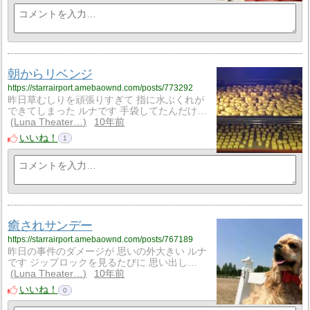
朝からリベンジ
https://starrairport.amebaownd.com/posts/773292
昨日草むしりを頑張りすぎて 指に水ぶくれが
できてしまった ルナです 手袋してたんだけ…
Luna Theater…
10年前
いいね！
1
癒されサンデー
https://starrairport.amebaownd.com/posts/767189
昨日の事件のダメージが 思いの外大きい ルナ
です ジップロックを見るたびに 思い出し…
Luna Theater…
10年前
いいね！
0