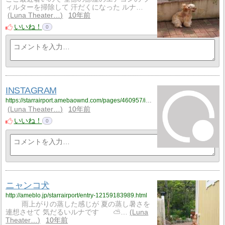
ィルターを掃除して 汗だくになった ルナ…
Luna Theater…
10年前
いいね！
0
INSTAGRAM
https://starrairport.amebaownd.com/pages/460957/instagram
Luna Theater…
10年前
いいね！
0
ニャンコ犬
http://ameblo.jp/starrairport/entry-12159183989.html
雨上がりの蒸した感じが 夏の蒸し暑さを
連想させて 気だるいルナです ⛅…
Luna
Theater…
10年前