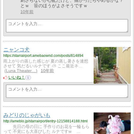
刺さらないか心配だけど、痛かったらやめるかな？
とｗ 笹のほうがよさそうですｗ
10年前
ニャンコ犬
https://starrairport.amebaownd.com/posts/814894
雨上がりの蒸した感じが 夏の蒸し暑さを連想
させて 気だるいルナです ⛅️ ここ最近ネ…
Luna Theater…
10年前
いいね！
1
みどりのじゃがいも
http://ameblo.jp/starrairport/entry-12158814188.html
先日の母の日に 手作りのお花を一輪もら
って 不覚にも大喜びした ルナですw …