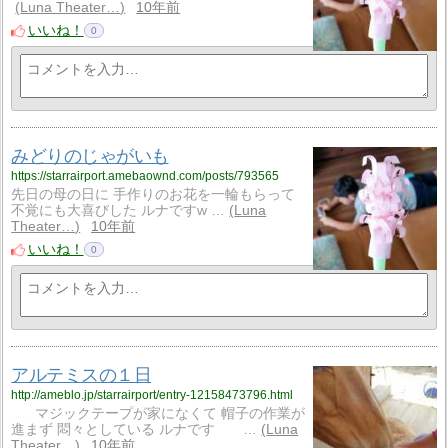
Luna Theater…
10年前
いいね！
0
みどりのじゃがいも
https://starrairport.amebaownd.com/posts/793565
先日の母の日に 手作りのお花を一輪もらって
不覚にも大喜びした ルナですw …
Luna
Theater…
10年前
いいね！
0
アルテミスの１日
http://ameblo.jp/starrairport/entry-12158473796.html
マジックテープが家になくて 帽子の作業が
進まず 悶々としている ルナです …
Luna
Theater…
10年前