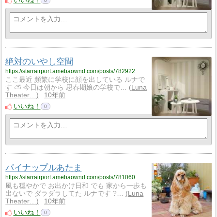
いいね！
0
絶対のいやし空間
https://starrairport.amebaownd.com/posts/782922
ここ最近 頻繁に学校に顔を出している ルナで
す ⛅️ 今日は朝から 思春期娘の学校で…
Luna
Theater…
10年前
いいね！
0
パイナップルあたま
https://starrairport.amebaownd.com/posts/781060
風も穏やかで お出かけ日和 でも 家から一歩も
出ないで ダラダラしてた ルナです ?…
Luna
Theater…
10年前
いいね！
0