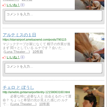
いいね！
0
アルテミスの１日
https://starrairport.amebaownd.com/posts/790115
マジックテープが家になくて 帽子の作業が進
まず 悶々としている ルナです ? 会いた…
Luna Theater…
10年前
いいね！
0
チェロ と ぼうし
http://ameblo.jp/starrairport/entry-12158063160.html
必要な時に必要な人と 出会えるのって運
命？ ちょっと希望の光が見えた感じの ルナ
で…
Luna Theater…
10年前