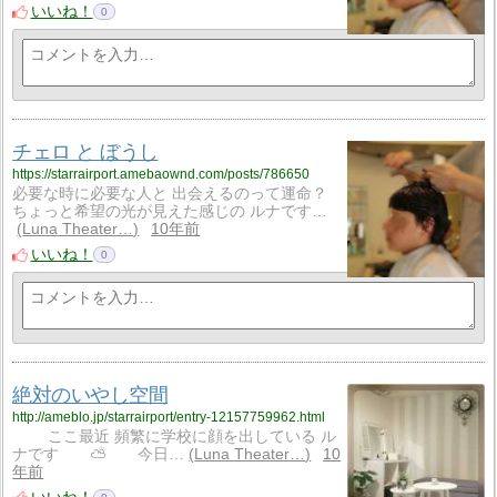
いいね！
0
チェロ と ぼうし
https://starrairport.amebaownd.com/posts/786650
必要な時に必要な人と 出会えるのって運命？
ちょっと希望の光が見えた感じの ルナです…
Luna Theater…
10年前
いいね！
0
絶対のいやし空間
http://ameblo.jp/starrairport/entry-12157759962.html
ここ最近 頻繁に学校に顔を出している ル
ナです ⛅️ 今日…
Luna Theater…
10
年前