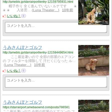
http://ameblo.jp/starrairport/entry-12159795931.html
帽子作り 全く進んでいない ルナです ☀️
☀️ ☀️ 入道雲…
Luna Theater…
10年前
いいね！
0
うみさんぽとゴルフ
http://ameblo.jp/starrairport/entry-12159449654.html
ここ最近暑いので 全部の部屋のエアコン
の フィルターを掃除して 汗だくになった ル…
Luna Theater…
10年前
いいね！
0
うみさんぽとゴルフ
https://starrairport.amebaownd.com/posts/786581
ここ最近暑いので 全部の部屋のエアコンの フ