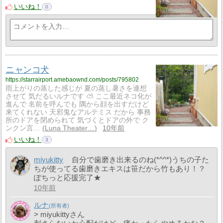
いいね！
0
ニャンコ犬
https://starrairport.amebaownd.com/posts/795802
雨上がりの蒸した感じが 夏の蒸し暑さを連想
させて 気だるいルナです ⛅️ ここ最近ネコ化が
進んで 名前を呼んでも 隅から顔を出すだけど
来てくれない 天邪鬼なアルテミス だから 事務
所のドアを閉められて 気づくとドアの外で ク
ンクン言…
Luna Theater…
10年前
いいね！
3
miyukitty
自分で歯磨き出来るのね(*^^*)うちの子た
ちが使ってる歯磨きエキスは笹だから竹もあり！？
ぽちっと応援完了★
10年前
ルナ
> miyukittyさん