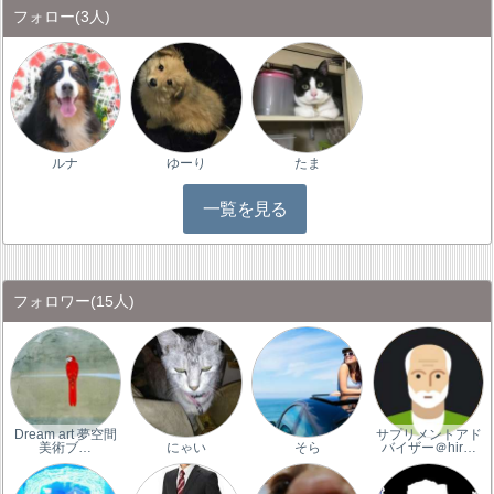
フォロー
(3人)
ルナ
ゆーり
たま
一覧を見る
フォロワー
(15人)
Dream art 夢空間
サプリメントアド
美術ブ…
にゃい
そら
バイザー＠hir…