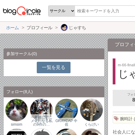
ホーム
プロフィール
じゃすち
プロフィ
参加サークル
(0)
m-66-final
一覧を見る
じ
フォロー
(8人)
フォ
8
一年後にアニ
腕時計
メ化になる私
GRAYCAP 中
simsim
の9作の…
佐
くらげい
社会人に