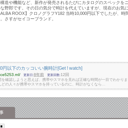
な構造や機能など、新作が発売されるたびにカタログのスペックを
な野郎です。その日の気分で時計を代えていますが、現在のお気に
ALBA ROOX】クロノグラフY182 当時10,000円以下でしたが
す。さすがセイコーブランド。
000円以下のカッコいい腕時計[Get ! watch]
tice5253.ml/
8年前
12回
更新日
更新回数
間を確認しようと思えば、携帯やスマホを見れば正確な時間が一目でわかりま
んどの人々が携帯やスマホを持っているのに、時計がなくなら…
事