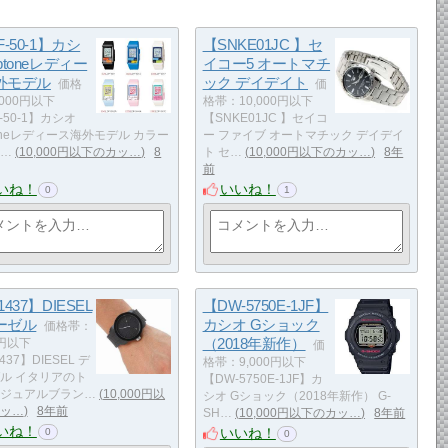
F-50-1】カシ
【SNKE01JC 】セ
ptoneレディー
イコー5 オートマチ
外モデル
ック デイデイト
価格
価
000円以下
格帯：10,000円以下
-50-1】カシオ
【SNKE01JC 】セイコ
toneレディース海外モデル カラー
ー ファイブ オートマチック デイデイ
…
10,000円以下のカッ…
8
ト セ…
10,000円以下のカッ…
8年
前
いね！
いいね！
0
1
1437】DIESEL
【DW-5750E-1JF】
ーゼル
カシオ Gショック
価格帯：
（2018年新作）
0円以下
価
437】DIESEL デ
格帯：9,000円以下
ル イタリアのト
【DW-5750E-1JF】カ
ジュアルブラン…
10,000円以
シオ Gショック（2018年新作） G-
ッ…
8年前
SH…
10,000円以下のカッ…
8年前
いね！
いいね！
0
0