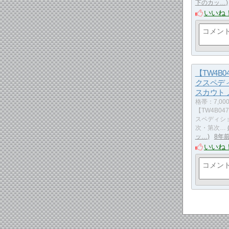
下のカッ…
いいね
【TW4B0
クスペデ
スカウト 
格帯：7,00
【TW4B04
スペディショ
次・第次…
ッ…
8年
いいね