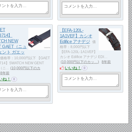
ET
【EFA-120L-
B714】
1A1VEF】カシオ
TCH NEW
Edifice アナデジ
価
T GAET（ニュ
格帯：8,000円以下
ェント ガエッ
【EFA-120L-1A1VEF】
カシオ Edifice アナデジ EDI…
価格帯：10,000円以下 【GAET
10,000円以下のカッ…
8年前
714】SWATCH NEW GENT
いいね！
T（ニ…
10,000円以下のカ
0
8年前
いね！
0