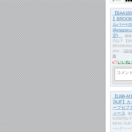
【BAA180
】BROOK
ルバー×
(Amazon.
定)
価格
円以下 【BA
BROOKIA
(Am…
10
前
いいね
【LWA-M1
7AJF】
ーブセプ
ィース
価
8,000円以下
M142-7A
ーレディー