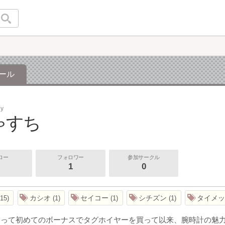
ール
ly
ゃすち
ロー
フォロワー
参加サークル
1
0
カシオ
セイコー
シチズン
タイメ
15
1
1
1
なって初めてのボーナスでタグホイヤーを買って以来、腕時計の魅