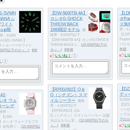
1-SVWH
【DW-5600TB-4A】
【LD
IANA シ
カシオG-SHOCK
オPo
ホワイト
THROW BACK
ス海
co.jp限
1983限定モデル
帯：4,
価
【LDF
格帯：9,000円以下
帯：9,000
Pop
【DW-5600TB-4A】カシオG-SHOCK
A1801-SVWH 】
バリエ
THROW BACK 1…
10,000円以下の
NA シルバー×ホワイト
年前
カッ…
8年前
,000円以下のカッ…
8年
い
いいね！
1
！
1
【DZ
【RP00J002】Q＆
ディ
42-
Q（シチズン）スマ
カシオ ウェ
イルソーラー
8,00
価格
【DZ1
ターレデ
帯：4,000円以下
ィーゼ
【RP00J002】Q＆
格帯：
ップカ
Q（シチズン）スマイルソーラー 太陽
 【LWA-
下のカ
光はもちろん室…
10,000円以下のカ
JF】カシオ ウェーブセプタ
い
ッ…
8年前
ス 女性用ソ…
10,000円以