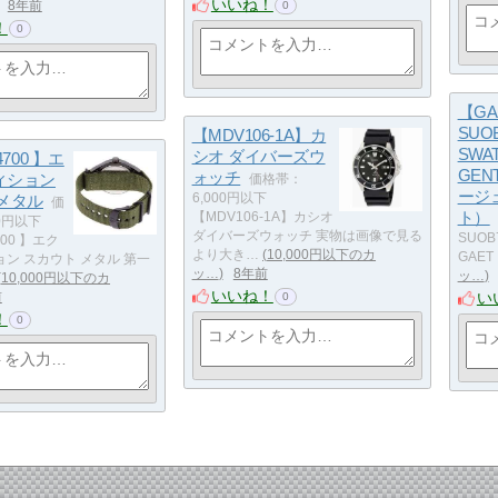
いいね！
8年前
0
！
0
【GA
SUO
【MDV106-1A】カ
SWA
シオ ダイバーズウ
4700 】エ
GEN
ォッチ
ィション
価格帯：
ージ
メタル
6,000円以下
価
ト）
【MDV106-1A】カシオ
0円以下
ダイバーズウォッチ 実物は画像で見る
SUOB
700 】エク
より大き…
10,000円以下のカ
GAE
ン スカウト メタル 第一
ッ…
8年前
ッ…
10,000円以下のカ
いいね！
い
前
0
！
0