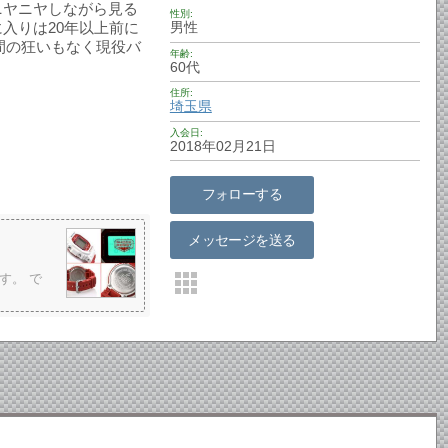
ニヤニヤしながら見る
性別
入りは20年以上前に
男性
、時間の狂いもなく現役バ
年齢
60代
住所
埼玉県
入会日
2018年02月21日
フォローする
メッセージを送る
す。 で