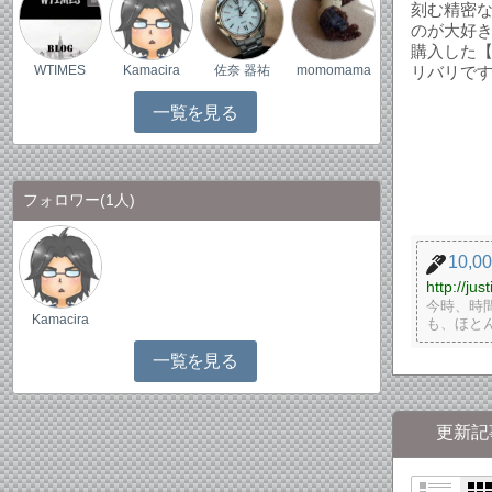
刻む精密
のが大好き
購入した【
リバリで
WTIMES
Kamacira
佐奈 器祐
momomama
一覧を見る
フォロワー
(1人)
10,
http://jus
今時、時
Kamacira
も、ほと
一覧を見る
更新記