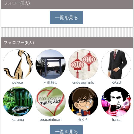
フォロー
(0人)
一覧を見る
フォロワー
(8人)
pekico
不倶戴天
cndesign.info
KAZU
karuma
peaceinheart
タクヤ
tratra
一覧を見る