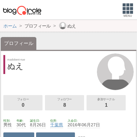
MENU
ホーム
プロフィール
ぬえ
プロフィール
madobeni-nue
ぬえ
フォロー
フォロワー
参加サークル
0
8
1
性別
年齢
誕生日
住所
入会日
男性
30代
8月26日
千葉県
2016年06月27日