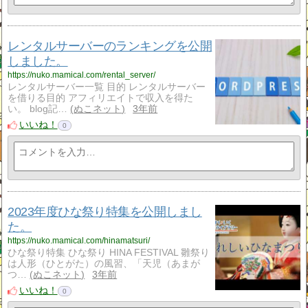
レンタルサーバーのランキングを公開
しました。
https://nuko.mamical.com/rental_server/
レンタルサーバー一覧 目的 レンタルサーバー
を借りる目的 アフィリエイトで収入を得た
い。 blog記…
ぬこネット
3年前
いいね！
0
2023年度ひな祭り特集を公開しまし
た。
https://nuko.mamical.com/hinamatsuri/
ひな祭り特集 ひな祭り HINA FESTIVAL 雛祭り
は人形（ひとがた）の風習、「天児（あまが
つ…
ぬこネット
3年前
いいね！
0