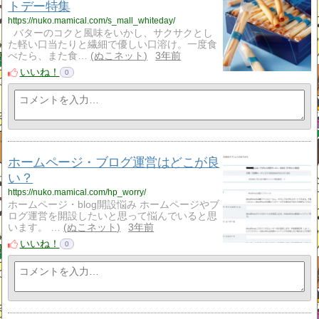
トデー特集
https://nuko.mamical.com/s_mall_whiteday/
バターのコクと風味をいかし、サクサクとし
た軽い口当たりと繊細で優しい口溶け。一度食
べたら、また食…
ぬこネット
3年前
いいね！
0
ホームページ・ブログ運営はどこが良
い？
https://nuko.mamical.com/hp_worry/
ホームページ・blog開設悩み ホームページやブ
ログ運営を開設したいと思って悩んでいると思
います。 …
ぬこネット
3年前
いいね！
0