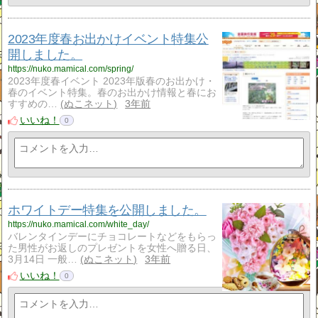
2023年度春お出かけイベント特集公
開しました。
https://nuko.mamical.com/spring/
2023年度春イベント 2023年版春のお出かけ・
春のイベント特集。春のお出かけ情報と春にお
すすめの…
ぬこネット
3年前
いいね！
0
ホワイトデー特集を公開しました。
https://nuko.mamical.com/white_day/
バレンタインデーにチョコレートなどをもらっ
た男性がお返しのプレゼントを女性へ贈る日、
3月14日 一般…
ぬこネット
3年前
いいね！
0