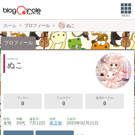
MENU
ホーム
プロフィール
ぬこ
プロフィール
mamical
ぬこ
フォロー
フォロワー
参加サークル
0
0
0
性別
年齢
誕生日
住所
入会日
女性
20代
7月12日
東京都
2023年02月21日