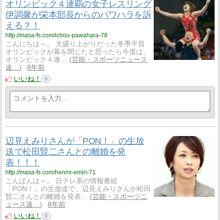
オリンピック４連覇の女子レスリング
伊調馨が栄本部長からのパワハラを訴
える？！
http://masa-fs.com/ichou-pawahara-78
こんにちは～。 大盛り上がりだった冬季平昌
オリンピックが幕を閉じたと思ったら今度は、
オリンピック４連…
芸能・スポーツニュース
速…
8年前
いいね！
0
辺見えみりさんが「PON！」の生放
送で松田賢二さんとの離婚を発
表！！！
http://masa-fs.com/henmi-emiri-71
こんばんは～。 日テレ系の情報番組
「PON！」の生放送で、辺見えみりさんが松田
賢二さんとの離婚を発表…
芸能・スポーツニ
ュース速…
8年前
いいね！
0