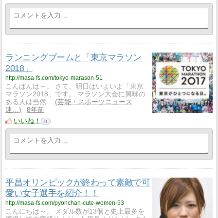
ランニングブームと「東京マラソン
2018」
http://masa-fs.com/tokyo-marason-51
こんばんは～。 さて、明日はいよいよ「東京
マラソン2018」です。 マラソン大会に興味の
ある人は当然…
芸能・スポーツニュース
速…
8年前
いいね！
0
平昌オリンピックが終わって素敵で可
愛い女子選手を紹介！！
http://masa-fs.com/pyonchan-cute-women-53
こんにちは～。 メダル数が13個と史上最多を