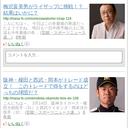
梅沢富美男がライザップに挑戦！？
結果はいかに？
http://masa-fs.com/umezawatomio-rizap-118
こんにちは～。 今日はこの冬最後の寒波だっ
たようですね。 明日も一日中雨予報の上に気
温も今年最後の冬…
芸能・スポーツニュース
速…
8年前
いいね！
1
阪神・榎田と西武・岡本がトレード成
立！ このトレードで得をするのはど
っちの球団だ？
http://masa-fs.com/enokida-okamoto-tore-do-108
こんにちは～。 3月14日、阪神タイガース・榎
田大樹投手（31）と西武ライオンズ・岡本洋介
投手（32…
芸能・スポーツニュース速…
8
年前
いいね！
0