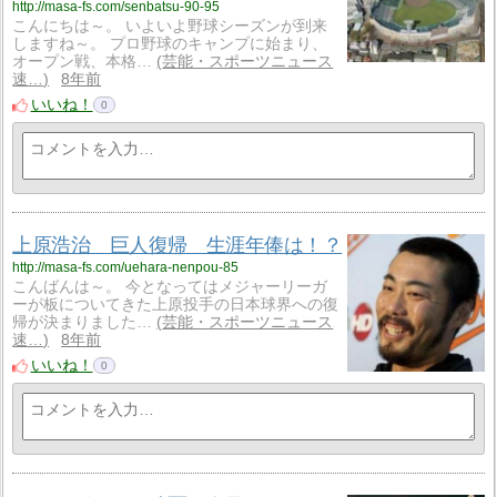
http://masa-fs.com/senbatsu-90-95
こんにちは～。 いよいよ野球シーズンが到来
しますね～。 プロ野球のキャンプに始まり、
オープン戦、本格…
芸能・スポーツニュース
速…
8年前
いいね！
0
上原浩治 巨人復帰 生涯年俸は！？
http://masa-fs.com/uehara-nenpou-85
こんばんは～。 今となってはメジャーリーガ
ーが板についてきた上原投手の日本球界への復
帰が決まりました…
芸能・スポーツニュース
速…
8年前
いいね！
0