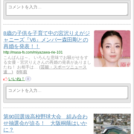
8歳の子供を子育て中の宮沢りえがジ
ャニーズ『V6』メンバー森田剛との
再婚を発表！！
http://masa-fs.com/miyazawa-rie-101
こんばんは～。 いろんな意味でお騒がせをす
る女優・宮沢りえさんの再婚の発表がありまし
たね！ お相手は…
芸能・スポーツニュース
速…
8年前
いいね！
0
第90回選抜高校野球大会 組み合わ
せ抽選会が迫る！ 大阪桐蔭はいか
に？