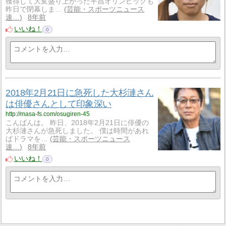
獲得して大変盛り上がった平昌オリンピックも
昨日で閉幕しま…
芸能・スポーツニュース
速…
8年前
いいね！
0
2018年2月21日に急死した大杉漣さん
は俳優さんとして印象深い
http://masa-fs.com/osugiren-45
こんばんは。 昨日、2018年2月21日に俳優の
大杉漣さんが急死しました。 僕は時間があれ
ばドラマを…
芸能・スポーツニュース
速…
8年前
いいね！
0