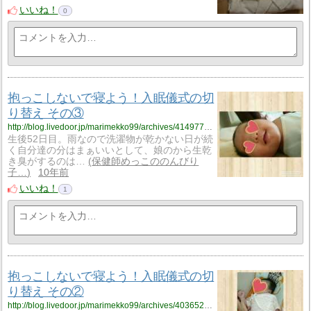
いいね！
0
抱っこしないで寝よう！入眠儀式の切
り替え その③
http://blog.livedoor.jp/marimekko99/archives/4149774.html
生後52日目。雨なので洗濯物が乾かない日が続
く自分達の分はまぁいいとして、娘のから生乾
き臭がするのは…
保健師めっこののんびり
子…
10年前
いいね！
1
抱っこしないで寝よう！入眠儀式の切
り替え その②
http://blog.livedoor.jp/marimekko99/archives/4036524.html