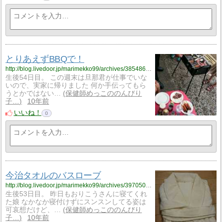
とりあえずBBQで！
http://blog.livedoor.jp/marimekko99/archives/3854866.html
生後54日目。 この週末は旦那君が仕事でいな
いので、実家に帰りました 何か手伝ってもら
うとかではない…
保健師めっこののんびり
子…
10年前
いいね！
0
今治タオルのバスローブ
http://blog.livedoor.jp/marimekko99/archives/3970502.html
生後53日目。 昨日もおりこうさんに寝てくれ
た娘 なかなか寝付けずにスンスンしてる姿は
可哀想だけど、…
保健師めっこののんびり
子…
10年前