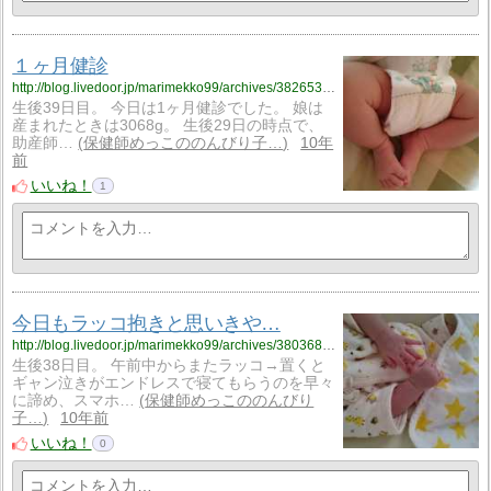
１ヶ月健診
http://blog.livedoor.jp/marimekko99/archives/3826538.html
生後39日目。 今日は1ヶ月健診でした。 娘は
産まれたときは3068g。 生後29日の時点で、
助産師…
保健師めっこののんびり子…
10年
前
いいね！
1
今日もラッコ抱きと思いきや…
http://blog.livedoor.jp/marimekko99/archives/3803683.html
生後38日目。 午前中からまたラッコ→置くと
ギャン泣きがエンドレスで寝てもらうのを早々
に諦め、スマホ…
保健師めっこののんびり
子…
10年前
いいね！
0