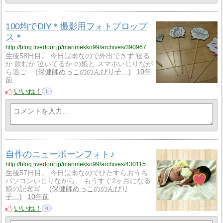
100均でDIY＊撮影用フォトプロップ
ス＊
http://blog.livedoor.jp/marimekko99/archives/3909675.html
生後58日目。 今日は雨なので外出できず 寝る
か 飲むか 泣いてるか の娘と スマホいじりなが
ら過ご…
保健師めっこののんびり子…
10年
前
いいね！
1
自作のニューボーンフォト♪
http://blog.livedoor.jp/marimekko99/archives/4301151.html
生後57日目。 今日は雨なのでひたすらおうち
パソコンいじりながら、 もうすぐ2ヶ月になる
娘の記念写…
保健師めっこののんびり
子…
10年前
いいね！
0