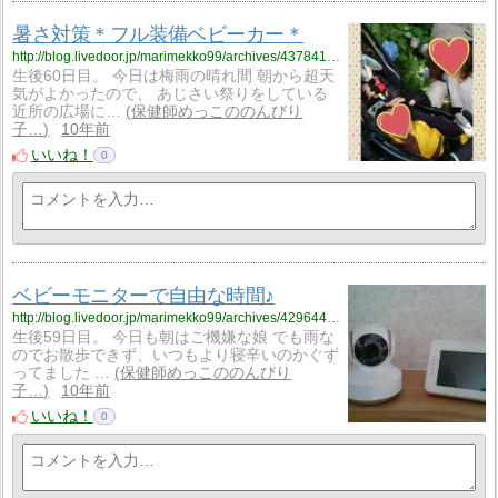
暑さ対策＊フル装備ベビーカー＊
http://blog.livedoor.jp/marimekko99/archives/4378414.html
生後60日目。 今日は梅雨の晴れ間 朝から超天
気がよかったので、 あじさい祭りをしている
近所の広場に…
保健師めっこののんびり
子…
10年前
いいね！
0
ベビーモニターで自由な時間♪
http://blog.livedoor.jp/marimekko99/archives/4296442.html
生後59日目。 今日も朝はご機嫌な娘 でも雨な
のでお散歩できず、いつもより寝辛いのかぐず
ってました …
保健師めっこののんびり
子…
10年前
いいね！
0