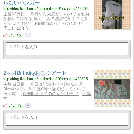
らないハンガー
http://blog.livedoor.jp/marimekko99/archives/4429045.html
生後62日目。 昨日から天気がいいので洗濯物
が乾いて助かる 最近、娘の洗濯物がすごく多
くて よだれや…
保健師めっこののんびり
子…
10年前
いいね！
1
2ヶ月Birthdayおむつアート
http://blog.livedoor.jp/marimekko99/archives/4386150.html
生後61日目。 今日は記念すべき娘の2ヶ月
Birthdayです 昨日は6時間近く眠ってくれて、
日々成…
保健師めっこののんびり子…
10年
前
いいね！
0