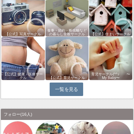
食事・節約・断捨離など
【公式】写真サークル
の暮らし全般サークル
【公式】住まいサークル
【公式】健康・医療サー
育児サークル(^^♪ 〜
クル
【公式】育児サークル
My Baby〜
一覧を見る
フォロー
(16人)