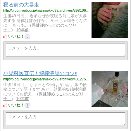
寝る前の大暴走
http://blog.livedoor.jp/marimekko99/archives/3981060.html
生後49日目。 近頃なぜか夜寝る前に娘が大暴
走する 身体はぽかぽか。 めっちゃ眠そうなの
に 「あっあ…
保健師めっこののんびり
子…
10年前
いいね！
0
小児科医直伝！綿棒浣腸のコツ‼
http://blog.livedoor.jp/marimekko99/archives/4012757.html
生後48日目。 ちょっと今日は汚い話。娘の便
秘について語ります あと、効果的な綿棒浣腸
についてお伝え…
保健師めっこののんびり
子…
10年前
いいね！
1