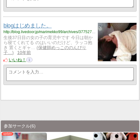
blogはじめました。
http://blog.livedoor.jp/marimekko99/archives/3775278.html
生後37日目の女の子の育児中です 今日は朝か
ら寝てくれてる のはいいのだけど、ラッコ抱
き 置くとギャ…
保健師めっこののんびり
子…
10年前
いいね！
1
参加サークル
(6)