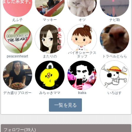
えふ子
マッキー
オツ
ナビ助
バイオシャークス
peaceinheart
またりの
タッフ
トラベルとらら
デカ盛りブロガー
みちゃきママ
tratra
いろはす
一覧を見る
フォロワー
(39人)