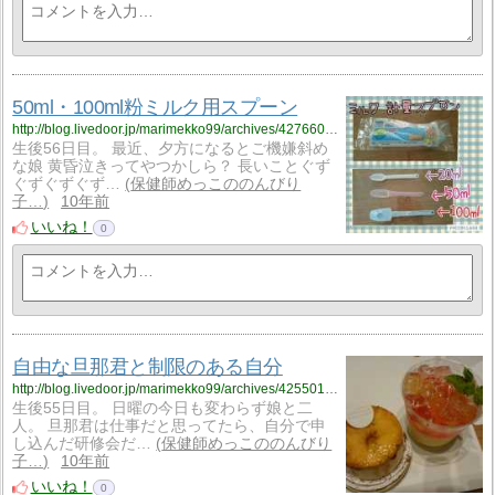
50ml・100ml粉ミルク用スプーン
http://blog.livedoor.jp/marimekko99/archives/4276605.html
生後56日目。 最近、夕方になるとご機嫌斜め
な娘 黄昏泣きってやつかしら？ 長いことぐず
ぐずぐずぐず…
保健師めっこののんびり
子…
10年前
いいね！
0
自由な旦那君と制限のある自分
http://blog.livedoor.jp/marimekko99/archives/4255017.html
生後55日目。 日曜の今日も変わらず娘と二
人。 旦那君は仕事だと思ってたら、自分で申
し込んだ研修会だ…
保健師めっこののんびり
子…
10年前
いいね！
0