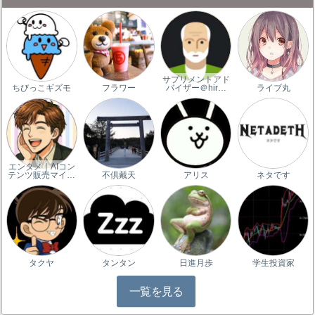
サプリメントアド
ちびっこギズモ
フラワー
バイザー＠hir…
ライブ丸
エンタメ｜AIコン
テンツ販売マイ…
不倶戴天
アリス
ネタです
タクヤ
タンタン
日進月歩
学生投資家
一覧を見る