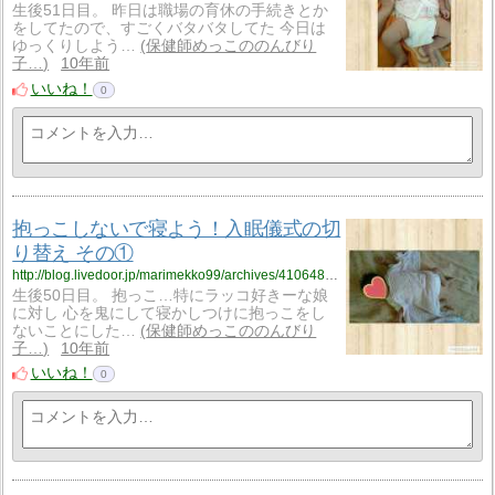
生後51日目。 昨日は職場の育休の手続きとか
をしてたので、すごくバタバタしてた 今日は
ゆっくりしよう…
保健師めっこののんびり
子…
10年前
いいね！
0
抱っこしないで寝よう！入眠儀式の切
り替え その①
http://blog.livedoor.jp/marimekko99/archives/4106481.html
生後50日目。 抱っこ…特にラッコ好きーな娘
に対し 心を鬼にして寝かしつけに抱っこをし
ないことにした…
保健師めっこののんびり
子…
10年前
いいね！
0